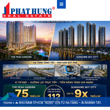
Home
»
🔥 KHU NAM TP.HCM “NÓNG” LÊN TỪ HẠ TẦNG – AI NHANH TAY,