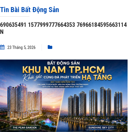
NGƯỜI ĐÓ THẮNG!
»
690635491 1577999777664353 76966184595663114 N
Tin Bài Bất Động Sản
690635491 1577999777664353 76966184595663114
N
23 Tháng 5, 2026