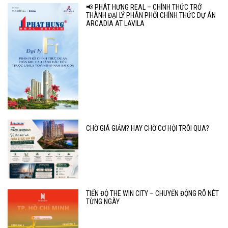
📢 PHÁT HƯNG REAL – CHÍNH THỨC TRỞ
THÀNH ĐẠI LÝ PHÂN PHỐI CHÍNH THỨC DỰ ÁN
ARCADIA AT LAVILA
CHỜ GIÁ GIẢM? HAY CHỜ CƠ HỘI TRÔI QUA?
TIẾN ĐỘ THE WIN CITY – CHUYỂN ĐỘNG RÕ NÉT
TỪNG NGÀY