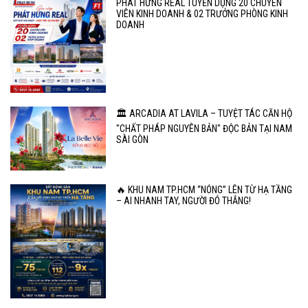
PHÁT HƯNG REAL TUYỂN DỤNG 20 CHUYÊN
VIÊN KINH DOANH & 02 TRƯỞNG PHÒNG KINH
DOANH
🏛️ ARCADIA AT LAVILA – TUYỆT TÁC CĂN HỘ
"CHẤT PHÁP NGUYÊN BẢN" ĐỘC BẢN TẠI NAM
SÀI GÒN
🔥 KHU NAM TP.HCM “NÓNG” LÊN TỪ HẠ TẦNG
– AI NHANH TAY, NGƯỜI ĐÓ THẮNG!