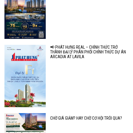
📢 PHÁT HƯNG REAL – CHÍNH THỨC TRỞ
THÀNH ĐẠI LÝ PHÂN PHỐI CHÍNH THỨC DỰ ÁN
ARCADIA AT LAVILA
CHỜ GIÁ GIẢM? HAY CHỜ CƠ HỘI TRÔI QUA?