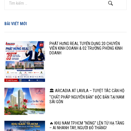
BÀI VIẾT MỚI
PHÁT HƯNG REAL TUYỂN DỤNG 20 CHUYÊN
VIÊN KINH DOANH & 02 TRƯỞNG PHÒNG KINH
DOANH
🏛️ ARCADIA AT LAVILA – TUYỆT TÁC CĂN HỘ
"CHẤT PHÁP NGUYÊN BẢN" ĐỘC BẢN TẠI NAM
SÀI GÒN
🔥 KHU NAM TP.HCM “NÓNG” LÊN TỪ HẠ TẦNG
– AI NHANH TAY, NGƯỜI ĐÓ THẮNG!