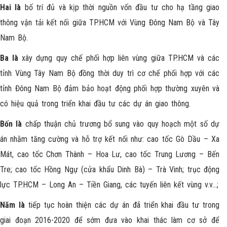
Hai là
bố trí đủ và kịp thời nguồn vốn đầu tư cho hạ tầng giao
thông vận tải kết nối giữa TP.HCM với Vùng Đông Nam Bộ và Tây
Nam Bộ.
Ba là
xây dựng quy chế phối hợp liên vùng giữa TP.HCM và các
tỉnh Vùng Tây Nam Bộ đồng thời duy trì cơ chế phối hợp với các
tỉnh Đông Nam Bộ đảm bảo hoạt động phối hợp thường xuyên và
có hiệu quả trong triển khai đầu tư các dự án giao thông.
Bốn là
chấp thuận chủ trương bổ sung vào quy hoạch một số dự
án nhằm tăng cường và hỗ trợ kết nối như: cao tốc Gò Dầu – Xa
Mát, cao tốc Chơn Thành – Hoa Lư, cao tốc Trung Lương – Bến
Tre; cao tốc Hồng Ngự (cửa khẩu Dinh Bà) – Trà Vinh; trục động
lực
TP.HCM – Long An
– Tiền Giang, các tuyến liên kết vùng v.v…;
Năm là
tiếp tục hoàn thiện các dự án đã triển khai đầu tư trong
giai đoạn 2016-2020 để sớm đưa vào khai thác làm cơ sở để