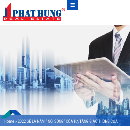
Home
»
2022 SẼ LÀ NĂM ” NỔI SÓNG” CỦA HẠ TẦNG GIAO THÔNG CỦA