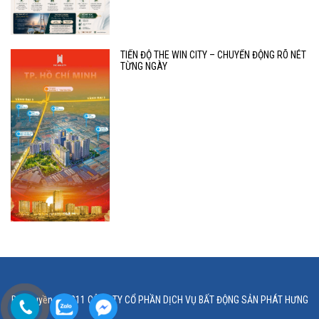
TIẾN ĐỘ THE WIN CITY – CHUYỂN ĐỘNG RÕ NÉT
TỪNG NGÀY
Bản quyền © 2011 CÔNG TY CỔ PHẦN DỊCH VỤ BẤT ĐỘNG SẢN PHÁT HƯNG