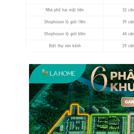
Nhà phố hai mặt tiền
52 că
Shophouse lộ giới 18m
39 că
Shophouse lộ giới 60m
44 că
Biệt thự ven kênh
29 că