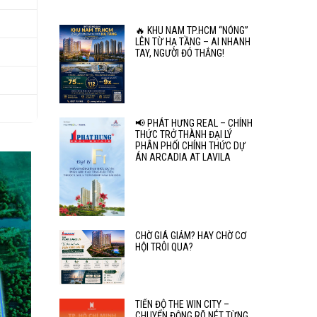
🔥 KHU NAM TP.HCM “NÓNG”
LÊN TỪ HẠ TẦNG – AI NHANH
TAY, NGƯỜI ĐÓ THẮNG!
📢 PHÁT HƯNG REAL – CHÍNH
THỨC TRỞ THÀNH ĐẠI LÝ
PHÂN PHỐI CHÍNH THỨC DỰ
ÁN ARCADIA AT LAVILA
CHỜ GIÁ GIẢM? HAY CHỜ CƠ
HỘI TRÔI QUA?
TIẾN ĐỘ THE WIN CITY –
CHUYỂN ĐỘNG RÕ NÉT TỪNG