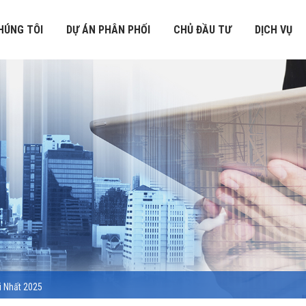
HÚNG TÔI
DỰ ÁN PHÂN PHỐI
CHỦ ĐẦU TƯ
DỊCH VỤ
i Nhất 2025