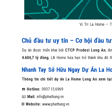
Vị Trí La Home – T
Chủ đầu tư uy tín – Cơ hội đầu tư 
Dự án được triển khai bởi
CTCP Prodezi Long An
, đ
4.604,7 tỷ đồng
, LA Home hứa hẹn trở thành khu đô th
Nhanh Tay Sở Hữu Ngay Dự Án La H
Thông tin chi tiết dự án La Home Long An xem tạ
☎️
Hotline:
0937.15.6969
📧
Mail:
info@phathung.vn
🌐
Website:
www.phathung.vn