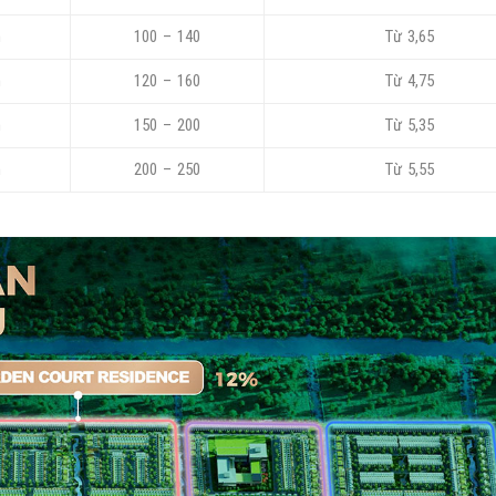
n
100 – 140
Từ 3,65
n
120 – 160
Từ 4,75
n
150 – 200
Từ 5,35
n
200 – 250
Từ 5,55