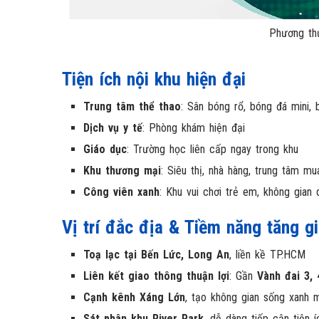
Phương th
Tiện ích nội khu hiện đại
Trung tâm thể thao
: Sân bóng rổ, bóng đá mini, 
Dịch vụ y tế
: Phòng khám hiện đại
Giáo dục
: Trường học liên cấp ngay trong khu
Khu thương mại
: Siêu thị, nhà hàng, trung tâm m
Công viên xanh
: Khu vui chơi trẻ em, không gian 
Vị trí đắc địa & Tiềm năng tăng g
Toạ lạc tại Bến Lức, Long An
, liền kề TP.HCM
Liên kết giao thông thuận lợi
: Gần
Vành đai 3, 
Cạnh kênh Xáng Lớn
, tạo không gian sống xanh 
Sát phân khu River Park
, dễ dàng tiếp cận tiện 