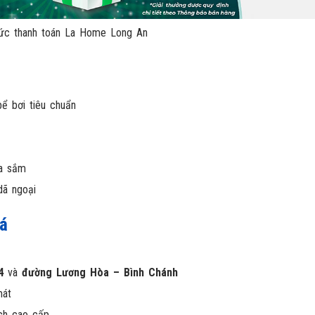
ức thanh toán La Home Long An
bể bơi tiêu chuẩn
ua sắm
dã ngoại
iá
4
và
đường Lương Hòa – Bình Chánh
mát
ích cao cấp