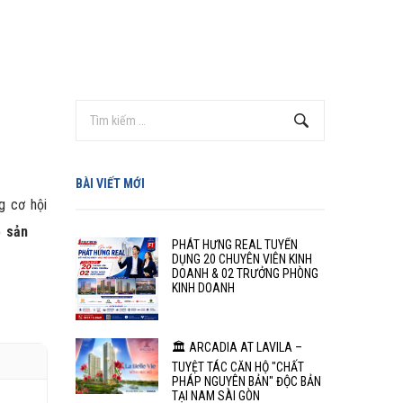
BÀI VIẾT MỚI
g cơ hội
5 sản
PHÁT HƯNG REAL TUYỂN
DỤNG 20 CHUYÊN VIÊN KINH
DOANH & 02 TRƯỞNG PHÒNG
KINH DOANH
🏛️ ARCADIA AT LAVILA –
TUYỆT TÁC CĂN HỘ "CHẤT
PHÁP NGUYÊN BẢN" ĐỘC BẢN
TẠI NAM SÀI GÒN