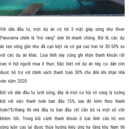
Với dân đầu tư, một dự án có tới 3 mặt giáp sông như River
Panorama chính là “mỏ vàng” sinh lời nhanh chóng. Bởi lẽ, các dự
án ven sông gần như đã cạn kiệt và có giá cao hơn từ 30-50% so
với các dự án khác. Loại hình này cũng ghi nhận thanh khoản rất
cao vì hút người mua ở thực. Đặc biệt với dự án này, cư dân còn
được hỗ trợ với chính sách thanh toán 30% cho đến khi nhận nhà
vào năm 2020.
Đối với dân đầu tư lướt sóng, đây là một cơ hội vô cùng lý tưởng
bởi với việc thanh toán ban đầu 15%, sau đó kèm theo thanh
toán1%/tháng thì nhà đầu tư ban đầu chỉ cần bỏ ra một số vốn
khiêm tốn. Trong bối cảnh thanh khoản ở lọai hình căn hộ ven
sông luôn cao lại được thừa hưởng hiệu ứng hạ tầng khu Nam thì