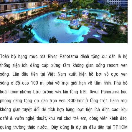
Toàn bộ hạng mục mà River Panorama dành tặng cư dân là hệ
thống tiện ích đẳng cấp xứng tầm không gian sống resort ven
sông. Lần đầu tiên tại Việt Nam xuất hiện hồ bơi vô cực ven
sông ở độ cao 100 m, phá vỡ mọi giới hạn về tầm nhìn. Phá bỏ
hoàn toàn những bức tường vây kín tầng trệt, River Panorama hào
phóng dâng tặng cư dân trọn vẹn 3.000m2 ở tầng trệt. Dành mọi
không gian tuyệt đối để tích hợp hàng loạt tiện ích đỉnh cao: khu
café & vườn nghệ thuật, khu vui chơi trẻ em, công viên kênh đào,
quảng trường thác nước… Đây cũng là dự án đầu tiên tại TP.HCM