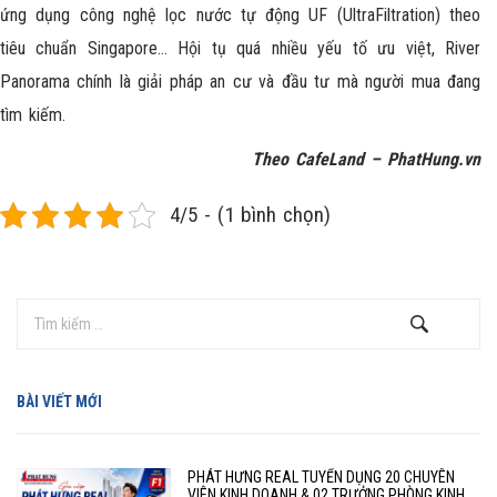
ứng dụng công nghệ lọc nước tự động UF (UltraFiltration) theo
tiêu chuẩn Singapore… Hội tụ quá nhiều yếu tố ưu việt, River
Panorama chính là giải pháp an cư và đầu tư mà người mua đang
tìm kiếm.
Theo CafeLand –
PhatHung.vn
4/5 - (1 bình chọn)
BÀI VIẾT MỚI
PHÁT HƯNG REAL TUYỂN DỤNG 20 CHUYÊN
VIÊN KINH DOANH & 02 TRƯỞNG PHÒNG KINH