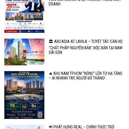
DOANH
🏛️ ARCADIA AT LAVILA – TUYỆT TÁC CĂN HỘ
"CHẤT PHÁP NGUYÊN BẢN" ĐỘC BẢN TẠI NAM
SÀI GÒN
🔥 KHU NAM TP.HCM “NÓNG” LÊN TỪ HẠ TẦNG
– AI NHANH TAY, NGƯỜI ĐÓ THẮNG!
📢 PHÁT HƯNG REAL – CHÍNH THỨC TRỞ