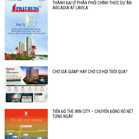
THÀNH ĐẠI LÝ PHÂN PHỐI CHÍNH THỨC DỰ ÁN
ARCADIA AT LAVILA
CHỜ GIÁ GIẢM? HAY CHỜ CƠ HỘI TRÔI QUA?
TIẾN ĐỘ THE WIN CITY – CHUYỂN ĐỘNG RÕ NÉT
TỪNG NGÀY