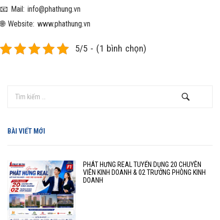
📧 Mail:
info@phathung.vn
🌐 Website:
www.phathung.vn
5/5 - (1 bình chọn)
BÀI VIẾT MỚI
PHÁT HƯNG REAL TUYỂN DỤNG 20 CHUYÊN
VIÊN KINH DOANH & 02 TRƯỞNG PHÒNG KINH
DOANH