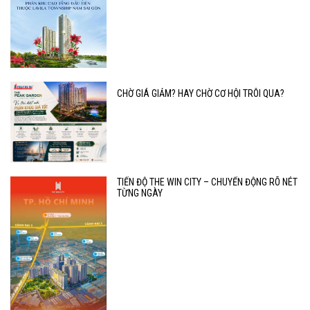
CHỜ GIÁ GIẢM? HAY CHỜ CƠ HỘI TRÔI QUA?
TIẾN ĐỘ THE WIN CITY – CHUYỂN ĐỘNG RÕ NÉT
TỪNG NGÀY