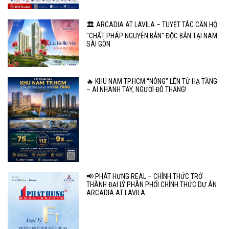
🏛️ ARCADIA AT LAVILA – TUYỆT TÁC CĂN HỘ
"CHẤT PHÁP NGUYÊN BẢN" ĐỘC BẢN TẠI NAM
SÀI GÒN
🔥 KHU NAM TP.HCM “NÓNG” LÊN TỪ HẠ TẦNG
– AI NHANH TAY, NGƯỜI ĐÓ THẮNG!
📢 PHÁT HƯNG REAL – CHÍNH THỨC TRỞ
THÀNH ĐẠI LÝ PHÂN PHỐI CHÍNH THỨC DỰ ÁN
ARCADIA AT LAVILA