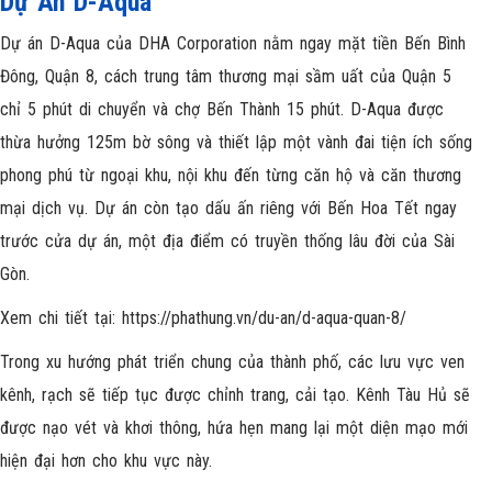
Dự Án D-Aqua
Dự án D-Aqua của DHA Corporation nằm ngay mặt tiền Bến Bình
Đông, Quận 8, cách trung tâm thương mại sầm uất của Quận 5
chỉ 5 phút di chuyển và chợ Bến Thành 15 phút. D-Aqua được
thừa hưởng 125m bờ sông và thiết lập một vành đai tiện ích sống
phong phú từ ngoại khu, nội khu đến từng căn hộ và căn thương
mại dịch vụ. Dự án còn tạo dấu ấn riêng với Bến Hoa Tết ngay
trước cửa dự án, một địa điểm có truyền thống lâu đời của Sài
Gòn.
Xem chi tiết tại:
https://phathung.vn/du-an/d-aqua-quan-8
/
Trong xu hướng phát triển chung của thành phố, các lưu vực ven
kênh, rạch sẽ tiếp tục được chỉnh trang, cải tạo. Kênh Tàu Hủ sẽ
được nạo vét và khơi thông, hứa hẹn mang lại một diện mạo mới
hiện đại hơn cho khu vực này.