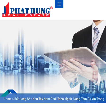
Home
»
Bất Động Sản Khu Tây Nam Phát Triển Mạnh, Nâng Tầm Dự Án Trong