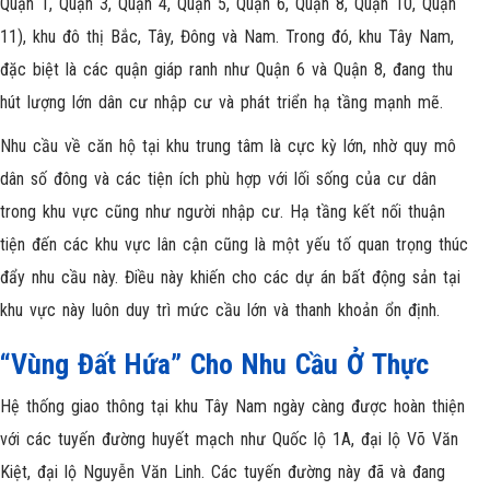
Quận 1, Quận 3, Quận 4, Quận 5, Quận 6, Quận 8, Quận 10, Quận
11), khu đô thị Bắc, Tây, Đông và Nam. Trong đó, khu Tây Nam,
đặc biệt là các quận giáp ranh như Quận 6 và Quận 8, đang thu
hút lượng lớn dân cư nhập cư và phát triển hạ tầng mạnh mẽ.
Nhu cầu về căn hộ tại khu trung tâm là cực kỳ lớn, nhờ quy mô
dân số đông và các tiện ích phù hợp với lối sống của cư dân
trong khu vực cũng như người nhập cư. Hạ tầng kết nối thuận
tiện đến các khu vực lân cận cũng là một yếu tố quan trọng thúc
đẩy nhu cầu này. Điều này khiến cho các dự án bất động sản tại
khu vực này luôn duy trì mức cầu lớn và thanh khoản ổn định.
“Vùng Đất Hứa” Cho Nhu Cầu Ở Thực
Hệ thống giao thông tại khu Tây Nam ngày càng được hoàn thiện
với các tuyến đường huyết mạch như Quốc lộ 1A, đại lộ Võ Văn
Kiệt, đại lộ Nguyễn Văn Linh. Các tuyến đường này đã và đang