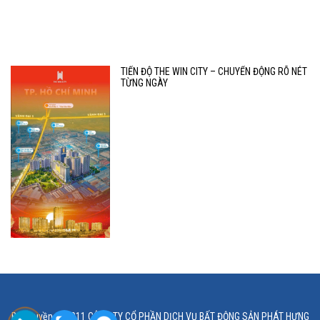
TIẾN ĐỘ THE WIN CITY – CHUYỂN ĐỘNG RÕ NÉT
TỪNG NGÀY
Bản quyền © 2011 CÔNG TY CỔ PHẦN DỊCH VỤ BẤT ĐỘNG SẢN PHÁT HƯNG