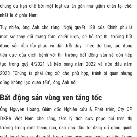
chung cư hạn chế bởi một loạt dự án gần như giậm chân tại chỗ,
nhất là ở phía Nam.
Tuy nhiên, ông Ánh cho rằng, Nghị quyết 128 của Chính phủ là
một sự thay đổi mang tầm chiến lược, sẽ hỗ trợ thị trường bất
động sản dần hồi phục và dần trỗi dậy. Theo dự báo, tác động
tiêu cực của dịch bệnh với thị trường bất động sản sẽ còn tiếp
tục trong quý 4/2021 và kéo sang năm 2022 và nửa đầu năm
2023. “Chúng ta phải ứng xử cho phù hợp, tránh bi quan nhưng
cũng không lạc quan tếu”, ông Ánh nói.
Bất động sản vùng ven tăng tốc
Ông Nguyễn Hoàng, Giám đốc Nghiên cứu & Phát triển, Cty CP
DKRA Việt Nam cho rằng, tâm lý tích cực phục hồi trên thị
trường trong một tháng qua, các chủ đầu tư đang cố gắng giành
giật lại những gì đã mất trong thời gian giãn cách xã hội. Trong