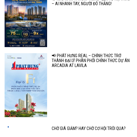
– AI NHANH TAY, NGƯỜI ĐÓ THẮNG!
📢 PHÁT HƯNG REAL – CHÍNH THỨC TRỞ
THÀNH ĐẠI LÝ PHÂN PHỐI CHÍNH THỨC DỰ ÁN
ARCADIA AT LAVILA
CHỜ GIÁ GIẢM? HAY CHỜ CƠ HỘI TRÔI QUA?