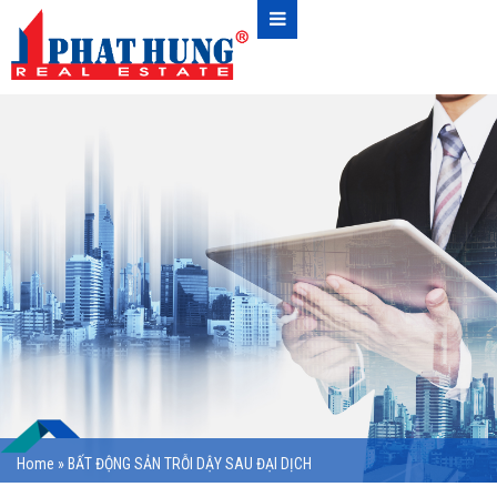
Home
»
BẤT ĐỘNG SẢN TRỖI DẬY SAU ĐẠI DỊCH