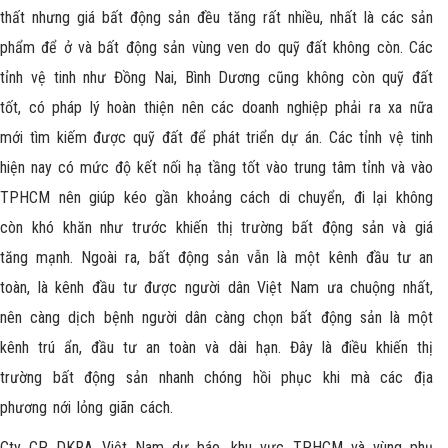
thất nhưng giá bất động sản đều tăng rất nhiều, nhất là các sản
phẩm để ở và bất động sản vùng ven do quỹ đất không còn. Các
tỉnh vệ tinh như Đồng Nai, Bình Dương cũng không còn quỹ đất
tốt, có pháp lý hoàn thiện nên các doanh nghiệp phải ra xa nữa
mới tìm kiếm được quỹ đất để phát triển dự án. Các tỉnh vệ tinh
hiện nay có mức độ kết nối hạ tầng tốt vào trung tâm tỉnh và vào
TPHCM nên giúp kéo gần khoảng cách di chuyển, đi lại không
còn khó khăn như trước khiến thị trường bất động sản và giá
tăng mạnh. Ngoài ra, bất động sản vẫn là một kênh đầu tư an
toàn, là kênh đầu tư được người dân Việt Nam ưa chuộng nhất,
nên càng dịch bệnh người dân càng chọn bất động sản là một
kênh trú ẩn, đầu tư an toàn và dài hạn. Đây là điều khiến thị
trường bất động sản nhanh chóng hồi phục khi mà các địa
phương nới lỏng giãn cách.
Cty CP DKRA Việt Nam dự báo, khu vực TPHCM và vùng phụ