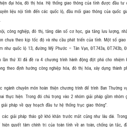
 hiện đại hóa, đô thị hóa. Hệ thống giao thông của tỉnh được đầu tư
nguyên liệu nội tỉnh đến các quốc lộ, đầu mối giao thông của quốc g
.
hội, công nghiệp, đô thị, tăng dân số cơ học, gia tăng lưu lượng, nh
òn chưa theo kịp tốc độ và nhu cầu phát triển của tỉnh. Một số giao
iểm như quốc lộ 13, đường Mỹ Phước – Tân Vạn, ĐT.743a, ĐT.743b, 
h lần thứ XI đã đề ra 4 chương trình hành động đột phá cho nhiệm k
hông theo định hướng công nghiệp hóa, đô thị hóa, xây dựng thành p
c ngành chuyên môn hoàn thiện chương trình để trình Ban Thường v
hai thực hiện. Trong đó chú trọng vào 2 nhóm giải pháp gồm nhóm g
 giải pháp về quy hoạch đầu tư hệ thống trục giao thông”.
 các giải pháp tháo gỡ khó khăn trước mắt cũng như lâu dài. Trong
 hiện quyết tâm chính trị của toàn tỉnh về an toàn, chống ùn tắc, đ