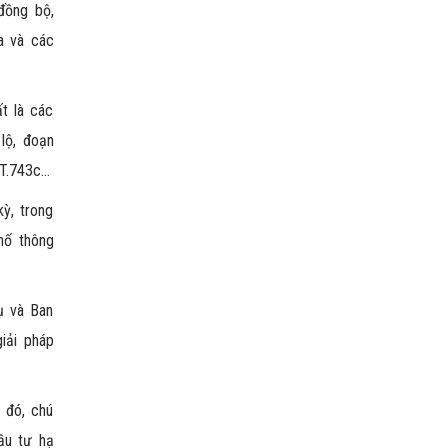
 đồng bộ,
ia và các
ất là các
 lộ, đoạn
ĐT.743c…
ỳ, trong
hố thông
ụ và Ban
iải pháp
 đó, chú
ầu tư hạ