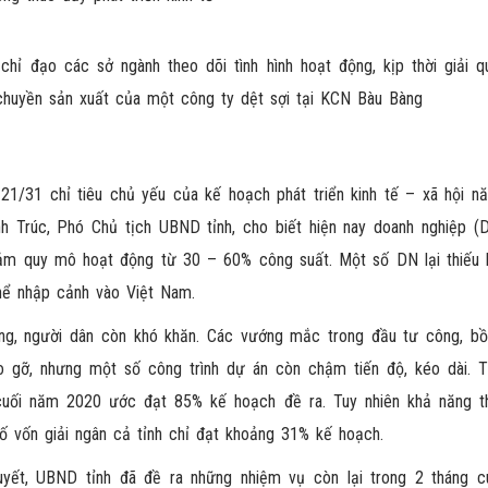
hỉ đạo các sở ngành theo dõi tình hình hoạt động, kịp thời giải q
chuyền sản xuất của một công ty dệt sợi tại KCN Bàu Bàng
21/31 chỉ tiêu chủ yếu của kế hoạch phát triển kinh tế – xã hội n
 Trúc, Phó Chủ tịch UBND tỉnh, cho biết hiện nay doanh nghiệp (D
 giảm quy mô hoạt động từ 30 – 60% công suất. Một số DN lại thiếu 
hể nhập cảnh vào Việt Nam.
ng, người dân còn khó khăn. Các vướng mắc trong đầu tư công, bồ
o gỡ, nhưng một số công trình dự án còn chậm tiến độ, kéo dài. 
cuối năm 2020 ước đạt 85% kế hoạch đề ra. Tuy nhiên khả năng t
ố vốn giải ngân cả tỉnh chỉ đạt khoảng 31% kế hoạch.
uyết, UBND tỉnh đã đề ra những nhiệm vụ còn lại trong 2 tháng c