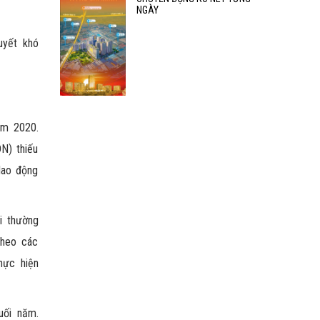
NGÀY
uyết khó
ăm 2020.
N) thiếu
lao động
i thường
Theo các
hực hiện
uối năm.