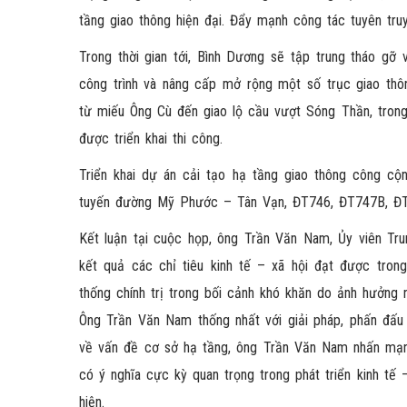
tầng giao thông hiện đại. Đẩy mạnh công tác tuyên tru
Trong thời gian tới, Bình Dương sẽ tập trung tháo gỡ
công trình và nâng cấp mở rộng một số trục giao thô
từ miếu Ông Cù đến giao lộ cầu vượt Sóng Thần, tron
được triển khai thi công.
Triển khai dự án cải tạo hạ tầng giao thông công cộ
tuyến đường Mỹ Phước – Tân Vạn, ĐT746, ĐT747B, ĐT7
Kết luận tại cuộc họp, ông Trần Văn Nam, Ủy viên Tru
kết quả các chỉ tiêu kinh tế – xã hội đạt được tr
thống chính trị trong bối cảnh khó khăn do ảnh hưởng 
Ông Trần Văn Nam thống nhất với giải pháp, phấn đấu 
về vấn đề cơ sở hạ tầng, ông Trần Văn Nam nhấn mạnh
có ý nghĩa cực kỳ quan trọng trong phát triển kinh tế 
hiện.