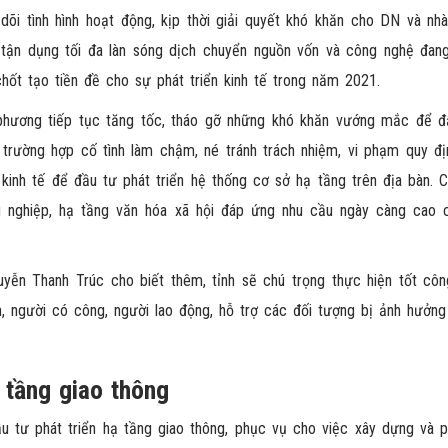
 dõi tình hình hoạt động, kịp thời giải quyết khó khăn cho DN và nh
tận dụng tối đa làn sóng dịch chuyển nguồn vốn và công nghệ đang
hốt tạo tiền đề cho sự phát triển kinh tế trong năm 2021.
 phương tiếp tục tăng tốc, tháo gỡ những khó khăn vướng mắc để 
 trường hợp cố tình làm chậm, né tránh trách nhiệm, vi phạm quy đị
kinh tế để đầu tư phát triển hệ thống cơ sở hạ tầng trên địa bàn. C
ng nghiệp, hạ tầng văn hóa xã hội đáp ứng nhu cầu ngày càng cao 
guyễn Thanh Trúc cho biết thêm, tỉnh sẽ chú trọng thực hiện tốt côn
ch, người có công, người lao động, hỗ trợ các đối tượng bị ảnh hưởn
 tầng giao thông
 tư phát triển hạ tầng giao thông, phục vụ cho việc xây dựng và ph