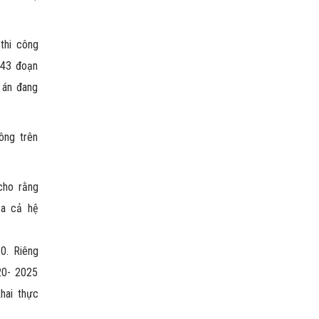
thi công
743 đoạn
 án đang
ông trên
cho rằng
ủa cả hệ
0. Riêng
20- 2025
khai thực