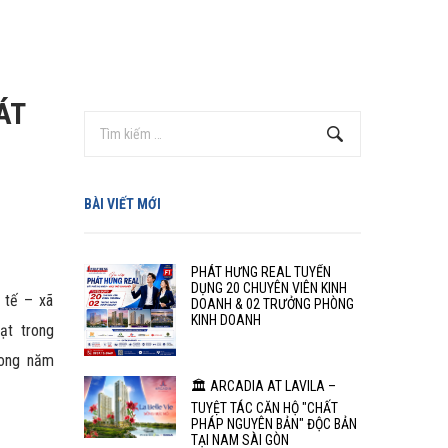
ÁT
BÀI VIẾT MỚI
PHÁT HƯNG REAL TUYỂN
DỤNG 20 CHUYÊN VIÊN KINH
 tế – xã
DOANH & 02 TRƯỞNG PHÒNG
KINH DOANH
ạt trong
trong năm
🏛️ ARCADIA AT LAVILA –
TUYỆT TÁC CĂN HỘ "CHẤT
PHÁP NGUYÊN BẢN" ĐỘC BẢN
TẠI NAM SÀI GÒN