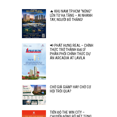
🔥 KHU NAM TP.HCM “NÓNG”
LÊN TỪ HẠ TẦNG – AI NHANH
TAY, NGƯỜI ĐÓ THẮNG!
📢 PHÁT HƯNG REAL – CHÍNH
THỨC TRỞ THÀNH ĐẠI LÝ
PHÂN PHỐI CHÍNH THỨC DỰ
ÁN ARCADIA AT LAVILA
CHỜ GIÁ GIẢM? HAY CHỜ CƠ
HỘI TRÔI QUA?
TIẾN ĐỘ THE WIN CITY –
CHUYỂN ĐỘNG RÕ NÉT TỪNG