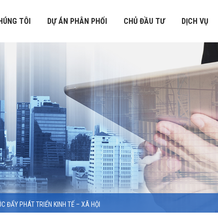
HÚNG TÔI
DỰ ÁN PHÂN PHỐI
CHỦ ĐẦU TƯ
DỊCH VỤ
ÚC ĐẨY PHÁT TRIỂN KINH TẾ – XÃ HỘI