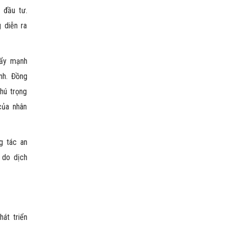
à đầu tư.
 diễn ra
đẩy mạnh
nh. Đồng
hú trọng
của nhân
g tác an
g do dịch
át triển