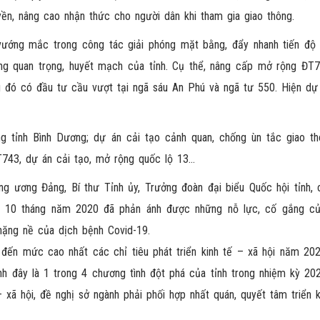
yền, nâng cao nhận thức cho người dân khi tham gia giao thông.
 vướng mắc trong công tác giải phóng mặt bằng, đẩy nhanh tiến độ 
ng quan trọng, huyết mạch của tỉnh. Cụ thể, nâng cấp mở rộng ĐT
g đó có đầu tư cầu vượt tại ngã sáu An Phú và ngã tư 550. Hiện dự
ng tỉnh Bình Dương; dự án cải tạo cảnh quan, chống ùn tắc giao th
43, dự án cải tạo, mở rộng quốc lộ 13…
ng ương Đảng, Bí thư Tỉnh ủy, Trưởng đoàn đại biểu Quốc hội tỉnh, 
ong 10 tháng năm 2020 đã phản ánh được những nỗ lực, cố gắng c
nặng nề của dịch bệnh Covid-19.
đến mức cao nhất các chỉ tiêu phát triển kinh tế – xã hội năm 202
 đây là 1 trong 4 chương tình đột phá của tỉnh trong nhiệm kỳ 20
– xã hội, đề nghị sở ngành phải phối hợp nhất quán, quyết tâm triển 