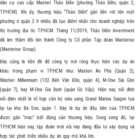
dân cư cao cấp Masteri Thảo Điền (phường Thảo Điền, quận 2,
TP.HCM). Khi ấy, thương hiệu “Thảo Điền” gắn liền với tên một
phường ở quận 2 ít nhiều đã tạo điểm nhấn cho doanh nghiệp trên
thị trường địa ốc TP.HCM. Tháng 11/2019, Thảo Điền Investment
đã âm thầm đổi tên thành Công ty Cổ phần Tập đoàn Masterise
(Masterise Group).
Đây cũng là tiền đề để công ty mở rộng thực hiện các dự án
khác trong phạm vi TP.HCM như: Masteri An Phú (Quận 2),
Masteri Millennium (132 Bến Vân Đồn, quận 4), M-One Sài Gòn
(quận 7), hay M-One Gia Định (quận Gò Vấp). Hiện nay, nổi đình
nổi đám nhất là tổ hợp căn hộ siêu sang Grand Marina Saigon tọa
lại tại khu Ba Son, quận 1. Đây là dự án đầu tiên của TP.HCM
được gắn “mác” bất động sản thương hiệu. Song song đó, tại
TP.HCM hiện nay, tập đoàn mới nỗi này đang đầu tư xây dựng và
hợp tác phát triển nhiều dự án quy mô khá lớn.