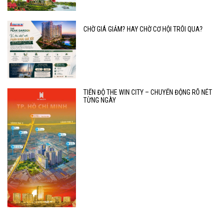
CHỜ GIÁ GIẢM? HAY CHỜ CƠ HỘI TRÔI QUA?
TIẾN ĐỘ THE WIN CITY – CHUYỂN ĐỘNG RÕ NÉT
TỪNG NGÀY