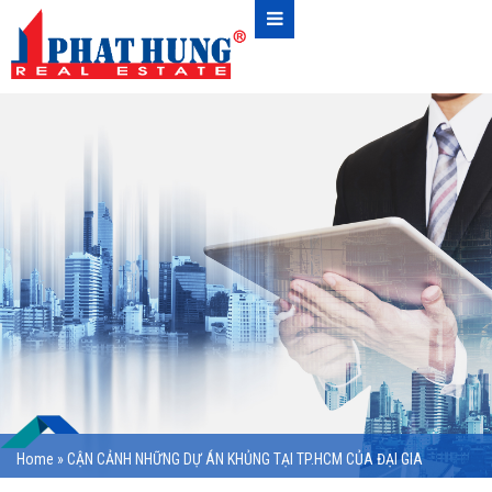
Home
»
CẬN CẢNH NHỮNG DỰ ÁN KHỦNG TẠI TP.HCM CỦA ĐẠI GIA