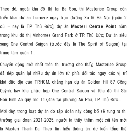
Theo đó, ngoài khu đô thị tại Ba Son, thì Masterise Group còn
triển khai dự án Lumiere ngay trục đường Xa lộ Hà Nội (quận 2
cũ – nay là TP. Thủ Đức); dự án
Masteri Centre Point
nằm
trong khu đô thị Vinhomes Grand Park ở TP. Thủ Đức; Dự án siêu
sang One Central Saigon (trước đây là The Spirit of Saigon) tại
trung tâm quận 1…
Chuyển động mới nhất trên thị trường cho thấy,
Masterise Group
đã tiếp quản lại nhiều dự án lớn từ phía đối tác ngay các vị trí
khá đắc địa của TP.HCM, chẳng hạn dự án Golden Hill 87 Cống
Quỳnh, hay khu phức hợp One Central Saigon và Khu đô thị Sài
Gòn Bình An quy mô 117,4ha tại phường An Phú, TP. Thủ Đức…
Mới đây, trong loạt dự án do tập đoàn này công bố sẽ tung ra thị
trường giai đoạn 2021-2025, người ta thấy thêm một cái tên mới
là Masteri Thanh Đa. Theo tìm hiểu thông tin, dự kiến tổng thể