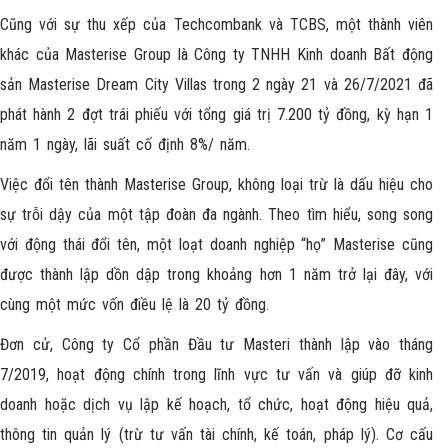
Cũng với sự thu xếp của Techcombank và TCBS, một thành viên
khác của Masterise Group là Công ty TNHH Kinh doanh Bất động
sản Masterise Dream City Villas trong 2 ngày 21 và 26/7/2021 đã
phát hành 2 đợt trái phiếu với tổng giá trị 7.200 tỷ đồng, kỳ hạn 1
năm 1 ngày, lãi suất cố định 8%/ năm.
Việc đổi tên thành
Masterise Group
, không loại trừ là dấu hiệu cho
sự trỗi dậy của một tập đoàn đa ngành. Theo tìm hiểu, song song
với động thái đổi tên, một loạt doanh nghiệp “họ” Masterise cũng
được thành lập dồn dập trong khoảng hơn 1 năm trở lại đây, với
cùng một mức vốn điều lệ là 20 tỷ đồng.
Đơn cử, Công ty Cổ phần Đầu tư Masteri thành lập vào tháng
7/2019, hoạt động chính trong lĩnh vực tư vấn và giúp đỡ kinh
doanh hoặc dịch vụ lập kế hoạch, tổ chức, hoạt động hiệu quả,
thông tin quản lý (trừ tư vấn tài chính, kế toán, pháp lý). Cơ cấu