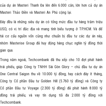
của dự án Masteri Thanh Đa lên đến 6.000 căn, lớn hơn cả dự án
Masteri Thảo Điền và Masteri An Phú cộng lại.
Đây đều là những siêu dự án có tổng mức đầu tư hàng trăm triệu
USD, có vị trí đắc địa và mang tính biểu tượng ở TP.HCM. Và để
tái cơ cấu nguồn vốn cũng như chuẩn bị đầu tư các dự án này,
nhóm Masterise Group đã huy động hàng chục nghìn tỷ đồng thời
gian qua.
Trong năm ngoái, Techcombank đã thu xếp cho 10 đợt phát hành
trái phiếu, giúp Công ty TNHH Sài Gòn Glory – chủ đầu tư dự án
One Central Saigon thu về 10.000 tỷ đồng; hay cách đây ít tháng,
Công ty Cổ phần Đầu tư Golden Hill (5.760 tỷ đồng) và Công ty
Cổ phần Đầu tư Voyage (2.300 tỷ đồng) đã phát hành 8.000 tỷ
đồng trái phiếu; và vay tín dụng tối đa 2.000 tỷ đồng với
Techcombank.