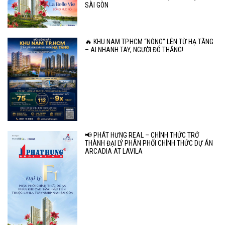
SÀI GÒN
🔥 KHU NAM TP.HCM “NÓNG” LÊN TỪ HẠ TẦNG
– AI NHANH TAY, NGƯỜI ĐÓ THẮNG!
📢 PHÁT HƯNG REAL – CHÍNH THỨC TRỞ
THÀNH ĐẠI LÝ PHÂN PHỐI CHÍNH THỨC DỰ ÁN
ARCADIA AT LAVILA