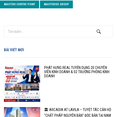
MASTERI CENTRE POINT
MASTERISE GROUP
BÀI VIẾT MỚI
PHÁT HƯNG REAL TUYỂN DỤNG 20 CHUYÊN
VIÊN KINH DOANH & 02 TRƯỞNG PHÒNG KINH
DOANH
🏛️ ARCADIA AT LAVILA – TUYỆT TÁC CĂN HỘ
"CHẤT PHÁP NGUYÊN BẢN" ĐỘC BẢN TẠI NAM