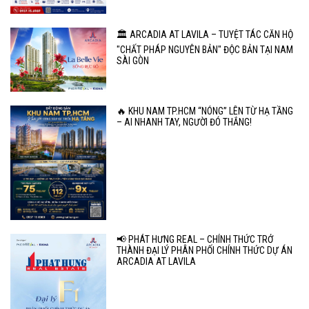
🏛️ ARCADIA AT LAVILA – TUYỆT TÁC CĂN HỘ
"CHẤT PHÁP NGUYÊN BẢN" ĐỘC BẢN TẠI NAM
SÀI GÒN
🔥 KHU NAM TP.HCM “NÓNG” LÊN TỪ HẠ TẦNG
– AI NHANH TAY, NGƯỜI ĐÓ THẮNG!
📢 PHÁT HƯNG REAL – CHÍNH THỨC TRỞ
THÀNH ĐẠI LÝ PHÂN PHỐI CHÍNH THỨC DỰ ÁN
ARCADIA AT LAVILA