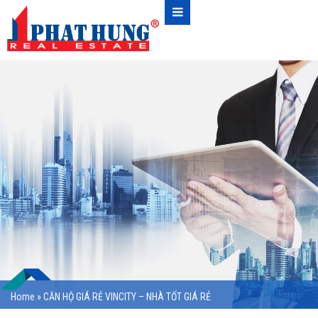
Home
»
CĂN HỘ GIÁ RẺ VINCITY – NHÀ TỐT GIÁ RẺ