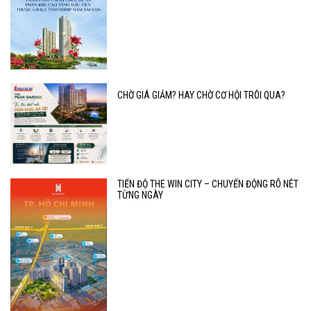
CHỜ GIÁ GIẢM? HAY CHỜ CƠ HỘI TRÔI QUA?
TIẾN ĐỘ THE WIN CITY – CHUYỂN ĐỘNG RÕ NÉT
TỪNG NGÀY