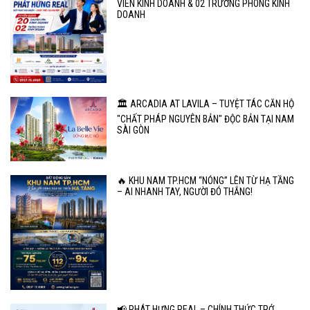
VIÊN KINH DOANH & 02 TRƯỞNG PHÒNG KINH
DOANH
🏛️ ARCADIA AT LAVILA – TUYỆT TÁC CĂN HỘ
"CHẤT PHÁP NGUYÊN BẢN" ĐỘC BẢN TẠI NAM
SÀI GÒN
🔥 KHU NAM TP.HCM “NÓNG” LÊN TỪ HẠ TẦNG
– AI NHANH TAY, NGƯỜI ĐÓ THẮNG!
📢 PHÁT HƯNG REAL – CHÍNH THỨC TRỞ