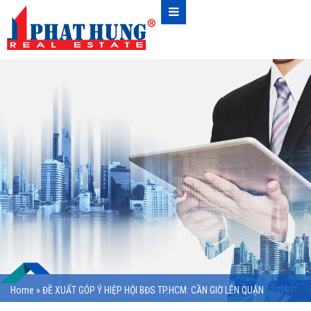
Home
»
ĐỀ XUẤT GÓP Ý HIỆP HỘI BĐS TP.HCM: CẦN GIỜ LÊN QUẬN