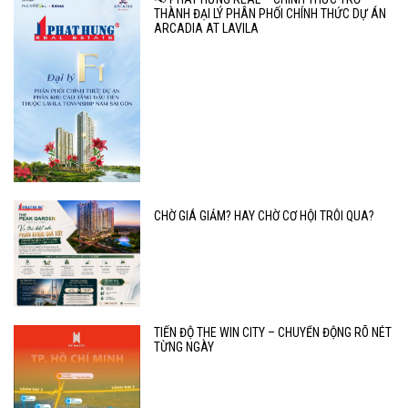
THÀNH ĐẠI LÝ PHÂN PHỐI CHÍNH THỨC DỰ ÁN
ARCADIA AT LAVILA
CHỜ GIÁ GIẢM? HAY CHỜ CƠ HỘI TRÔI QUA?
TIẾN ĐỘ THE WIN CITY – CHUYỂN ĐỘNG RÕ NÉT
TỪNG NGÀY