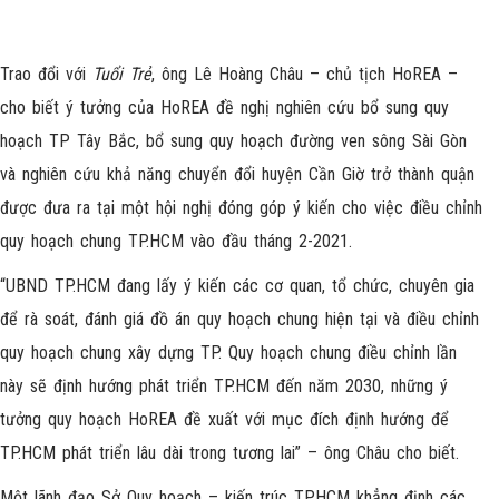
Trao đổi với
Tuổi Trẻ
, ông Lê Hoàng Châu – chủ tịch HoREA –
cho biết ý tưởng của HoREA đề nghị nghiên cứu bổ sung quy
hoạch TP Tây Bắc, bổ sung quy hoạch đường ven sông Sài Gòn
và nghiên cứu khả năng chuyển đổi huyện Cần Giờ trở thành quận
được đưa ra tại một hội nghị đóng góp ý kiến cho việc điều chỉnh
quy hoạch chung TP.HCM vào đầu tháng 2-2021.
“UBND TP.HCM đang lấy ý kiến các cơ quan, tổ chức, chuyên gia
để rà soát, đánh giá đồ án quy hoạch chung hiện tại và điều chỉnh
quy hoạch chung xây dựng TP. Quy hoạch chung điều chỉnh lần
này sẽ định hướng phát triển TP.HCM đến năm 2030, những ý
tưởng quy hoạch HoREA đề xuất với mục đích định hướng để
TP.HCM phát triển lâu dài trong tương lai” – ông Châu cho biết.
Một lãnh đạo Sở Quy hoạch – kiến trúc TP.HCM khẳng định các