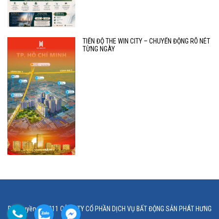
TIẾN ĐỘ THE WIN CITY – CHUYỂN ĐỘNG RÕ NÉT
TỪNG NGÀY
Bản quyền © 2011 CÔNG TY CỔ PHẦN DỊCH VỤ BẤT ĐỘNG SẢN PHÁT HƯNG