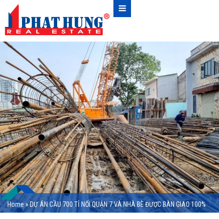
Home
»
DỰ ÁN CẦU 700 TỈ NỐI QUẬN 7 VÀ NHÀ BÈ ĐƯỢC BÀN GIAO 100%