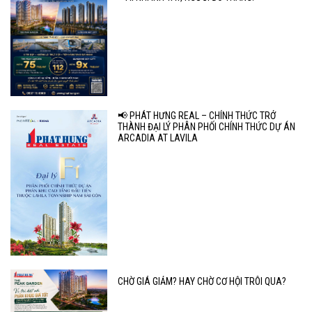
📢 PHÁT HƯNG REAL – CHÍNH THỨC TRỞ
THÀNH ĐẠI LÝ PHÂN PHỐI CHÍNH THỨC DỰ ÁN
ARCADIA AT LAVILA
CHỜ GIÁ GIẢM? HAY CHỜ CƠ HỘI TRÔI QUA?