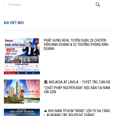
BÀI VIẾT MỚI
PHÁT HƯNG REAL TUYỂN DỤNG 20 CHUYÊN
VIÊN KINH DOANH & 02 TRƯỞNG PHÒNG KINH
DOANH
🏛️ ARCADIA AT LAVILA – TUYỆT TÁC CĂN HỘ
"CHẤT PHÁP NGUYÊN BẢN" ĐỘC BẢN TẠI NAM
SÀI GÒN
🔥 KHU NAM TP.HCM “NÓNG” LÊN TỪ HẠ TẦNG
– AI NHANH TAY, NGƯỜI ĐÓ THẮNG!