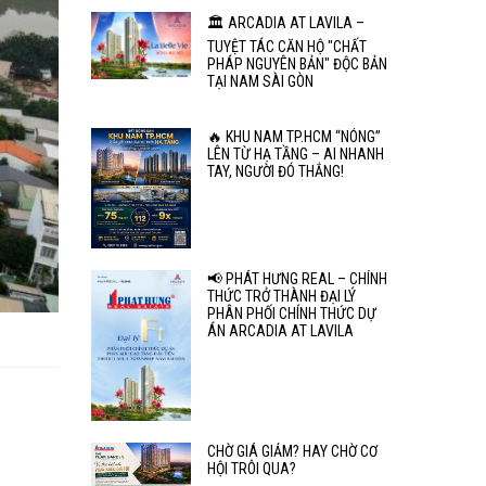
🏛️ ARCADIA AT LAVILA –
TUYỆT TÁC CĂN HỘ "CHẤT
PHÁP NGUYÊN BẢN" ĐỘC BẢN
TẠI NAM SÀI GÒN
🔥 KHU NAM TP.HCM “NÓNG”
LÊN TỪ HẠ TẦNG – AI NHANH
TAY, NGƯỜI ĐÓ THẮNG!
📢 PHÁT HƯNG REAL – CHÍNH
THỨC TRỞ THÀNH ĐẠI LÝ
PHÂN PHỐI CHÍNH THỨC DỰ
ÁN ARCADIA AT LAVILA
CHỜ GIÁ GIẢM? HAY CHỜ CƠ
HỘI TRÔI QUA?