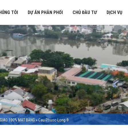
HÚNG TÔI
DỰ ÁN PHÂN PHỐI
CHỦ ĐẦU TƯ
DỊCH VỤ
 GIAO 100% MẶT BẰNG
»
Cau-Phuoc-Long-9