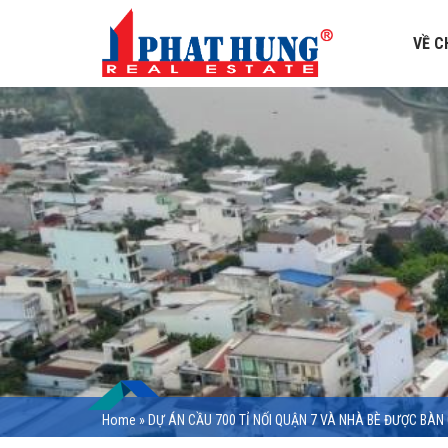
VỀ C
Home
»
DỰ ÁN CẦU 700 TỈ NỐI QUẬN 7 VÀ NHÀ BÈ ĐƯỢC BÀN