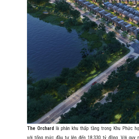
The Orchard
là phân khu thấp tầng trong Khu Phức 
với tổng mức đầu tư lên đến 18.330 tỷ đồng. Với quy mô