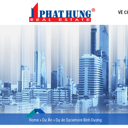
VỀ C
Home
»
Dự Án
»
Dự án Sycamore Bình Dương