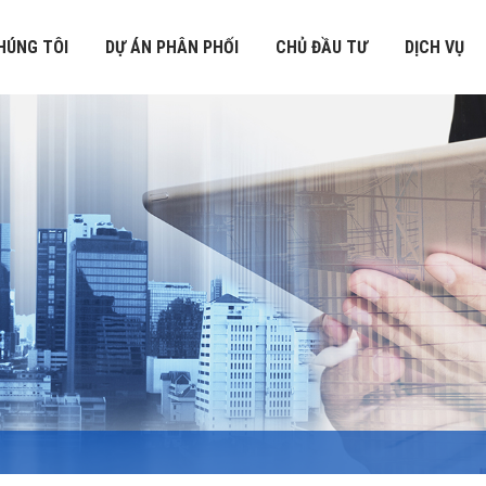
HÚNG TÔI
DỰ ÁN PHÂN PHỐI
CHỦ ĐẦU TƯ
DỊCH VỤ