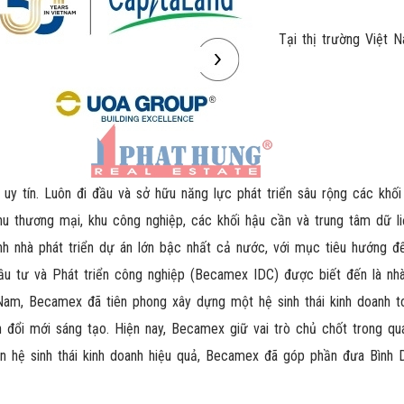
Tại thị trường Việt 
uy tín. Luôn đi đầu và sở hữu năng lực phát triển sâu rộng các khối
hu thương mại, khu công nghiệp, các khối hậu cần và trung tâm dữ li
nh nhà phát triển dự án lớn bậc nhất cả nước, với mục tiêu hướng đế
ầu tư và Phát triển công nghiệp (Becamex IDC) được biết đến là nhà
 Nam, Becamex đã tiên phong xây dựng một hệ sinh thái kinh doanh 
 đổi mới sáng tạo. Hiện nay, Becamex giữ vai trò chủ chốt trong quá 
ển hệ sinh thái kinh doanh hiệu quả, Becamex đã góp phần đưa Bình