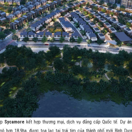
hợp
Sycamore
kết hợp thương mại, dịch vụ đẳng cấp Quốc tế. Dự án 
 hơn 18,9ha, được tọa lạc tại trái tim của thành phố mới Bình Dương