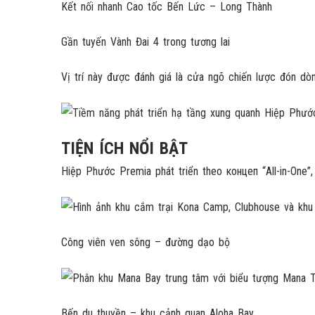
Kết nối nhanh Cao tốc Bến Lức – Long Thành
Gần tuyến Vành Đai 4 trong tương lai
Vị trí này được đánh giá là cửa ngõ chiến lược đón d
TIỆN ÍCH NỔI BẬT
Hiệp Phước Premia phát triển theo концеп “All-in-One”, 
Công viên ven sông – đường dạo bộ
Bến du thuyền – khu cảnh quan Aloha Bay