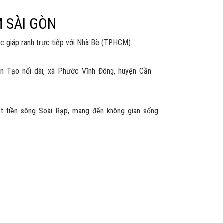
M SÀI GÒN
 giáp ranh trực tiếp với Nhà Bè (TP.HCM).
ăn Tạo nối dài, xã Phước Vĩnh Đông, huyện Cần
ặt tiền sông Soài Rạp, mang đến không gian sống