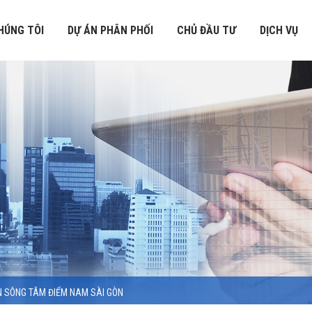
HÚNG TÔI
DỰ ÁN PHÂN PHỐI
CHỦ ĐẦU TƯ
DỊCH VỤ
EN SÔNG TÂM ĐIỂM NAM SÀI GÒN