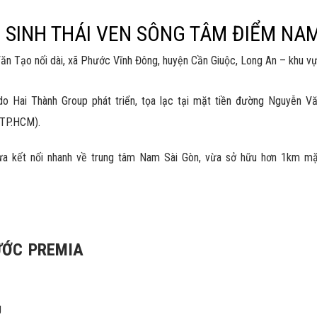
Ị SINH THÁI VEN SÔNG TÂM ĐIỂM NA
 Tạo nối dài, xã Phước Vĩnh Đông, huyện Cần Giuộc, Long An – khu vực
do Hai Thành Group phát triển, tọa lạc tại mặt tiền đường Nguyễn V
(TP.HCM).
 vừa kết nối nhanh về trung tâm Nam Sài Gòn, vừa sở hữu hơn 1km m
ƯỚC PREMIA
g