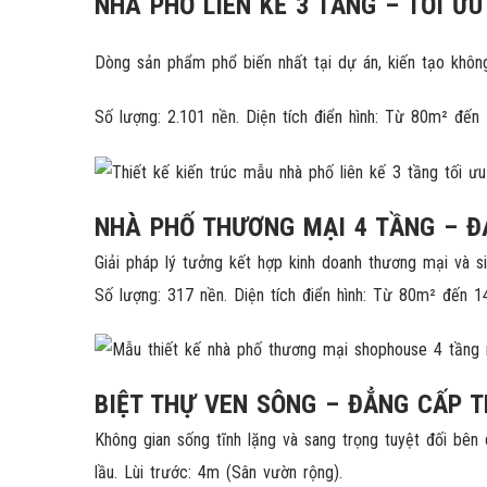
NHÀ PHỐ LIÊN KẾ 3 TẦNG – TỐI Ư
Dòng sản phẩm phổ biến nhất tại dự án, kiến tạo khôn
Số lượng: 2.101 nền. Diện tích điển hình: Từ 80m² đến 
NHÀ PHỐ THƯƠNG MẠI 4 TẦNG – 
Giải pháp lý tưởng kết hợp kinh doanh thương mại và s
Số lượng: 317 nền. Diện tích điển hình: Từ 80m² đến 1
BIỆT THỰ VEN SÔNG – ĐẲNG CẤP 
Không gian sống tĩnh lặng và sang trọng tuyệt đối bên 
lầu. Lùi trước: 4m (Sân vườn rộng).