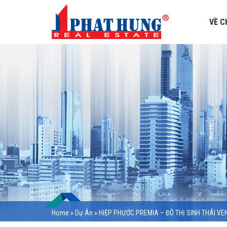
VỀ C
Home
»
Dự Án
»
HIỆP PHƯỚC PREMIA – ĐÔ THỊ SINH THÁI V