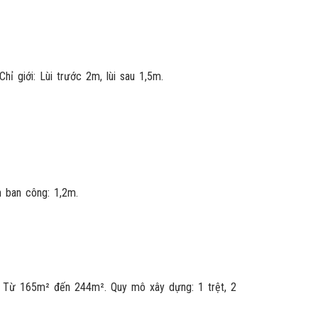
ỉ giới: Lùi trước 2m, lùi sau 1,5m.
n ban công: 1,2m.
nh: Từ 165m² đến 244m². Quy mô xây dựng: 1 trệt, 2