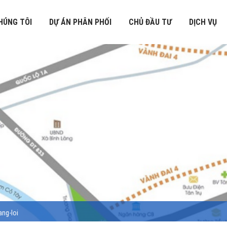
HÚNG TÔI
DỰ ÁN PHÂN PHỐI
CHỦ ĐẦU TƯ
DỊCH VỤ
ang-loi