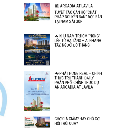
🏛️ ARCADIA AT LAVILA –
TUYỆT TÁC CĂN HỘ "CHẤT
PHÁP NGUYÊN BẢN" ĐỘC BẢN
TẠI NAM SÀI GÒN
🔥 KHU NAM TP.HCM “NÓNG”
LÊN TỪ HẠ TẦNG – AI NHANH
TAY, NGƯỜI ĐÓ THẮNG!
📢 PHÁT HƯNG REAL – CHÍNH
THỨC TRỞ THÀNH ĐẠI LÝ
PHÂN PHỐI CHÍNH THỨC DỰ
ÁN ARCADIA AT LAVILA
CHỜ GIÁ GIẢM? HAY CHỜ CƠ
HỘI TRÔI QUA?