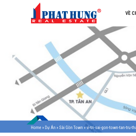
VỀ C
Home
»
Dự Án
»
Sài Gòn Town
»
vi-tri-sai-gon-town-tan-tru-th