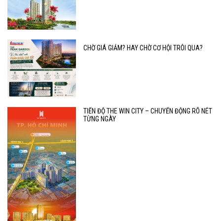
CHỜ GIÁ GIẢM? HAY CHỜ CƠ HỘI TRÔI QUA?
TIẾN ĐỘ THE WIN CITY – CHUYỂN ĐỘNG RÕ NÉT
TỪNG NGÀY