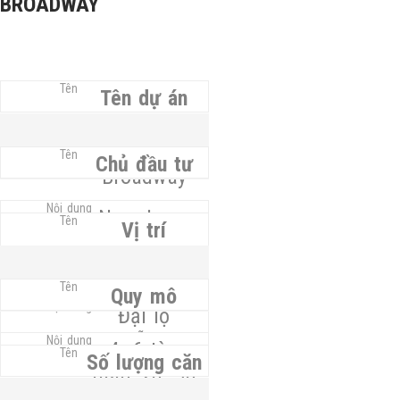
BROADWAY
Tên dự án
Essensia
Chủ đầu tư
Broadway
Nam Long
Vị trí
Group
Quy mô
Đại lộ
Nguyễn Văn
4–6 tòa
Số lượng căn
Linh, Nam
tháp, 20–30
Sài Gòn,
tầng