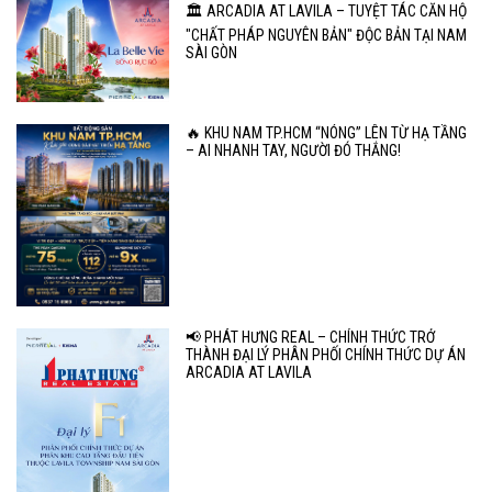
🏛️ ARCADIA AT LAVILA – TUYỆT TÁC CĂN HỘ
"CHẤT PHÁP NGUYÊN BẢN" ĐỘC BẢN TẠI NAM
SÀI GÒN
🔥 KHU NAM TP.HCM “NÓNG” LÊN TỪ HẠ TẦNG
– AI NHANH TAY, NGƯỜI ĐÓ THẮNG!
📢 PHÁT HƯNG REAL – CHÍNH THỨC TRỞ
THÀNH ĐẠI LÝ PHÂN PHỐI CHÍNH THỨC DỰ ÁN
ARCADIA AT LAVILA