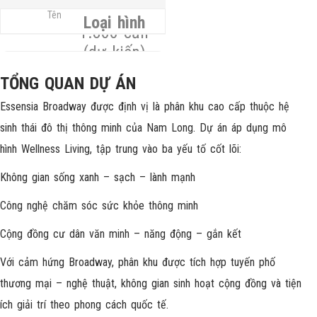
1.200 –
TP.HCM
Loại hình
1.800 căn
(dự kiến)
Căn hộ
Diện tích căn
TỔNG QUAN DỰ ÁN
Wellness,
Duplex,
Essensia Broadway được định vị là phân khu cao cấp thuộc hệ
45–95m² (1–
Shophouse
Pháp lý
sinh thái đô thị thông minh của Nam Long. Dự án áp dụng mô
3PN)
hình Wellness Living, tập trung vào ba yếu tố cốt lõi:
Hoàn thiện
Thời gian bàn
Không gian sống xanh – sạch – lành mạnh
theo từng
giao
Công nghệ chăm sóc sức khỏe thông minh
phân kỳ
Giá bán
Cộng đồng cư dân văn minh – năng động – gắn kết
Dự kiến 2027
Với cảm hứng Broadway, phân khu được tích hợp tuyến phố
Từ 7x
thương mại – nghệ thuật, không gian sinh hoạt cộng đồng và tiện
triệu/m²
ích giải trí theo phong cách quốc tế.