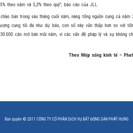
,5% theo năm và 5,3% theo quý”, báo cáo của JLL.
chào bán trong sáu tháng cuối năm, nâng tổng nguồn cung cả năm 
lượng cung tối đa như dự báo, con số này vẫn thấp hơn so với tổ
ất 30.000 căn mở bán mỗi năm, vì các vấn đề pháp lý và sự không c
Theo Nhịp sống kinh tế – Pha
Bản quyền © 2011 CÔNG TY CỔ PHẦN DỊCH VỤ BẤT ĐỘNG SẢN PHÁT HƯNG