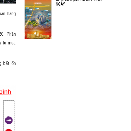
NGÀY
bán hàng
20. Phần
u là mua
ng bất ổn