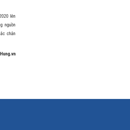
2020 lên
ng nguồn
hắc chắn
tHung.vn