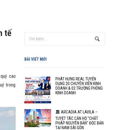
h tế
BÀI VIẾT MỚI
 quý cao
PHÁT HƯNG REAL TUYỂN
DỤNG 20 CHUYÊN VIÊN KINH
uý trong
DOANH & 02 TRƯỞNG PHÒNG
KINH DOANH
🏛️ ARCADIA AT LAVILA –
TUYỆT TÁC CĂN HỘ "CHẤT
PHÁP NGUYÊN BẢN" ĐỘC BẢN
TẠI NAM SÀI GÒN