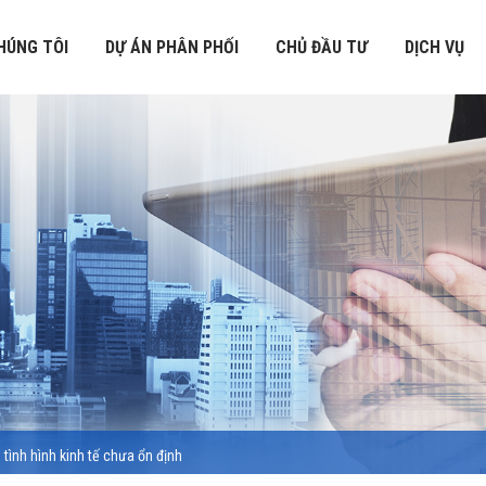
HÚNG TÔI
DỰ ÁN PHÂN PHỐI
CHỦ ĐẦU TƯ
DỊCH VỤ
tình hình kinh tế chưa ổn định