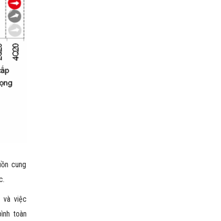
uồn cung
c.
 và việc
ình toàn