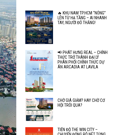
🔥 KHU NAM TP.HCM “NÓNG”
LÊN TỪ HẠ TẦNG – AI NHANH
TAY, NGƯỜI ĐÓ THẮNG!
📢 PHÁT HƯNG REAL – CHÍNH
THỨC TRỞ THÀNH ĐẠI LÝ
PHÂN PHỐI CHÍNH THỨC DỰ
ÁN ARCADIA AT LAVILA
CHỜ GIÁ GIẢM? HAY CHỜ CƠ
HỘI TRÔI QUA?
TIẾN ĐỘ THE WIN CITY –
CHUYỂN ĐỘNG RÕ NÉT TỪNG