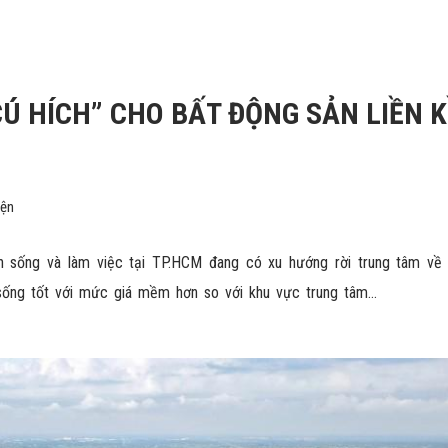
CÚ HÍCH” CHO BẤT ĐỘNG SẢN LIỀN K
iện
h sống và làm việc tại
TP.HCM
đang có xu hướng rời trung tâm về 
sống tốt với mức giá mềm hơn so với khu vực trung tâm…