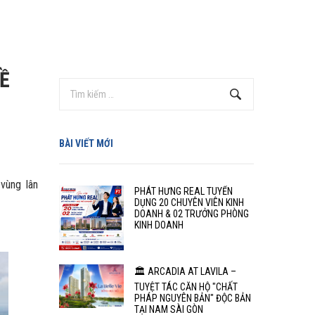
Ề
BÀI VIẾT MỚI
vùng lân
PHÁT HƯNG REAL TUYỂN
DỤNG 20 CHUYÊN VIÊN KINH
DOANH & 02 TRƯỞNG PHÒNG
KINH DOANH
🏛️ ARCADIA AT LAVILA –
TUYỆT TÁC CĂN HỘ "CHẤT
PHÁP NGUYÊN BẢN" ĐỘC BẢN
TẠI NAM SÀI GÒN