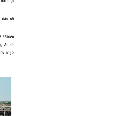
 hỏi một
, dân số
-35triệu
ng An sẽ
thu nhập