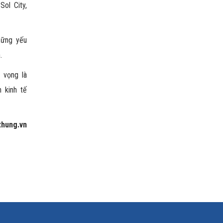
ol City,
hững yếu
.
 vọng là
 kinh tế
hung.vn