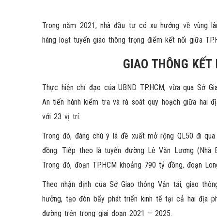
Trong năm 2021, nhà đầu tư có xu hướng về vùng lâ
hàng loạt tuyến giao thông trọng điểm kết nối giữa T
GIAO THÔNG KẾT 
Thực hiện chỉ đạo của UBND TP.HCM, vừa qua Sở Giao
An tiến hành kiểm tra và rà soát quy hoạch giữa hai đ
với 23 vị trí.
Trong đó, đáng chú ý là đề xuất mở rộng QL50 đi qua 
đồng. Tiếp theo là tuyến đường Lê Văn Lương (Nhà B
Trong đó, đoạn TP.HCM khoảng 790 tỷ đồng, đoạn Long
Theo nhận định của Sở Giao thông Vận tải, giao thôn
hưởng, tạo đòn bẩy phát triển kinh tế tại cả hai đị
đường trên trong giai đoạn 2021 – 2025.