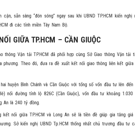
n cận, sẵn sàng “đón sóng” ngay sau khi UBND TP.HCM kiến nghị
P.HCM đi các tỉnh miền Tây Nam Bộ.
NỐI GIỮA TP.HCM – CẦN GIUỘC
 thông Vận tải TP.HCM đã phối hợp cùng Sở Giao thông Vận tải t
ịa phương. Theo đó, đưa ra đề xuất kết nối giao thông liên kết giữa
hai huyện Bình Chánh và Cần Giuộc với tổng số vốn đầu tư lên đến 
è) nối đường tỉnh lộ 826C (Cần Giuộc), vốn đầu tư khoảng 1.030 
 An là 240 tỷ đồng.
g kết nối giữa TP.HCM và Long An sẽ là tiền đề giúp gia tăng giá 
a phương. Sở kiến nghị UBND Tp.HCM thống nhất chủ trương đầu tư c