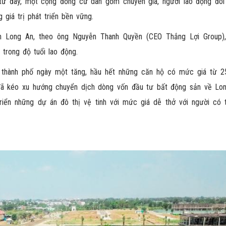
 từ đây, một cộng đồng cư dân gồm chuyên gia, người lao động đòi
 giá trị phát triển bền vững.
ản Long An, theo ông Nguyễn Thanh Quyền (CEO Thắng Lợi Group)
 trong độ tuổi lao động.
n thành phố ngày một tăng, hầu hết những căn hộ có mức giá từ 25
 đã kéo xu hướng chuyển dịch dòng vốn đầu tư bất động sản về Lo
riển những dự án đô thị vệ tinh với mức giá dễ thở với người có 