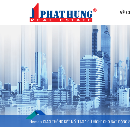
VỀ C
Home
»
GIAO THÔNG KẾT NỐI TẠO ” CÚ HÍCH” CHO BẤT ĐỘNG 