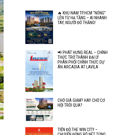
🔥 KHU NAM TP.HCM “NÓNG”
LÊN TỪ HẠ TẦNG – AI NHANH
TAY, NGƯỜI ĐÓ THẮNG!
📢 PHÁT HƯNG REAL – CHÍNH
THỨC TRỞ THÀNH ĐẠI LÝ
PHÂN PHỐI CHÍNH THỨC DỰ
ÁN ARCADIA AT LAVILA
CHỜ GIÁ GIẢM? HAY CHỜ CƠ
HỘI TRÔI QUA?
TIẾN ĐỘ THE WIN CITY –
CHUYỂN ĐỘNG RÕ NÉT TỪNG