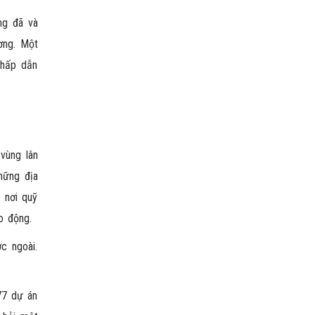
ng đã và
ơng. Một
 hấp dẫn
vùng lân
hững địa
 nơi quỹ
o động.
c ngoài.
77 dự án