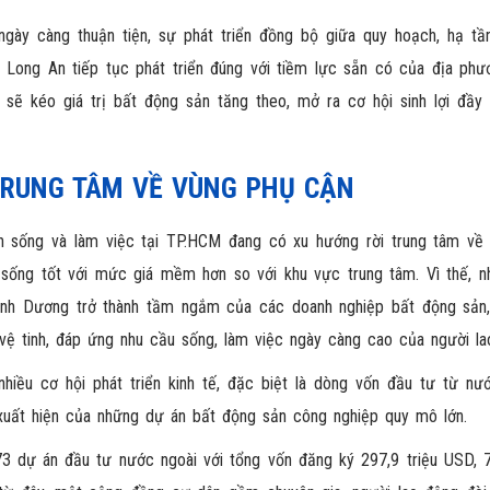
 ngày càng thuận tiện, sự phát triển đồng bộ giữa quy hoạch, hạ tầ
 Long An tiếp tục phát triển đúng với tiềm lực sẵn có của địa phư
n sẽ kéo giá trị bất động sản tăng theo, mở ra cơ hội sinh lợi đầy
TRUNG TÂM VỀ VÙNG PHỤ CẬN
h sống và làm việc tại
TP.HCM
đang có xu hướng rời trung tâm về 
ống tốt với mức giá mềm hơn so với khu vực trung tâm. Vì thế, n
nh Dương trở thành tầm ngắm của các doanh nghiệp bất động sản,
 vệ tinh, đáp ứng nhu cầu sống, làm việc ngày càng cao của người la
iều cơ hội phát triển kinh tế, đặc biệt là dòng vốn đầu tư từ nướ
xuất hiện của những dự án bất động sản công nghiệp quy mô lớn.
73 dự án đầu tư nước ngoài với tổng vốn đăng ký 297,9 triệu USD, 