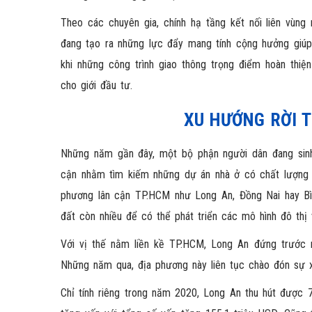
Theo các chuyên gia, chính hạ tầng kết nối liên vùng
đang tạo ra những lực đẩy mang tính cộng hưởng giúp
khi những công trình giao thông trọng điểm hoàn thiệ
cho giới đầu tư.
XU HƯỚNG RỜI 
Những năm gần đây, một bộ phận người dân đang sin
cận nhằm tìm kiếm những dự án nhà ở có chất lượng s
phương lân cận TP.HCM như Long An, Đồng Nai hay Bì
đất còn nhiều để có thể phát triển các mô hình đô thị
Với vị thế nằm liền kề TP.HCM, Long An đứng trước nh
Những năm qua, địa phương này liên tục chào đón sự 
Chỉ tính riêng trong năm 2020, Long An thu hút được 