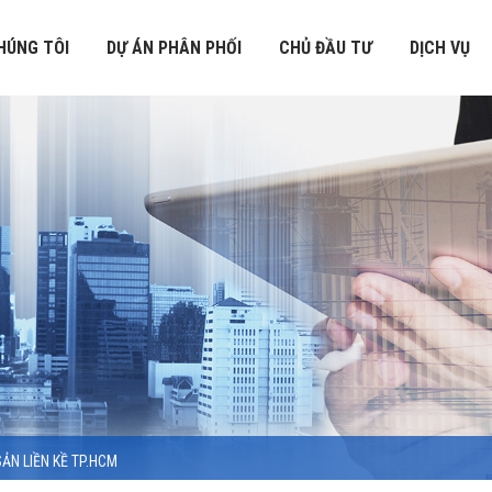
HÚNG TÔI
DỰ ÁN PHÂN PHỐI
CHỦ ĐẦU TƯ
DỊCH VỤ
SẢN LIỀN KỀ TP.HCM