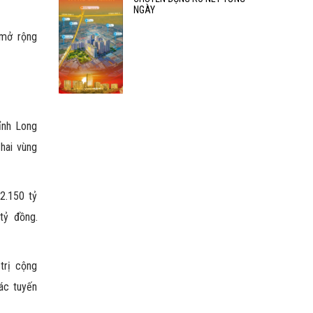
NGÀY
 mở rộng
ỉnh Long
 hai vùng
2.150 tỷ
tỷ đồng.
trị cộng
ác tuyến