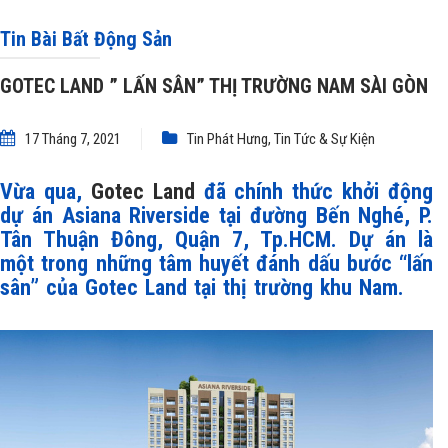
Tin Bài Bất Động Sản
GOTEC LAND ” LẤN SÂN” THỊ TRƯỜNG NAM SÀI GÒN
17 Tháng 7, 2021
Tin Phát Hưng
,
Tin Tức & Sự Kiện
Vừa qua,
Gotec Land
đã chính thức khởi động
dự án Asiana Riverside tại đường Bến Nghé, P.
Tân Thuận Đông, Quận 7, Tp.HCM. Dự án là
một trong những tâm huyết đánh dấu bước “lấn
sân” của Gotec Land tại thị trường khu Nam.