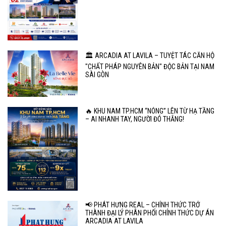
🏛️ ARCADIA AT LAVILA – TUYỆT TÁC CĂN HỘ
"CHẤT PHÁP NGUYÊN BẢN" ĐỘC BẢN TẠI NAM
SÀI GÒN
🔥 KHU NAM TP.HCM “NÓNG” LÊN TỪ HẠ TẦNG
– AI NHANH TAY, NGƯỜI ĐÓ THẮNG!
📢 PHÁT HƯNG REAL – CHÍNH THỨC TRỞ
THÀNH ĐẠI LÝ PHÂN PHỐI CHÍNH THỨC DỰ ÁN
ARCADIA AT LAVILA