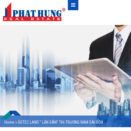
Home
»
GOTEC LAND ” LẤN SÂN” THỊ TRƯỜNG NAM SÀI GÒN