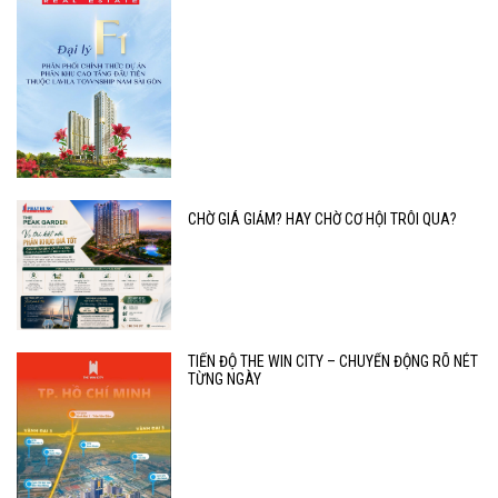
CHỜ GIÁ GIẢM? HAY CHỜ CƠ HỘI TRÔI QUA?
TIẾN ĐỘ THE WIN CITY – CHUYỂN ĐỘNG RÕ NÉT
TỪNG NGÀY