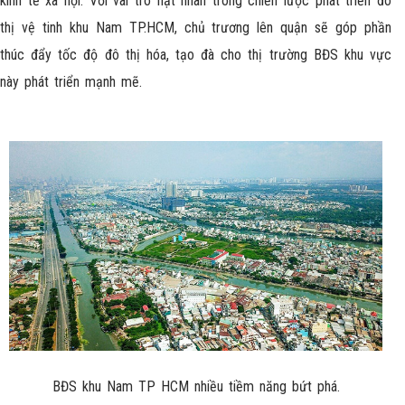
kinh tế xã hội. Với vai trò hạt nhân trong chiến lược phát triển đô
thị vệ tinh khu Nam TP.HCM, chủ trương lên quận sẽ góp phần
thúc đẩy tốc độ đô thị hóa, tạo đà cho thị trường BĐS khu vực
này phát triển mạnh mẽ.
BĐS khu Nam TP HCM nhiều tiềm năng bứt phá.