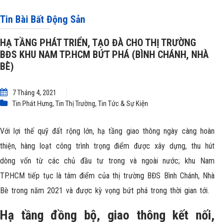
TP.HCM BỨT PHÁ (BÌNH CHÁNH, NHÀ BÈ)
Tin Bài Bất Động Sản
HẠ TẦNG PHÁT TRIỂN, TẠO ĐÀ CHO THỊ TRƯỜNG
BĐS KHU NAM TP.HCM BỨT PHÁ (BÌNH CHÁNH, NHÀ
BÈ)
7 Tháng 4, 2021
Tin Phát Hưng
,
Tin Thị Trường
,
Tin Tức & Sự Kiện
Với lợi thế quỹ đất rộng lớn, hạ tầng giao thông ngày càng hoàn
thiện, hàng loạt công trình trọng điểm được xây dựng, thu hút
dòng vốn từ các chủ đầu tư trong và ngoài nước; khu Nam
TP.HCM tiếp tục là tâm điểm của thị trường
BĐS Bình Chánh, Nhà
Bè
trong năm 2021 và được kỳ vọng bứt phá trong thời gian tới.
Hạ tầng đồng bộ, giao thông kết nối,