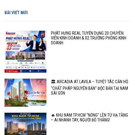
BÀI VIẾT MỚI
PHÁT HƯNG REAL TUYỂN DỤNG 20 CHUYÊN
VIÊN KINH DOANH & 02 TRƯỞNG PHÒNG KINH
DOANH
🏛️ ARCADIA AT LAVILA – TUYỆT TÁC CĂN HỘ
"CHẤT PHÁP NGUYÊN BẢN" ĐỘC BẢN TẠI NAM
SÀI GÒN
🔥 KHU NAM TP.HCM “NÓNG” LÊN TỪ HẠ TẦNG
– AI NHANH TAY, NGƯỜI ĐÓ THẮNG!