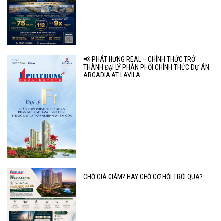
📢 PHÁT HƯNG REAL – CHÍNH THỨC TRỞ
THÀNH ĐẠI LÝ PHÂN PHỐI CHÍNH THỨC DỰ ÁN
ARCADIA AT LAVILA
CHỜ GIÁ GIẢM? HAY CHỜ CƠ HỘI TRÔI QUA?