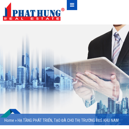
Home
»
HẠ TẦNG PHÁT TRIỂN, TẠO ĐÀ CHO THỊ TRƯỜNG BĐS KHU NAM