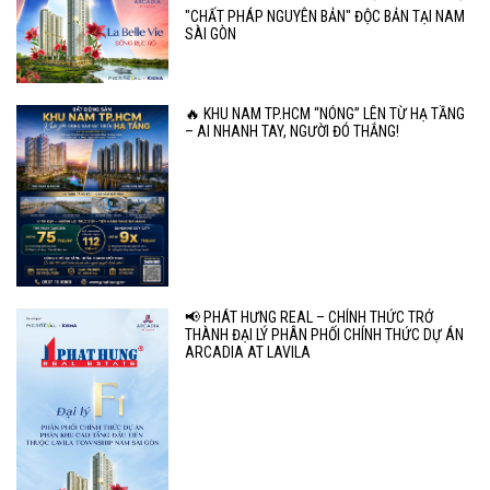
"CHẤT PHÁP NGUYÊN BẢN" ĐỘC BẢN TẠI NAM
SÀI GÒN
🔥 KHU NAM TP.HCM “NÓNG” LÊN TỪ HẠ TẦNG
– AI NHANH TAY, NGƯỜI ĐÓ THẮNG!
📢 PHÁT HƯNG REAL – CHÍNH THỨC TRỞ
THÀNH ĐẠI LÝ PHÂN PHỐI CHÍNH THỨC DỰ ÁN
ARCADIA AT LAVILA