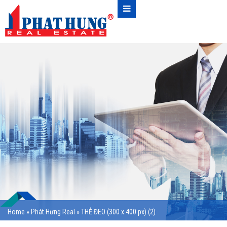
Home
»
Phát Hưng Real
»
THẺ ĐEO (300 x 400 px) (2)