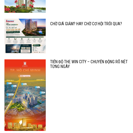
CHỜ GIÁ GIẢM? HAY CHỜ CƠ HỘI TRÔI QUA?
TIẾN ĐỘ THE WIN CITY – CHUYỂN ĐỘNG RÕ NÉT
TỪNG NGÀY