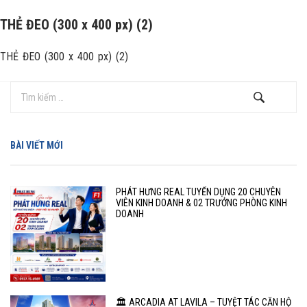
THẺ ĐEO (300 x 400 px) (2)
THẺ ĐEO (300 x 400 px) (2)
BÀI VIẾT MỚI
PHÁT HƯNG REAL TUYỂN DỤNG 20 CHUYÊN
VIÊN KINH DOANH & 02 TRƯỞNG PHÒNG KINH
DOANH
🏛️ ARCADIA AT LAVILA – TUYỆT TÁC CĂN HỘ