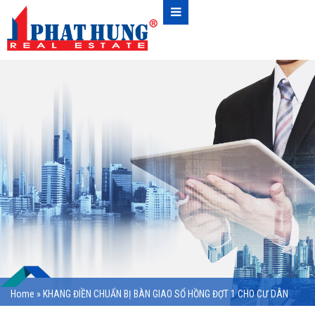
Home
»
KHANG ĐIỀN CHUẨN BỊ BÀN GIAO SỔ HỒNG ĐỢT 1 CHO CƯ DÂN