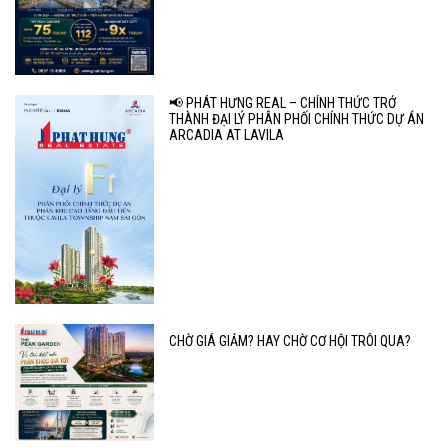
📢 PHÁT HƯNG REAL – CHÍNH THỨC TRỞ
THÀNH ĐẠI LÝ PHÂN PHỐI CHÍNH THỨC DỰ ÁN
ARCADIA AT LAVILA
CHỜ GIÁ GIẢM? HAY CHỜ CƠ HỘI TRÔI QUA?