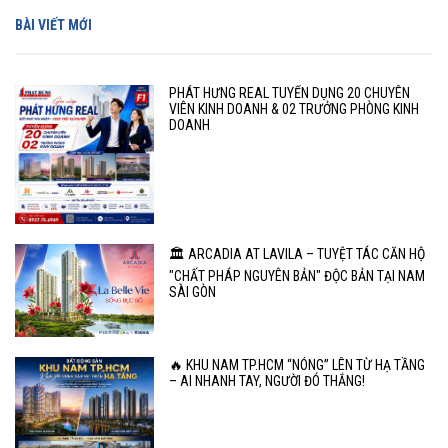
BÀI VIẾT MỚI
PHÁT HƯNG REAL TUYỂN DỤNG 20 CHUYÊN
VIÊN KINH DOANH & 02 TRƯỞNG PHÒNG KINH
DOANH
🏛️ ARCADIA AT LAVILA – TUYỆT TÁC CĂN HỘ
"CHẤT PHÁP NGUYÊN BẢN" ĐỘC BẢN TẠI NAM
SÀI GÒN
🔥 KHU NAM TP.HCM “NÓNG” LÊN TỪ HẠ TẦNG
– AI NHANH TAY, NGƯỜI ĐÓ THẮNG!