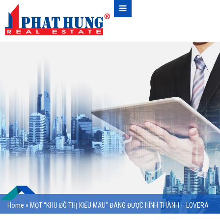
Home
»
MỘT “KHU ĐÔ THỊ KIỂU MẪU” ĐANG ĐƯỢC HÌNH THÀNH – LOVERA