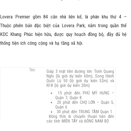
Lovera Premier gồm 84 căn nhà liên kế, là phân khu thứ 4 –
Thuộc phiên bản đặc biệt của Lovera Park, nằm trong quần thể
KDC Khang Phúc hiện hữu, được quy hoạch đồng bộ, đầy đủ hệ
thống tiện ích công cộng và hạ tầng xã hội.
Giáp 3 mặt tiền đường lớn: Trịnh Quang
Nghị (lộ giới dự kiến 60m), Song Hành
Quốc Lộ 50 (lộ giới dự kiến 52m) và
N18 (lộ giới dự kiến 20m)
15 phút đến PHÚ MỸ HƯNG –
Quận 7, Quận 8
20 phút đến CHỢ LỚN – Quận 5,
Quận 6
30 phút đến TRUNG TÂM Quận 1.
Đồng thời di chuyển thuận tiện đến
các tỉnh MIỀN TÂY và ĐÔNG NAM BỘ
Liền kề các tiện ích hiện hữu (bán kính