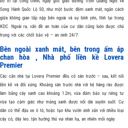
bố trí tại cổng chính, ngay góc giao đường Trịnh Quang Nghị và
Song Hành Quốc Lộ 50, như một bước đệm xanh mát, ngăn cách
giữa không gian tấp nập bên ngoài và sự bình yên, tĩnh tại trong
KDC. Ngoài ra, vấn đề an toàn của cư dân cũng luôn được chú
trọng với các chốt bảo vệ – an ninh 24/7.
Bên ngoài xanh mát, bên trong ấm áp
chan hòa , Nhà phố liền kề Lovera
Premier
Các căn nhà tại Lovera Premier đều có sân trước – sau,
kết nối
liền kề và đối xứng. Khoảng sân trước nhà với hệ hàng rào được
làm bằng cây xanh cao khoảng 1.2m, vừa đảm bảo sự riêng tư
vừa tạo cảm giác như mảng xanh được nối dài xuyên suốt. Cư
dân có thể đậu xe ô tô, hoặc tạo khu vườn xinh xắn với nhiều loại
cây cỏ, dây leo…tận hưởng thú vui nhàn hạ, an nhiên mỗi ngày.