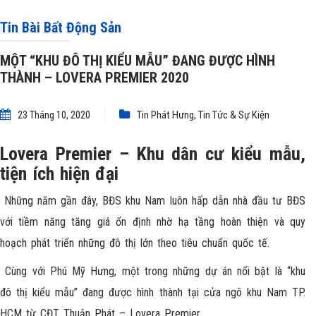
PREMIER 2020
Tin Bài Bất Động Sản
MỘT “KHU ĐÔ THỊ KIỂU MẪU” ĐANG ĐƯỢC HÌNH
THÀNH – LOVERA PREMIER 2020
23 Tháng 10, 2020
Tin Phát Hưng
,
Tin Tức & Sự Kiện
Lovera Premier – Khu dân cư kiểu mẫu,
tiện ích hiện đại
Những năm gần đây, BĐS khu Nam luôn hấp dẫn nhà đầu tư BĐS
với tiềm năng tăng giá ổn định nhờ hạ tầng hoàn thiện và quy
hoạch phát triển những đô thị lớn theo tiêu chuẩn quốc tế.
Cùng với Phú Mỹ Hưng, một trong những dự án nổi bật là “khu
đô thị kiểu mẫu” đang được hình thành tại cửa ngõ khu Nam TP.
HCM từ
CĐT Thuận Phát – Lovera Premier