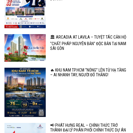
🏛️ ARCADIA AT LAVILA – TUYỆT TÁC CĂN HỘ
"CHẤT PHÁP NGUYÊN BẢN" ĐỘC BẢN TẠI NAM
SÀI GÒN
🔥 KHU NAM TP.HCM “NÓNG” LÊN TỪ HẠ TẦNG
– AI NHANH TAY, NGƯỜI ĐÓ THẮNG!
📢 PHÁT HƯNG REAL – CHÍNH THỨC TRỞ
THÀNH ĐẠI LÝ PHÂN PHỐI CHÍNH THỨC DỰ ÁN