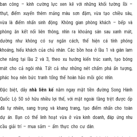
ban công – kính cường lực xen kẽ với những khối tường lồi –
thụt, điểm xuyến thêm mảng màu sơn đậm, vừa tạo chiều sâu,
vừa là điểm nhấn sinh động. Không gian phòng khách – bếp và
phòng ăn kết nối liên thông, nhìn ra khoảng sân sau xanh mát,
dường như không có sự ngăn cách, thể hiện cá tính phóng
khoáng, hiếu khách của chủ nhân. Các bồn hoa ở lầu 1 và giàn lam
che nắng tại lầu 2 và 3, theo xu hướng kiến trúc xanh, tạo bóng
mát cho cả ngôi nhà. Tất cả như những nét chấm phá ấn tượng,
phác hoạ nên bức tranh tổng thể hoàn hảo mỗi góc nhìn.
Đặc biệt, dãy
nhà liên kế
nằm ngay mặt tiền đường Song Hành
Quốc Lộ 50 sở hữu nhiều lợi thế, với mặt ngoài tầng trệt được ốp
đá tự nhiên, sang trọng và khang trang, tạo điểm nhấn cho toàn
dự án. Bạn có thể linh hoạt vừa ở vừa kinh doanh, đáp ứng nhu
cầu giải trí – mua sắm – ẩm thực cho cư dân.