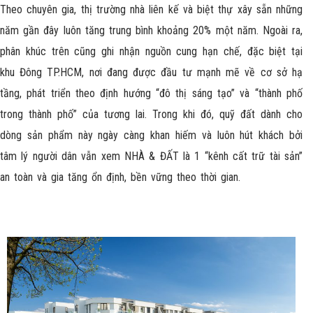
Theo chuyên gia, thị trường nhà liên kế và biệt thự xây sẵn những
năm gần đây luôn tăng trung bình khoảng 20% một năm. Ngoài ra,
phân khúc trên cũng ghi nhận nguồn cung hạn chế, đặc biệt tại
khu Đông TP.HCM, nơi đang được đầu tư mạnh mẽ về cơ sở hạ
tầng, phát triển theo định hướng “đô thị sáng tạo” và “thành phố
trong thành phố” của tương lai. Trong khi đó, quỹ đất dành cho
dòng sản phẩm này ngày càng khan hiếm và luôn hút khách bởi
tâm lý người dân vẫn xem NHÀ & ĐẤT là 1 “kênh cất trữ tài sản”
an toàn và gia tăng ổn định, bền vững theo thời gian.