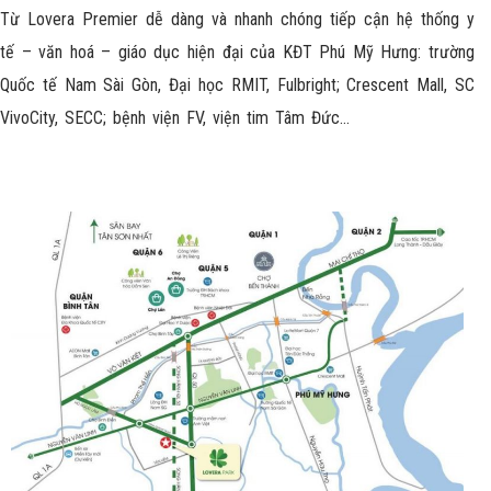
1 km): Trường học các cấp từ mầm
Từ Lovera Premier dễ dàng và nhanh chóng tiếp cận hệ thống y
non đến THPT, chợ Tân Liêm, Vinmart,
bệnh viện…
tế – văn hoá – giáo dục hiện đại của KĐT Phú Mỹ Hưng: trường
Quốc tế Nam Sài Gòn, Đại học RMIT, Fulbright; Crescent Mall, SC
VivoCity, SECC; bệnh viện FV, viện tim Tâm Đức…