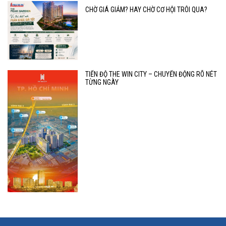
CHỜ GIÁ GIẢM? HAY CHỜ CƠ HỘI TRÔI QUA?
TIẾN ĐỘ THE WIN CITY – CHUYỂN ĐỘNG RÕ NÉT
TỪNG NGÀY