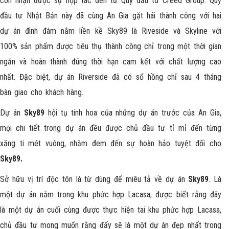
còn nhận được sự hợp tác đến từ Quỹ đầu tư Creed Group. Quỹ
đầu tư Nhật Bản này đã cùng An Gia gặt hái thành công với hai
dự án đình đám nằm liền kề Sky89 là Riveside và Skyline với
100% sản phẩm được tiêu thụ thành công chỉ trong một thời gian
ngắn và hoàn thành đúng thời hạn cam kết với chất lượng cao
nhất. Đặc biệt, dự án Riverside đã có sổ hồng chỉ sau 4 tháng
bàn giao cho khách hàng.
Dự án
Sky89
hội tụ tinh hoa của những dự án trước của An Gia,
mọi chi tiết trong dự án đều được chủ đầu tư tỉ mỉ đến từng
xăng ti mét vuông, nhằm đem đến sự hoàn hảo tuyệt đối cho
Sky89.
Sở hữu vị trí độc tôn là từ dùng để miêu tả về dự án
Sky89
. Là
một dự án nằm trong khu phức hợp Lacasa, được biết rằng đây
là một dự án cuối cùng được thực hiện tai khu phức hợp Lacasa,
chủ đầu tư mong muốn rằng đấy sẽ là một dự án đẹp nhất trong