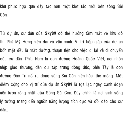
khu phức hợp qua đây tạo nên một kiệt tác mới bên sông Sài
Gòn.
Từ dự án, cư dân của
Sky89
có thể hướng tầm mắt về khu đô
thị Phú Mỹ Hưng hiện đại và văn minh. Vị trí tiếp giáp của dư án
bốn mặt đều là mặt đường, thuận tiện cho việc đi lại và di chuyển
của cư dân. Phía Nam là con đường Hoàng Quốc Việt, nơi nhộn
nhịp giao thương, dân cư tập trung đông đúc, phía Tây là con
đường Đào Trí nối ra dòng sông Sài Gòn hiền hòa, thơ mộng. Một
điểm cộng cho vị trí của dự án
Sky89
là tọa lạc ngay cạnh đoạn
uốn lượn rộng nhất của Sông Sài Gòn. Đây chính là nơi sinh sống
lý tưởng mang đến nguồn năng lượng tích cực và dồi dào cho cư
dân..