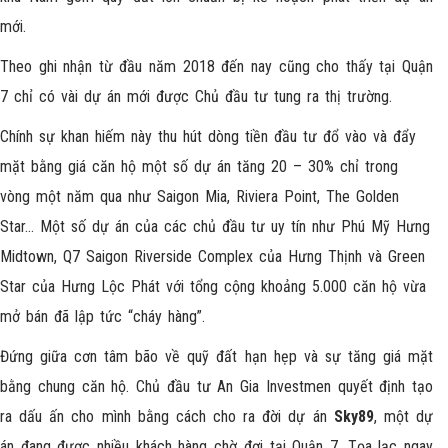
mới.
Theo ghi nhận từ đầu năm 2018 đến nay cũng cho thấy tại Quận
7 chỉ có vài dự án mới được Chủ đầu tư tung ra thị trường.
Chính sự khan hiếm này thu hút dòng tiền đầu tư đổ vào và đẩy
mặt bằng giá căn hộ một số dự án tăng 20 – 30% chỉ trong
vòng một năm qua như Saigon Mia, Riviera Point, The Golden
Star… Một số dự án của các chủ đầu tư uy tín như Phú Mỹ Hưng
Midtown, Q7 Saigon Riverside Complex của Hưng Thịnh và Green
Star của Hưng Lộc Phát với tổng cộng khoảng 5.000 căn hộ vừa
mở bán đã lập tức “cháy hàng”.
Đứng giữa cơn tâm bão về quỹ đất hạn hẹp và sự tăng giá mặt
bằng chung căn hộ. Chủ đầu tư An Gia Investmen quyết định tạo
ra dấu ấn cho mình bằng cách cho ra đời dự án
Sky89
, một dự
án đang được nhiều khách hàng chờ đợi tại Quận 7. Tọa lạc ngay