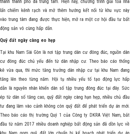
thành thành phố đa trung tâm. Hiện nay, chương trình giải tỏa nhà
lấn chiếm kênh rạch và mở thêm hướng kết nối từ khu vực này
vào trung tâm đang được thực hiện, mở ra một cơ hội đầu tư bất
động sản vô cùng hấp dẫn.
Quỹ đất ngày càng eo hẹp
Tại khu Nam Sài Gòn là nơi tập trung dân cư đông đúc, nguồn dân
cư đông đúc chủ yếu đến từ dân nhập cư. Theo báo cáo thống
kê vừa qua, thì mức tăng trưởng dân nhập cư tại khu Nam đang
tăng lên theo từng năm. Hội tụ nhiều yếu tố tạo động lực hấp
dẫn là nguyên nhân khiến dân số tập trung đông đúc tại đây. Sức
ép từ dân số tăng cao, quỹ đất ngày càng hạn hẹp, nhiều chủ đầu
tư đang lâm vào cảnh không còn quỹ đất để phát triển dự án mới.
Theo báo cáo thị trường Quý 1 của Công ty DKRA Việt Nam, bắt
đầu từ năm 2017 nhiều doanh nghiệp bất động sản đã dồn lực về
khu Nam gom quỹ đất lớn chuẩn bị kế hoạch phát triển dự án