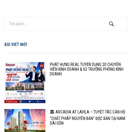
BÀI VIẾT MỚI
PHÁT HƯNG REAL TUYỂN DỤNG 20 CHUYÊN
VIÊN KINH DOANH & 02 TRƯỞNG PHÒNG KINH
DOANH
🏛️ ARCADIA AT LAVILA – TUYỆT TÁC CĂN HỘ
"CHẤT PHÁP NGUYÊN BẢN" ĐỘC BẢN TẠI NAM
SÀI GÒN