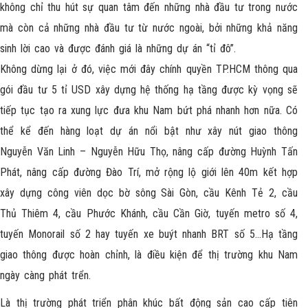
không chỉ thu hút sự quan tâm đến những nhà đầu tư trong nước
mà còn cả những nhà đầu tư từ nước ngoài, bởi những khả năng
sinh lời cao và được đánh giá là những dự án “tỉ đô”.
Không dừng lại ở đó, việc mới đây chính quyền TP.HCM thông qua
gói đầu tư 5 tỉ USD xây dựng hệ thống hạ tầng được kỳ vọng sẽ
tiếp tục tạo ra xung lực đưa khu Nam bứt phá nhanh hơn nữa. Có
thể kể đến hàng loạt dự án nổi bật như xây nút giao thông
Nguyễn Văn Linh – Nguyễn Hữu Thọ, nâng cấp đường Huỳnh Tấn
Phát, nâng cấp đường Đào Trí, mở rộng lộ giới lên 40m kết hợp
xây dựng công viên dọc bờ sông Sài Gòn, cầu Kênh Tẻ 2, cầu
Thủ Thiêm 4, cầu Phước Khánh, cầu Cần Giờ, tuyến metro số 4,
tuyến Monorail số 2 hay tuyến xe buýt nhanh BRT số 5…Hạ tầng
giao thông được hoàn chỉnh, là điều kiện để thị trường khu Nam
ngày càng phát trển.
Là thị trường phát triển phân khúc bất động sản cao cấp tiên