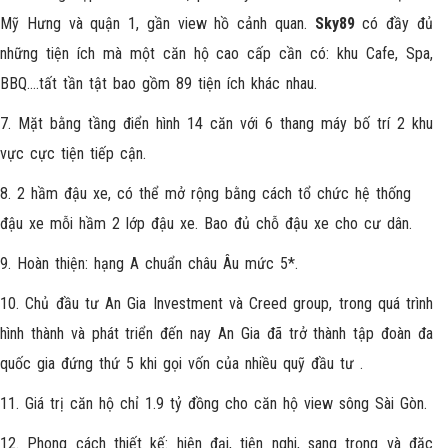
Mỹ Hưng và quận 1, gần view hồ cảnh quan.
Sky89
có đầy đủ
những tiện ích mà một căn hộ cao cấp cần có: khu Cafe, Spa,
BBQ….tất tần tật bao gồm 89 tiện ích khác nhau.
7. Mặt bằng tầng điển hình 14 căn với 6 thang máy bố trí 2 khu
vực cực tiện tiếp cận.
8. 2 hầm đậu xe, có thể mở rộng bằng cách tổ chức hệ thống
đậu xe mỗi hầm 2 lớp đậu xe. Bao đủ chỗ đậu xe cho cư dân.
9. Hoàn thiện: hạng A chuẩn châu Âu mức 5*.
10. Chủ đầu tư An Gia Investment và Creed group, trong quá trình
hình thành và phát triển đến nay An Gia đã trở thành tập đoàn đa
quốc gia đứng thứ 5 khi gọi vốn của nhiều quỹ đầu tư .
11. Giá trị căn hộ chỉ 1.9 tỷ đồng cho căn hộ view sông Sài Gòn.
12. Phong cách thiết kế: hiện đại, tiện nghi, sang trọng và đặc