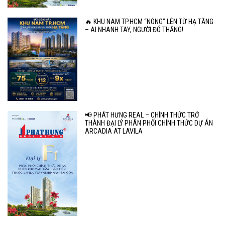
🔥 KHU NAM TP.HCM “NÓNG” LÊN TỪ HẠ TẦNG
– AI NHANH TAY, NGƯỜI ĐÓ THẮNG!
📢 PHÁT HƯNG REAL – CHÍNH THỨC TRỞ
THÀNH ĐẠI LÝ PHÂN PHỐI CHÍNH THỨC DỰ ÁN
ARCADIA AT LAVILA