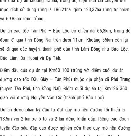
đất của dự án khoảng 455ha; trong đó, diện tích xin chuyển đổi
mục đích sử dụng rừng là 186,21ha, gồm 123,37ha rừng tự nhiên
và 69.85ha rừng trồng.
Dự án cao tốc Tân Phú – Bảo Lộc có chiều dài 66,3km, trong đó
đoạn đi qua tỉnh Đồng Nai trên dưới 11km. Khoảng 55km còn lại
sẽ đi qua các huyện, thành phố của tỉnh Lâm Đồng như Bảo Lộc,
Bảo Lâm, Đạ Huoai và Đạ Tẻh.
Điểm đầu của dự án tại Km60 100 (trùng với điểm cuối dự án
đường cao tốc Dầu Giây – Tân Phú) thuộc địa phận xã Phú Trung
(huyện Tân Phú, tỉnh Đồng Nai). Điểm cuối dự án tại Km126 360
giao với đường Nguyễn Văn Cừ (thành phố Bảo Lộc).
Dự án được phân kỳ đầu tư đạt quy mô nền đường tối thiểu là
13,5m với 2 làn xe ô tô và 2 làn dừng khẩn cấp. Riêng các đoạn
tuyến đào sâu, đắp cao được nghiên cứu theo quy mô nền đường