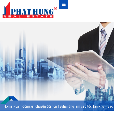
Home
»
Lâm Đồng xin chuyển đổi hơn 186ha rừng làm cao tốc Tân Phú – Bảo