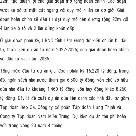
22m, tạo thuận lợi cho giai đoạn mở rộng hoàn chỉnh. Các đoạn
vượt xa bố trí mặt cắt ngang với quy mô 4 làn xe cơ giới. Giai
đoạn hoàn chỉnh sẽ đầu tư đạt quy mô nền đường rộng 22m với
4 làn xe ô tô và 2 làn dừng khẩn cấp.
Ở giai đoạn phân kỳ, UBND tỉnh Lâm Đồng dự kiến chuẩn bị đầu
tư, thực hiện dự án từ năm 2022-2025; còn giai đoạn hoàn chỉnh
sẽ đầu tư sau năm 2035.
Tổng mức đầu tư dự án giai đoạn phân kỳ 16.220 tỷ đồng; trong
đó, ngân sách nhà nước tham gia 6.500 tỷ đồng; vốn chủ sở hữu
của nhà đầu tư khoảng 1.460 tỷ đồng; vốn huy động khác 8.260
tỷ đồng. Đây là đề xuất dự án của liên danh các nhà đầu tư gồm
Tập đoàn Đèo Cả, Công ty cổ phần Tập đoàn Hưng Thịnh và
Công ty Tập đoàn Nam Miền Trung. Dự kiến dự án thu phí hoàn
vốn trong vòng 23 năm 4 tháng.