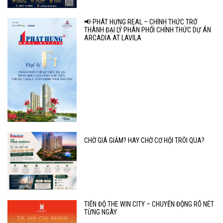
📢 PHÁT HƯNG REAL – CHÍNH THỨC TRỞ
THÀNH ĐẠI LÝ PHÂN PHỐI CHÍNH THỨC DỰ ÁN
ARCADIA AT LAVILA
CHỜ GIÁ GIẢM? HAY CHỜ CƠ HỘI TRÔI QUA?
TIẾN ĐỘ THE WIN CITY – CHUYỂN ĐỘNG RÕ NÉT
TỪNG NGÀY