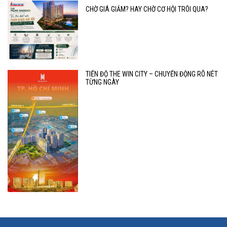
CHỜ GIÁ GIẢM? HAY CHỜ CƠ HỘI TRÔI QUA?
TIẾN ĐỘ THE WIN CITY – CHUYỂN ĐỘNG RÕ NÉT
TỪNG NGÀY