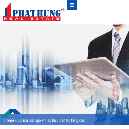
Home
»
Lợi ích bất ngờ khi sở hữu căn hộ tầng cao