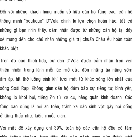
Đối với những khách hàng muốn sở hữu căn hộ tầng cao, căn hộ
thông minh “boutique” D’Vela chính là lựa chọn hoàn hảo, tất cả
những gì bạn nhìn thấy, cảm nhận được từ những căn hộ tại đây
sẽ mang đến cho chủ nhân những giá trị chuẩn Châu Âu hoàn toàn
khác biệt.
Trên độ cao thích hợp, cư dân D’Vela được cảm nhận trọn vẹn
thiên nhiên trong lành mỗi lúc mở cửa đón những tia nắng sớm
ấm áp, hít thở luồng sinh khí tươi mát từ khúc sông lớn nhất của
sông Soài Rạp. Không gian căn hộ đảm bảo sự riêng tư, bình yên,
không lo khói bụi, tiếng ồn từ xe cộ, hàng quán kinh doanh. Các
tầng cao cũng là nơi an toàn, tránh xa các sinh vật gây hại sống
ở tầng thấp như: kiến, muỗi, gián..
Với mật độ xây dựng chỉ 39%, toàn bộ các căn hộ đều có tầm