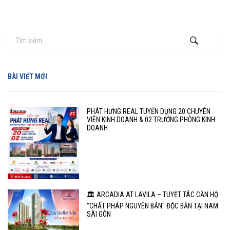
BÀI VIẾT MỚI
PHÁT HƯNG REAL TUYỂN DỤNG 20 CHUYÊN
VIÊN KINH DOANH & 02 TRƯỞNG PHÒNG KINH
DOANH
🏛️ ARCADIA AT LAVILA – TUYỆT TÁC CĂN HỘ
"CHẤT PHÁP NGUYÊN BẢN" ĐỘC BẢN TẠI NAM
SÀI GÒN