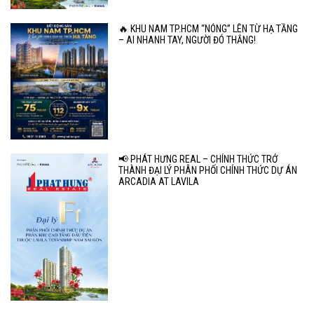
🔥 KHU NAM TP.HCM “NÓNG” LÊN TỪ HẠ TẦNG
– AI NHANH TAY, NGƯỜI ĐÓ THẮNG!
📢 PHÁT HƯNG REAL – CHÍNH THỨC TRỞ
THÀNH ĐẠI LÝ PHÂN PHỐI CHÍNH THỨC DỰ ÁN
ARCADIA AT LAVILA