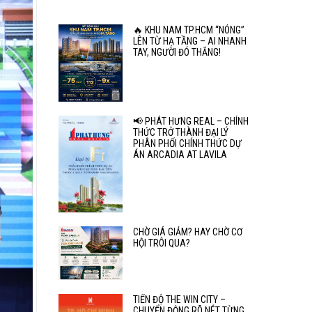
🔥 KHU NAM TP.HCM “NÓNG”
LÊN TỪ HẠ TẦNG – AI NHANH
TAY, NGƯỜI ĐÓ THẮNG!
📢 PHÁT HƯNG REAL – CHÍNH
THỨC TRỞ THÀNH ĐẠI LÝ
PHÂN PHỐI CHÍNH THỨC DỰ
ÁN ARCADIA AT LAVILA
CHỜ GIÁ GIẢM? HAY CHỜ CƠ
HỘI TRÔI QUA?
TIẾN ĐỘ THE WIN CITY –
CHUYỂN ĐỘNG RÕ NÉT TỪNG