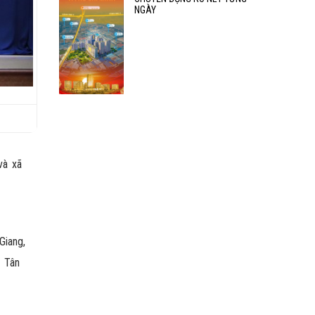
NGÀY
và xã
Giang,
ã Tân