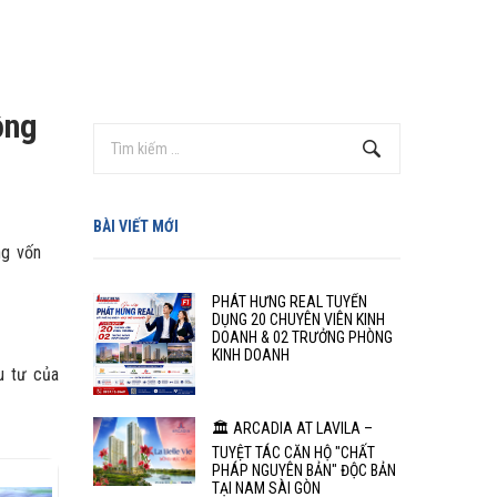
ồng
BÀI VIẾT MỚI
ng vốn
PHÁT HƯNG REAL TUYỂN
DỤNG 20 CHUYÊN VIÊN KINH
DOANH & 02 TRƯỞNG PHÒNG
KINH DOANH
u tư của
🏛️ ARCADIA AT LAVILA –
TUYỆT TÁC CĂN HỘ "CHẤT
PHÁP NGUYÊN BẢN" ĐỘC BẢN
TẠI NAM SÀI GÒN