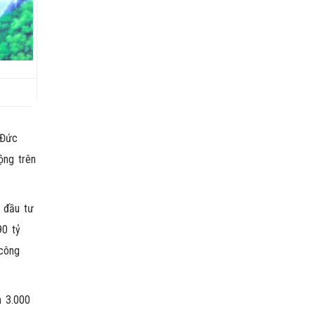
 Đức
ộng trên
n đầu tư
90 tỷ
 công
n 3.000