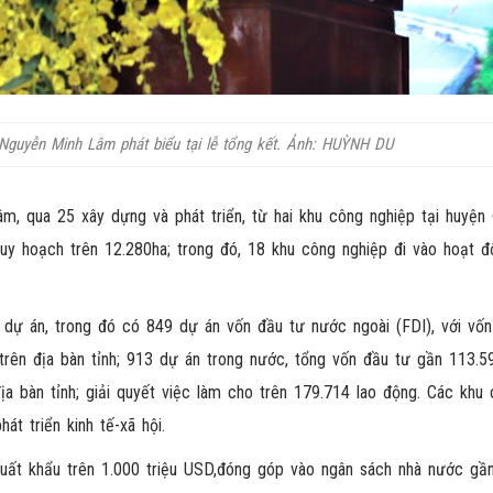
Nguyễn Minh Lâm phát biểu tại lễ tổng kết. Ảnh: HUỲNH DU
, qua 25 xây dựng và phát triển, từ hai khu công nghiệp tại huyện
quy hoạch trên 12.280ha; trong đó, 18 khu công nghiệp đi vào hoạt đ
 dự án, trong đó có 849 dự án vốn đầu tư nước ngoài (FDI), với vố
trên địa bàn tỉnh; 913 dự án trong nước, tổng vốn đầu tư gần 113.5
a bàn tỉnh; giải quyết việc làm cho trên 179.714 lao động. Các khu
át triển kinh tế-xã hội.
 xuất khẩu trên 1.000 triệu USD,đóng góp vào ngân sách nhà nước gầ