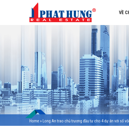
VỀ C
Home
»
Long An trao chủ trương đầu tư cho 4 dự án với số vố