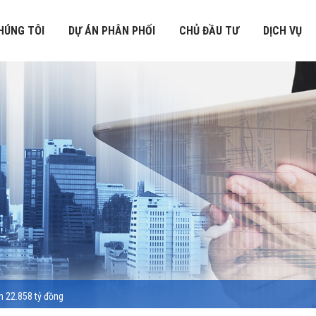
HÚNG TÔI
DỰ ÁN PHÂN PHỐI
CHỦ ĐẦU TƯ
DỊCH VỤ
n 22.858 tỷ đồng