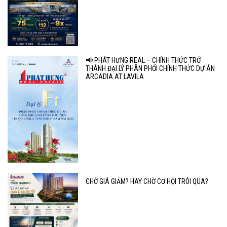
📢 PHÁT HƯNG REAL – CHÍNH THỨC TRỞ
THÀNH ĐẠI LÝ PHÂN PHỐI CHÍNH THỨC DỰ ÁN
ARCADIA AT LAVILA
CHỜ GIÁ GIẢM? HAY CHỜ CƠ HỘI TRÔI QUA?