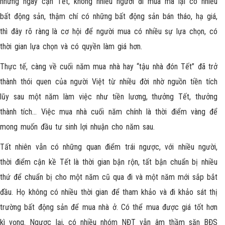
những ngày cận Tết, không nhiều người đi mua mà lại có nhiều
bất động sản, thậm chí có những bất động sản bán tháo, hạ giá,
thì đây rõ ràng là cơ hội để người mua có nhiều sự lựa chọn, có
thời gian lựa chọn và có quyền làm giá hơn.
Thực tế, càng về cuối năm mua nhà hay “tậu nhà đón Tết” đã trở
thành thói quen của người Việt từ nhiều đời nhờ nguồn tiền tích
lũy sau một năm làm việc như tiền lương, thưởng Tết, thưởng
thành tích… Việc mua nhà cuối năm chính là thời điểm vàng để
mong muốn đầu tư sinh lợi nhuận cho năm sau.
Tất nhiên vẫn có những quan điểm trái ngược, với nhiều người,
thời điểm cận kề Tết là thời gian bận rộn, tất bận chuẩn bị nhiều
thứ để chuẩn bị cho một năm cũ qua đi và một năm mới sắp bắt
đầu. Họ không có nhiều thời gian để tham khảo và đi khảo sát thị
trường bất động sản để mua nhà ở. Có thể mua được giá tốt hơn
kì vọng. Ngược lại, có nhiều nhóm NĐT vẫn âm thầm săn BĐS