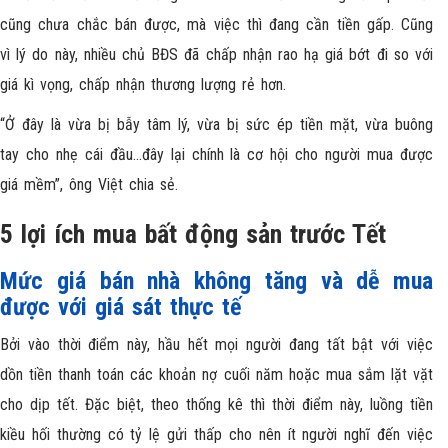
cũng chưa chắc bán được, mà việc thì đang cần tiền gấp. Cũng
vì lý do này, nhiều chủ BĐS đã chấp nhận rao hạ giá bớt đi so với
giá kì vọng, chấp nhận thương lượng rẻ hơn.
“Ở đây là vừa bị bẫy tâm lý, vừa bị sức ép tiền mặt, vừa buông
tay cho nhẹ cái đầu…đây lại chính là cơ hội cho người mua được
giá mềm”, ông Việt chia sẻ.
5 lợi ích mua bất động sản trước Tết
Mức giá bán nhà không tăng và dễ mua
được với giá sát thực tế
Bởi vào thời điểm này, hầu hết mọi người đang tất bật với việc
dồn tiền thanh toán các khoản nợ cuối năm hoặc mua sắm lặt vặt
cho dịp tết. Đặc biệt, theo thống kê thì thời điểm này, luồng tiền
kiều hối thường có tỷ lệ gửi thấp cho nên ít người nghĩ đến việc