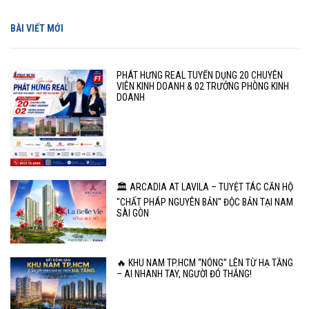
BÀI VIẾT MỚI
PHÁT HƯNG REAL TUYỂN DỤNG 20 CHUYÊN
VIÊN KINH DOANH & 02 TRƯỞNG PHÒNG KINH
DOANH
🏛️ ARCADIA AT LAVILA – TUYỆT TÁC CĂN HỘ
"CHẤT PHÁP NGUYÊN BẢN" ĐỘC BẢN TẠI NAM
SÀI GÒN
🔥 KHU NAM TP.HCM “NÓNG” LÊN TỪ HẠ TẦNG
– AI NHANH TAY, NGƯỜI ĐÓ THẮNG!