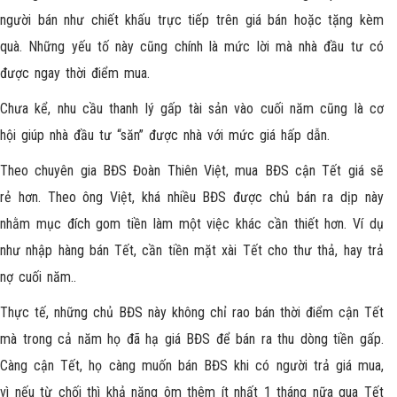
người bán như chiết khấu trực tiếp trên giá bán hoặc tặng kèm
quà. Những yếu tố này cũng chính là mức lời mà nhà đầu tư có
được ngay thời điểm mua.
Chưa kể, nhu cầu thanh lý gấp tài sản vào cuối năm cũng là cơ
hội giúp nhà đầu tư “săn” được nhà với mức giá hấp dẫn.
Theo chuyên gia BĐS Đoàn Thiên Việt, mua BĐS cận Tết giá sẽ
rẻ hơn. Theo ông Việt, khá nhiều BĐS được chủ bán ra dịp này
nhằm mục đích gom tiền làm một việc khác cần thiết hơn. Ví dụ
như nhập hàng bán Tết, cần tiền mặt xài Tết cho thư thả, hay trả
nợ cuối năm..
Thực tế, những chủ BĐS này không chỉ rao bán thời điểm cận Tết
mà trong cả năm họ đã hạ giá BĐS để bán ra thu dòng tiền gấp.
Càng cận Tết, họ càng muốn bán BĐS khi có người trả giá mua,
vì nếu từ chối thì khả năng ôm thêm ít nhất 1 tháng nữa qua Tết