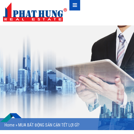
Home
»
MUA BẤT ĐỘNG SẢN CẬN TẾT LỢI GÌ?