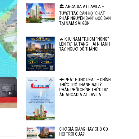
🏛️ ARCADIA AT LAVILA –
TUYỆT TÁC CĂN HỘ "CHẤT
PHÁP NGUYÊN BẢN" ĐỘC BẢN
TẠI NAM SÀI GÒN
🔥 KHU NAM TP.HCM “NÓNG”
LÊN TỪ HẠ TẦNG – AI NHANH
TAY, NGƯỜI ĐÓ THẮNG!
📢 PHÁT HƯNG REAL – CHÍNH
THỨC TRỞ THÀNH ĐẠI LÝ
PHÂN PHỐI CHÍNH THỨC DỰ
ÁN ARCADIA AT LAVILA
CHỜ GIÁ GIẢM? HAY CHỜ CƠ
HỘI TRÔI QUA?