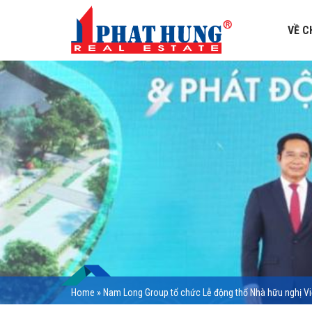
VỀ C
Home
»
Nam Long Group tổ chức Lễ động thổ Nhà hữu nghị Vi