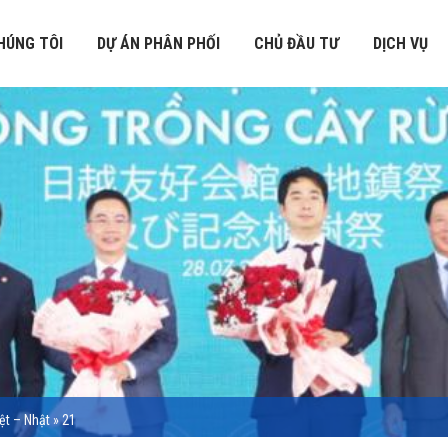
HÚNG TÔI
DỰ ÁN PHÂN PHỐI
CHỦ ĐẦU TƯ
DỊCH VỤ
ệt – Nhật
»
21