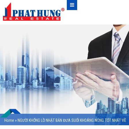
Home
»
NGƯỜI KHỔNG LỒ NHẬT BẢN ĐƯA SUỐI KHOÁNG NÓNG TỐT NHẤT VỀ