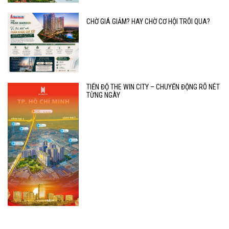
CHỜ GIÁ GIẢM? HAY CHỜ CƠ HỘI TRÔI QUA?
TIẾN ĐỘ THE WIN CITY – CHUYỂN ĐỘNG RÕ NÉT
TỪNG NGÀY