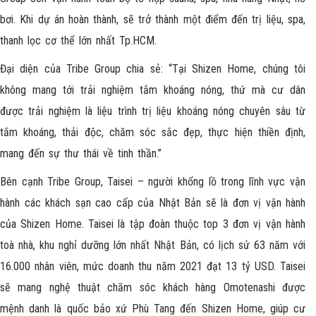
bơi. Khi dự án hoàn thành, sẽ trở thành một điểm đến trị liệu, spa,
thanh lọc cơ thể lớn nhất Tp.HCM.
Đại diện của Tribe Group chia sẻ: “Tại Shizen Home, chúng tôi
không mang tới trải nghiệm tắm khoáng nóng, thứ mà cư dân
được trải nghiệm là liệu trình trị liệu khoáng nóng chuyên sâu từ
tắm khoáng, thải độc, chăm sóc sắc đẹp, thực hiện thiền định,
mang đến sự thư thái về tinh thần.”
Bên cạnh Tribe Group, Taisei – người khổng lồ trong lĩnh vực vận
hành các khách sạn cao cấp của Nhật Bản sẽ là đơn vị vận hành
của
Shizen Home
. Taisei là tập đoàn thuộc top 3 đơn vị vận hành
toà nhà, khu nghỉ dưỡng lớn nhất Nhật Bản, có lịch sử 63 năm với
16.000 nhân viên, mức doanh thu năm 2021 đạt 13 tỷ USD. Taisei
sẽ mang nghệ thuật chăm sóc khách hàng Omotenashi được
mệnh danh là quốc bảo xứ Phù Tang đến Shizen Home, giúp cư