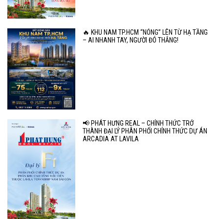
🔥 KHU NAM TP.HCM “NÓNG” LÊN TỪ HẠ TẦNG
– AI NHANH TAY, NGƯỜI ĐÓ THẮNG!
📢 PHÁT HƯNG REAL – CHÍNH THỨC TRỞ
THÀNH ĐẠI LÝ PHÂN PHỐI CHÍNH THỨC DỰ ÁN
ARCADIA AT LAVILA