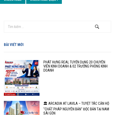
BÀI VIẾT MỚI
PHÁT HƯNG REAL TUYỂN DỤNG 20 CHUYÊN
VIÊN KINH DOANH & 02 TRƯỞNG PHÒNG KINH
DOANH
🏛️ ARCADIA AT LAVILA – TUYỆT TÁC CĂN HỘ
"CHẤT PHÁP NGUYÊN BẢN" ĐỘC BẢN TẠI NAM
SÀI GÒN