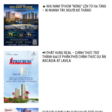
🔥 KHU NAM TP.HCM “NÓNG” LÊN TỪ HẠ TẦNG
– AI NHANH TAY, NGƯỜI ĐÓ THẮNG!
📢 PHÁT HƯNG REAL – CHÍNH THỨC TRỞ
THÀNH ĐẠI LÝ PHÂN PHỐI CHÍNH THỨC DỰ ÁN
ARCADIA AT LAVILA