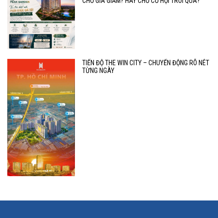
CHỜ GIÁ GIẢM? HAY CHỜ CƠ HỘI TRÔI QUA?
TIẾN ĐỘ THE WIN CITY – CHUYỂN ĐỘNG RÕ NÉT
TỪNG NGÀY