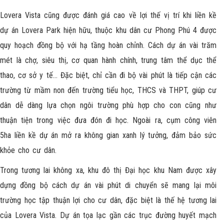
Lovera Vista cũng được đánh giá cao về lợi thế vị trí khi liền kề
dự án Lovera Park hiện hữu, thuộc khu dân cư Phong Phú 4 được
quy hoạch đồng bộ với hạ tầng hoàn chỉnh. Cách dự án vài trăm
mét là chợ, siêu thị, cơ quan hành chính, trung tâm thể dục thể
thao, cơ sở y tế… Đặc biệt, chỉ cần đi bộ vài phút là tiếp cận các
trường từ mầm non đến trường tiểu học, THCS và THPT, giúp cư
dân dễ dàng lựa chọn ngôi trường phù hợp cho con cũng như
thuận tiện trong việc đưa đón đi học. Ngoài ra, cụm công viên
5ha liền kề dự án mở ra không gian xanh lý tưởng, đảm bảo sức
khỏe cho cư dân.
Trong tương lai không xa, khu đô thị Đại học khu Nam được xây
dựng đồng bộ cách dự án vài phút di chuyển sẽ mang lại môi
trường học tập thuận lợi cho cư dân, đặc biệt là thế hệ tương lai
của Lovera Vista. Dự án tọa lạc gần các trục đường huyết mạch