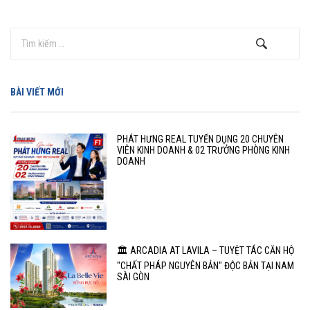
BÀI VIẾT MỚI
PHÁT HƯNG REAL TUYỂN DỤNG 20 CHUYÊN
VIÊN KINH DOANH & 02 TRƯỞNG PHÒNG KINH
DOANH
🏛️ ARCADIA AT LAVILA – TUYỆT TÁC CĂN HỘ
"CHẤT PHÁP NGUYÊN BẢN" ĐỘC BẢN TẠI NAM
SÀI GÒN