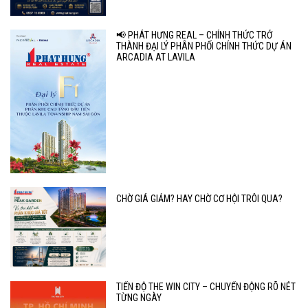
📢 PHÁT HƯNG REAL – CHÍNH THỨC TRỞ
THÀNH ĐẠI LÝ PHÂN PHỐI CHÍNH THỨC DỰ ÁN
ARCADIA AT LAVILA
CHỜ GIÁ GIẢM? HAY CHỜ CƠ HỘI TRÔI QUA?
TIẾN ĐỘ THE WIN CITY – CHUYỂN ĐỘNG RÕ NÉT
TỪNG NGÀY