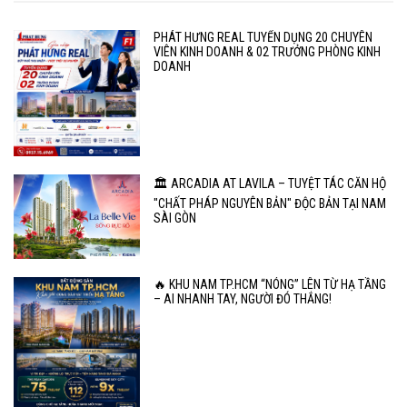
PHÁT HƯNG REAL TUYỂN DỤNG 20 CHUYÊN
VIÊN KINH DOANH & 02 TRƯỞNG PHÒNG KINH
DOANH
🏛️ ARCADIA AT LAVILA – TUYỆT TÁC CĂN HỘ
"CHẤT PHÁP NGUYÊN BẢN" ĐỘC BẢN TẠI NAM
SÀI GÒN
🔥 KHU NAM TP.HCM “NÓNG” LÊN TỪ HẠ TẦNG
– AI NHANH TAY, NGƯỜI ĐÓ THẮNG!