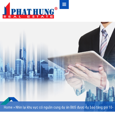
Home
»
Nhìn lại khu vực có nguồn cung dự án BĐS được dự báo tăng giá 10-