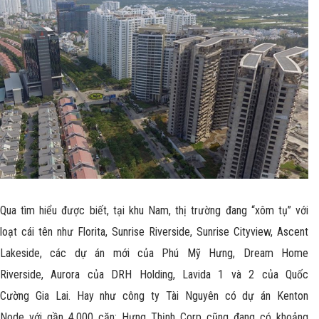
Qua tìm hiểu được biết, tại khu Nam, thị trường đang “xôm tụ” với
loạt cái tên như Florita, Sunrise Riverside, Sunrise Cityview, Ascent
Lakeside, các dự án mới của Phú Mỹ Hưng, Dream Home
Riverside, Aurora của DRH Holding, Lavida 1 và 2 của Quốc
Cường Gia Lai. Hay như công ty Tài Nguyên có dự án Kenton
Node với gần 4.000 căn; Hưng Thịnh Corp cũng đang có khoảng