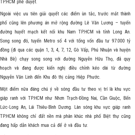
TP.HCM phê duyệt.
Ngoài việc ưu tiên giải quyết các điểm ùn tắc, trước mắt thành
phố cũng lên phương án mở rộng đường Lê Văn Lương – tuyến
đường huyết mạch kết nối khu Nam TP.HCM và tỉnh Long An.
Song song đó, tuyến Metro số 4 với tổng vốn đầu tư 97.000 tỷ
đồng (đi qua các quận 1, 3, 4, 7, 12, Gò Vấp, Phú Nhuận và huyện
Nhà Bè) chạy song song với đường Nguyễn Hữu Thọ, đã quy
hoạch và đang được kiến nghị điều chỉnh kéo dài từ đường
Nguyễn Văn Linh đến Khu đô thị cảng Hiệp Phước.
Một điểm nữa đáng chú ý về sóng đầu tư theo vị trí là khu vực
giáp ranh với TP.HCM như Nhơn Trạch-Đồng Nai, Cần Giuộc, Bến
Lức-Long An, Lái Thiêu-Bình Dương. Làn sóng khu vực giáp ranh
TP.HCM không chỉ đất nền mà phân khúc nhà phố Biệt thự cũng
đang hấp dẫn khách mua cả để ở và đầu tư.