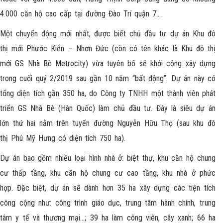
4.000 căn hộ cao cấp tại đường Đào Trí quận 7…
Một chuyển động mới nhất, được biết chủ đầu tư dự án Khu đô
thị mới Phước Kiển – Nhơn Đức (còn có tên khác là Khu đô thị
mới GS Nhà Bè Metrocity) vừa tuyên bố sẽ khởi công xây dựng
trong cuối quý 2/2019 sau gần 10 năm “bất động”. Dự án này có
tổng diện tích gần 350 ha, do Công ty TNHH một thành viên phát
triển GS Nhà Bè (Hàn Quốc) làm chủ đầu tư. Đây là siêu dự án
lớn thứ hai nằm trên tuyến đường Nguyễn Hữu Thọ (sau khu đô
thị Phú Mỹ Hưng có diện tích 750 ha).
Dự án bao gồm nhiều loại hình nhà ở: biệt thự, khu căn hộ chung
cư thấp tầng, khu căn hộ chung cư cao tầng, khu nhà ở phức
hợp. Đặc biệt, dự án sẽ dành hơn 35 ha xây dựng các tiện tích
công cộng như: công trình giáo dục, trung tâm hành chính, trung
tâm y tế và thương mại…; 39 ha làm công viên, cây xanh; 66 ha