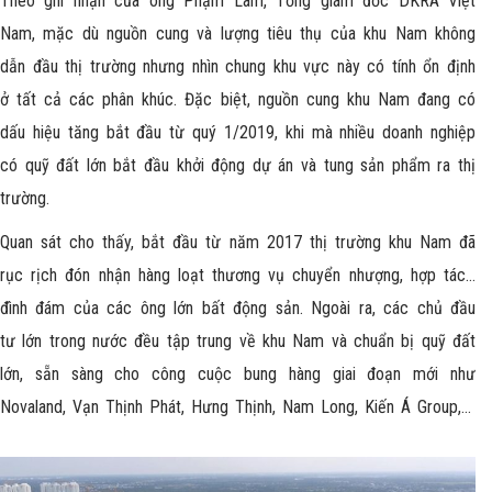
Theo ghi nhận của ông Phạm Lâm, Tổng giám đốc DKRA Việt
Nam, mặc dù nguồn cung và lượng tiêu thụ của khu Nam không
dẫn đầu thị trường nhưng nhìn chung khu vực này có tính ổn định
ở tất cả các phân khúc. Đặc biệt, nguồn cung khu Nam đang có
dấu hiệu tăng bắt đầu từ quý 1/2019, khi mà nhiều doanh nghiệp
có quỹ đất lớn bắt đầu khởi động dự án và tung sản phẩm ra thị
trường.
Quan sát cho thấy, bắt đầu từ năm 2017 thị trường khu Nam đã
rục rịch đón nhận hàng loạt thương vụ chuyển nhượng, hợp tác…
đình đám của các ông lớn bất động sản. Ngoài ra, các chủ đầu
tư lớn trong nước đều tập trung về khu Nam và chuẩn bị quỹ đất
lớn, sẵn sàng cho công cuộc bung hàng giai đoạn mới như
Novaland, Vạn Thịnh Phát, Hưng Thịnh, Nam Long, Kiến Á Group,…