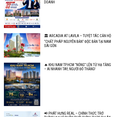
DOANH
🏛️ ARCADIA AT LAVILA – TUYỆT TÁC CĂN HỘ
"CHẤT PHÁP NGUYÊN BẢN" ĐỘC BẢN TẠI NAM
SÀI GÒN
🔥 KHU NAM TP.HCM “NÓNG” LÊN TỪ HẠ TẦNG
– AI NHANH TAY, NGƯỜI ĐÓ THẮNG!
📢 PHÁT HƯNG REAL – CHÍNH THỨC TRỞ