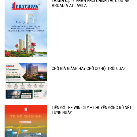
THÀNH ĐẠI LÝ PHÂN PHỐI CHÍNH THỨC DỰ ÁN
ARCADIA AT LAVILA
CHỜ GIÁ GIẢM? HAY CHỜ CƠ HỘI TRÔI QUA?
TIẾN ĐỘ THE WIN CITY – CHUYỂN ĐỘNG RÕ NÉT
TỪNG NGÀY