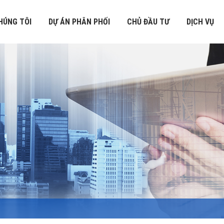
HÚNG TÔI
DỰ ÁN PHÂN PHỐI
CHỦ ĐẦU TƯ
DỊCH VỤ