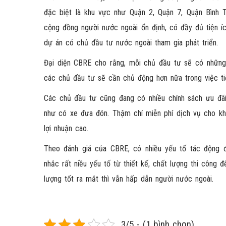
đặc biệt là khu vực như Quận 2, Quận 7, Quận Bình T
cộng đồng người nước ngoài ổn định, có đầy đủ tiện í
dự án có chủ đầu tư nước ngoài tham gia phát triển.
Đại diện CBRE cho rằng, mỗi chủ đầu tư sẽ có những c
các chủ đầu tư sẽ cần chủ động hơn nữa trong việc t
Các chủ đầu tư cũng đang có nhiều chính sách ưu đãi
như có xe đưa đón. Thậm chí miễn phí dịch vụ cho kh
lợi nhuận cao.
Theo đánh giá của CBRE, có nhiều yếu tố tác động đ
nhắc rất niều yếu tố từ thiết kế, chất lượng thi công 
lượng tốt ra mắt thì vẫn hấp dẫn người nước ngoài.
3/5 - (1 bình chọn)