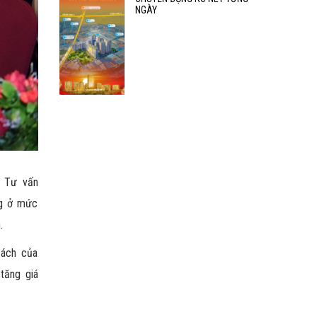
NGÀY
– Tư vấn
ng ở mức
.
sách của
tăng giá