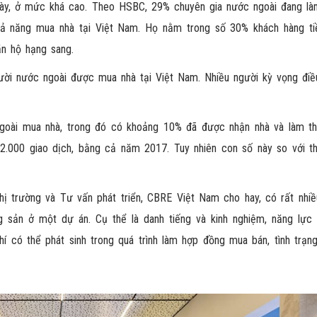
ày, ở mức khá cao. Theo HSBC, 29% chuyên gia nước ngoài đang là
hả năng mua nhà tại Việt Nam. Họ nằm trong số 30% khách hàng t
n hộ hạng sang.
ười nước ngoài được mua nhà tại Việt Nam. Nhiều người kỳ vọng điề
goài mua nhà, trong đó có khoảng 10% đã được nhận nhà và làm th
.000 giao dịch, bằng cả năm 2017. Tuy nhiên con số này so với th
 trường và Tư vấn phát triển, CBRE Việt Nam cho hay, có rất nhiề
 sản ở một dự án. Cụ thể là danh tiếng và kinh nghiệm, năng lực
hí có thể phát sinh trong quá trình làm hợp đồng mua bán, tình trạn