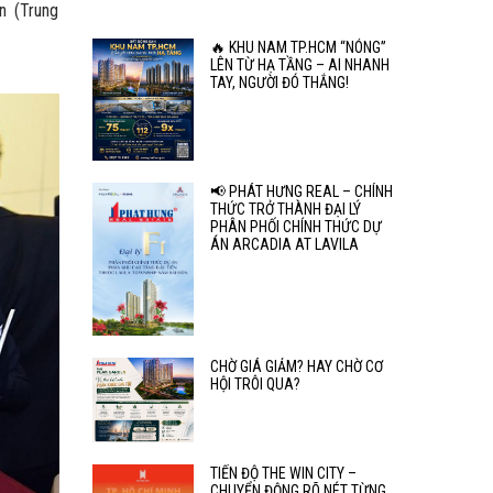
n (Trung
🔥 KHU NAM TP.HCM “NÓNG”
LÊN TỪ HẠ TẦNG – AI NHANH
TAY, NGƯỜI ĐÓ THẮNG!
📢 PHÁT HƯNG REAL – CHÍNH
THỨC TRỞ THÀNH ĐẠI LÝ
PHÂN PHỐI CHÍNH THỨC DỰ
ÁN ARCADIA AT LAVILA
CHỜ GIÁ GIẢM? HAY CHỜ CƠ
HỘI TRÔI QUA?
TIẾN ĐỘ THE WIN CITY –
CHUYỂN ĐỘNG RÕ NÉT TỪNG