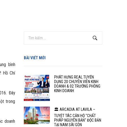
BÀI VIẾT MỚI
ung bình
. Hồ Chí
PHÁT HƯNG REAL TUYỂN
DỤNG 20 CHUYÊN VIÊN KINH
DOANH & 02 TRƯỞNG PHÒNG
KINH DOANH
016. Đây
ột trong
🏛️ ARCADIA AT LAVILA –
TUYỆT TÁC CĂN HỘ "CHẤT
PHÁP NGUYÊN BẢN" ĐỘC BẢN
ác doanh
TẠI NAM SÀI GÒN