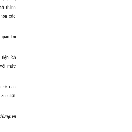
nh thành
chọn các
gian tới
tiện ích
 với mức
a sẽ cân
ự án chất
tHung.vn