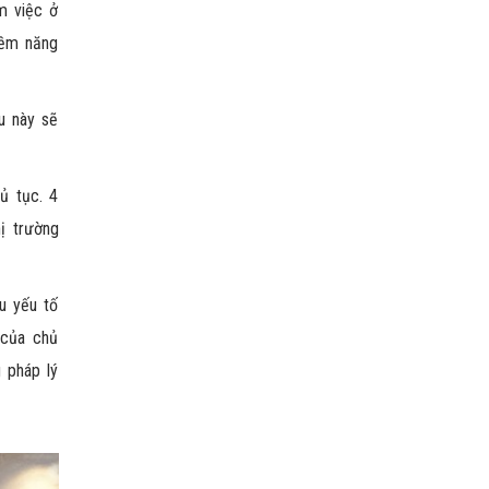
m việc ở
iềm năng
u này sẽ
ủ tục. 4
ị trường
u yếu tố
 của chủ
g pháp lý