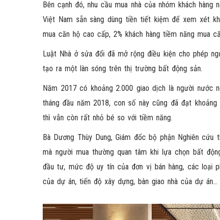
Bên cạnh đó, nhu cầu mua nhà của nhóm khách hàng n
Việt Nam sẵn sàng dùng tiền tiết kiệm để xem xét k
mua căn hộ cao cấp, 2% khách hàng tiềm năng mua că
Luật Nhà ở sửa đổi đã mở rộng điều kiện cho phép ng
tạo ra một làn sóng trên thị trường bất động sản.
Năm 2017 có khoảng 2.000 giao dịch là người nước n
tháng đầu năm 2018, con số này cũng đã đạt khoảng 2
thì vẫn còn rất nhỏ bé so với tiềm năng.
Bà Dương Thùy Dung, Giám đốc bộ phận Nghiên cứu thị
mà người mua thường quan tâm khi lựa chọn bất động
đầu tư, mức độ uy tín của đơn vị bán hàng, các loại p
của dự án, tiến độ xây dựng, bàn giao nhà của dự án…