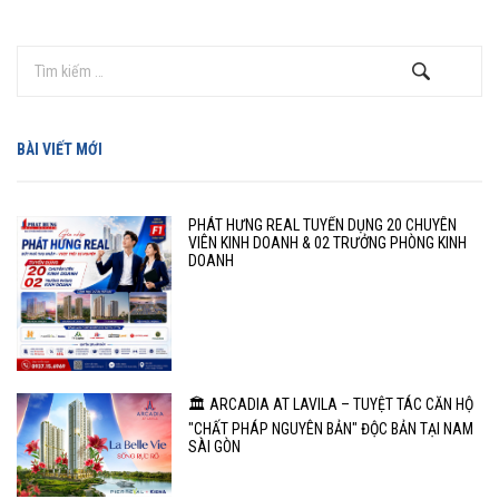
BÀI VIẾT MỚI
PHÁT HƯNG REAL TUYỂN DỤNG 20 CHUYÊN
VIÊN KINH DOANH & 02 TRƯỞNG PHÒNG KINH
DOANH
🏛️ ARCADIA AT LAVILA – TUYỆT TÁC CĂN HỘ
"CHẤT PHÁP NGUYÊN BẢN" ĐỘC BẢN TẠI NAM
SÀI GÒN