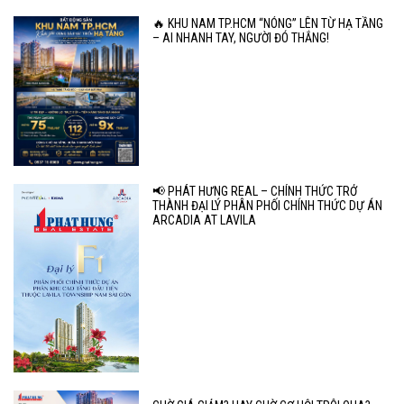
🔥 KHU NAM TP.HCM “NÓNG” LÊN TỪ HẠ TẦNG
– AI NHANH TAY, NGƯỜI ĐÓ THẮNG!
📢 PHÁT HƯNG REAL – CHÍNH THỨC TRỞ
THÀNH ĐẠI LÝ PHÂN PHỐI CHÍNH THỨC DỰ ÁN
ARCADIA AT LAVILA