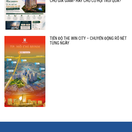
CHỜ GIÁ GIẢM? HAY CHỜ CƠ HỘI TRÔI QUA?
TIẾN ĐỘ THE WIN CITY – CHUYỂN ĐỘNG RÕ NÉT
TỪNG NGÀY