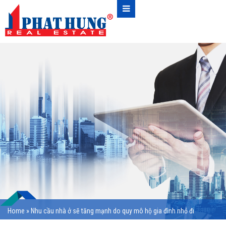
Home
»
Nhu cầu nhà ở sẽ tăng mạnh do quy mô hộ gia đình nhỏ đi