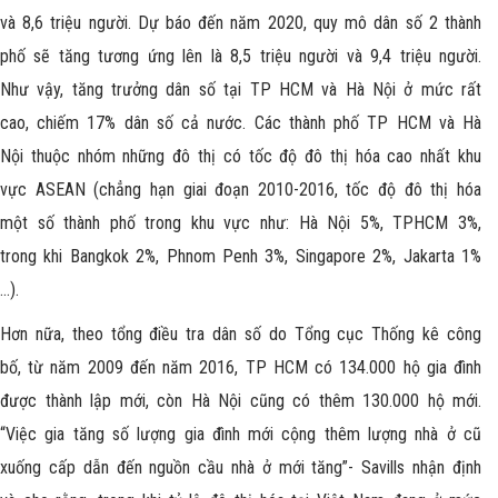
và 8,6 triệu người. Dự báo đến năm 2020, quy mô dân số 2 thành
phố sẽ tăng tương ứng lên là 8,5 triệu người và 9,4 triệu người.
Như vậy, tăng trưởng dân số tại TP HCM và Hà Nội ở mức rất
cao, chiếm 17% dân số cả nước. Các thành phố TP HCM và Hà
Nội thuộc nhóm những đô thị có tốc độ đô thị hóa cao nhất khu
vực ASEAN (chẳng hạn giai đoạn 2010-2016, tốc độ đô thị hóa
một số thành phố trong khu vực như: Hà Nội 5%, TPHCM 3%,
trong khi Bangkok 2%, Phnom Penh 3%, Singapore 2%, Jakarta 1%
…).
Hơn nữa, theo tổng điều tra dân số do Tổng cục Thống kê công
bố, từ năm 2009 đến năm 2016, TP HCM có 134.000 hộ gia đình
được thành lập mới, còn Hà Nội cũng có thêm 130.000 hộ mới.
“Việc gia tăng số lượng gia đình mới cộng thêm lượng nhà ở cũ
xuống cấp dẫn đến nguồn cầu nhà ở mới tăng”- Savills nhận định