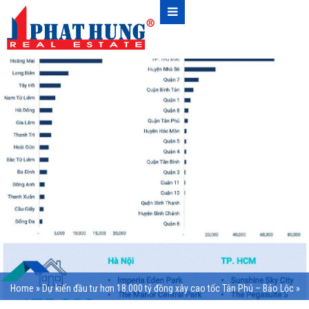
Home
»
Dự kiến đầu tư hơn 18.000 tỷ đồng xây cao tốc Tân Phú – Bảo Lộc
»