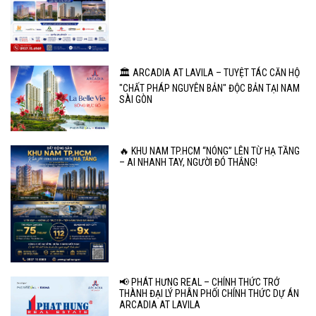
🏛️ ARCADIA AT LAVILA – TUYỆT TÁC CĂN HỘ
"CHẤT PHÁP NGUYÊN BẢN" ĐỘC BẢN TẠI NAM
SÀI GÒN
🔥 KHU NAM TP.HCM “NÓNG” LÊN TỪ HẠ TẦNG
– AI NHANH TAY, NGƯỜI ĐÓ THẮNG!
📢 PHÁT HƯNG REAL – CHÍNH THỨC TRỞ
THÀNH ĐẠI LÝ PHÂN PHỐI CHÍNH THỨC DỰ ÁN
ARCADIA AT LAVILA