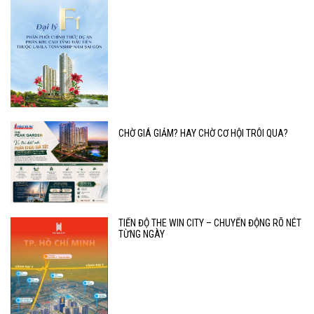
CHỜ GIÁ GIẢM? HAY CHỜ CƠ HỘI TRÔI QUA?
TIẾN ĐỘ THE WIN CITY – CHUYỂN ĐỘNG RÕ NÉT
TỪNG NGÀY