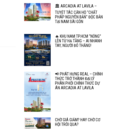
🏛️ ARCADIA AT LAVILA –
TUYỆT TÁC CĂN HỘ "CHẤT
PHÁP NGUYÊN BẢN" ĐỘC BẢN
TẠI NAM SÀI GÒN
🔥 KHU NAM TP.HCM “NÓNG”
LÊN TỪ HẠ TẦNG – AI NHANH
TAY, NGƯỜI ĐÓ THẮNG!
📢 PHÁT HƯNG REAL – CHÍNH
THỨC TRỞ THÀNH ĐẠI LÝ
PHÂN PHỐI CHÍNH THỨC DỰ
ÁN ARCADIA AT LAVILA
CHỜ GIÁ GIẢM? HAY CHỜ CƠ
HỘI TRÔI QUA?