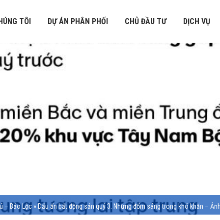
HÚNG TÔI
DỰ ÁN PHÂN PHỐI
CHỦ ĐẦU TƯ
DỊCH VỤ
hú – Bảo Lộc
»
Dấu ấn bất động sản quý 3: Những đốm sáng trong khó khăn – Ảnh