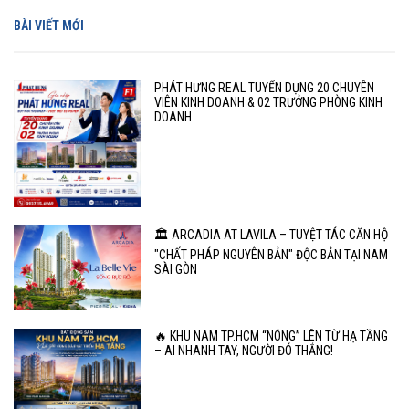
BÀI VIẾT MỚI
PHÁT HƯNG REAL TUYỂN DỤNG 20 CHUYÊN
VIÊN KINH DOANH & 02 TRƯỞNG PHÒNG KINH
DOANH
🏛️ ARCADIA AT LAVILA – TUYỆT TÁC CĂN HỘ
"CHẤT PHÁP NGUYÊN BẢN" ĐỘC BẢN TẠI NAM
SÀI GÒN
🔥 KHU NAM TP.HCM “NÓNG” LÊN TỪ HẠ TẦNG
– AI NHANH TAY, NGƯỜI ĐÓ THẮNG!