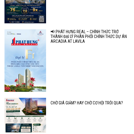
📢 PHÁT HƯNG REAL – CHÍNH THỨC TRỞ
THÀNH ĐẠI LÝ PHÂN PHỐI CHÍNH THỨC DỰ ÁN
ARCADIA AT LAVILA
CHỜ GIÁ GIẢM? HAY CHỜ CƠ HỘI TRÔI QUA?