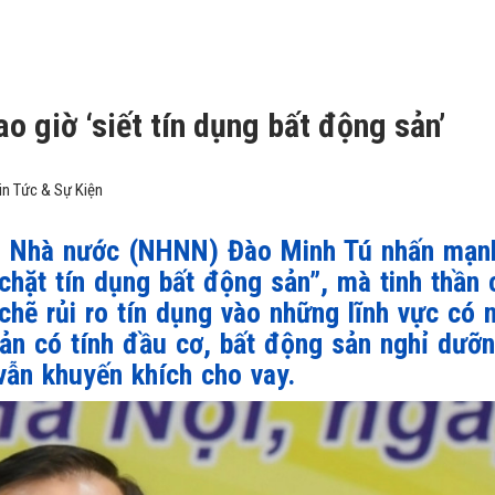
 giờ ‘siết tín dụng bất động sản’
in Tức & Sự Kiện
g Nhà nước (NHNN) Đào Minh Tú nhấn mạn
hặt tín dụng bất động sản”, mà tinh thần 
chẽ rủi ro tín dụng vào những lĩnh vực có 
sản có tính đầu cơ, bất động sản nghỉ dưỡ
vẫn khuyến khích cho vay.