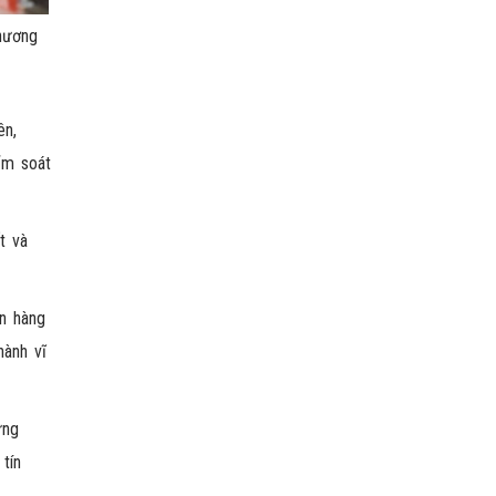
hương
ên,
ểm soát
t và
ân hàng
hành vĩ
ưng
tín