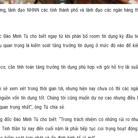
ng, lãnh đạo NHNN các tỉnh thành phố và lãnh đạo các ngân hàng t
 Đào Minh Tú cho biết ngay từ khi phân bổ room tín dụng kỳ đầu ti
u quan trọng là kiểm soát tăng trưởng tín dụng ở mức độ nào để ki
, cần tính toán tăng trưởng tín dụng phù hợp với gói hỗ trợ lãi suấ
sẽ xem xét trong thời gian tới, nhưng hiện nay chưa có thì các ng
n nguồn vốn tín dụng tốt. Chúng tôi cũng muốn dư nợ cao nhưng điều 
uan trọng nhất”, ông Tú chia sẻ.
ống đốc Đào Minh Tú cho biết: “Trong trách nhiệm có những rủi ro nh
. Tinh thần từ nay đến cuối năm là phải tiếp tục coi trọng hoạt động 
o kiểm soát lạm phát và ổn định kinh tế vĩ mô”.