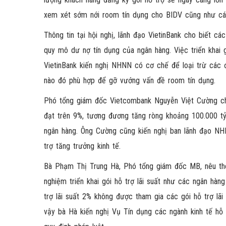
xem xét sớm nới room tín dụng cho BIDV cũng như các n
Thông tin tại hội nghị, lãnh đạo VietinBank cho biết 
quy mô dư nợ tín dụng của ngân hàng. Việc triển khai g
VietinBank kiến nghị NHNN có cơ chế để loại trừ các đ
nào đó phù hợp để gỡ vướng vấn đề room tín dụng.
Phó tổng giám đốc Vietcombank Nguyễn Việt Cường cho
đạt trên 9%, tương đương tăng ròng khoảng 100.000 tỷ
ngân hàng. Ông Cường cũng kiến nghị ban lãnh đạo NHNN
trợ tăng trưởng kinh tế.
Bà Phạm Thị Trung Hà, Phó tổng giám đốc MB, nêu th
nghiệm triển khai gói hỗ trợ lãi suất như các ngân hà
trợ lãi suất 2% không được tham gia các gói hỗ trợ lã
vậy bà Hà kiến nghị Vụ Tín dụng các ngành kinh tế h