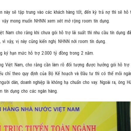
ần này sẽ tập trung vào các khách hàng tốt, đến kỳ trả nợ thì sẽ hỗ t
 do vậy mong muốn NHNN xem xét mở rộng room tín dụng.
ệt Nam cho rằng khi chưa gói hỗ trợ lãi suất thì nhu cầu tín dụng đ
n, vì vậy, vị này cũng kiến nghị NHNN nới room tín dụng.
ăng ký hạn mức hỗ trợ 2.000 tỷ đồng trong 2 năm.
 Việt Nam, cho rằng cần làm rõ đối tượng được hưởng gói hỗ trợ l
ếu chỉ theo quy định của Bộ Kế hoạch và Đầu tư thì có thể mỗi ngâ
người dân, doanh nghiệp là không hạ chuẩn cho vay. Ngoài ra, ông H
 tín dụng cho các ngân hàng.