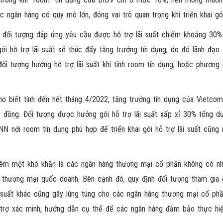
gân hàng có quy mô lớn, đóng vai trò quan trọng khi triển khai gói
các đối tượng đáp ứng yêu cầu được hỗ trợ lãi suất chiếm khoảng 30%
ói hỗ trợ lãi suất sẽ thúc đẩy tăng trưởng tín dụng, do đó lãnh đạo
ối tượng hưởng hỗ trợ lãi suất khi tính room tín dụng, hoặc phương
 biết tính đến hết tháng 4/2022, tăng trưởng tín dụng của Vietco
 đồng. Đối tượng được hưởng gói hỗ trợ lãi suất xấp xỉ 30% tổng d
 nới room tín dụng phù hợp để triển khai gói hỗ trợ lãi suất cũng
êm một khó khăn là các ngân hàng thương mại cổ phần không có nhi
ng thương mại quốc doanh. Bên cạnh đó, quy định đối tượng tham gia 
i suất khác cũng gây lúng túng cho các ngân hàng thương mại cổ phầ
ỗ trợ xác minh, hướng dẫn cụ thể để các ngân hàng đảm bảo thực hi