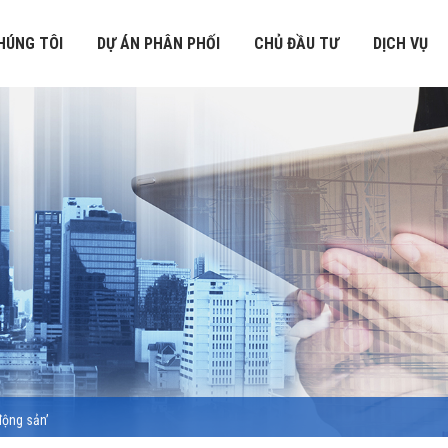
HÚNG TÔI
DỰ ÁN PHÂN PHỐI
CHỦ ĐẦU TƯ
DỊCH VỤ
động sản’