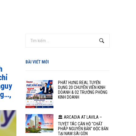
BÀI VIẾT MỚI
h
chỉ
PHÁT HƯNG REAL TUYỂN
nguy
DỤNG 20 CHUYÊN VIÊN KINH
ng…,
DOANH & 02 TRƯỞNG PHÒNG
KINH DOANH
🏛️ ARCADIA AT LAVILA –
TUYỆT TÁC CĂN HỘ "CHẤT
PHÁP NGUYÊN BẢN" ĐỘC BẢN
TẠI NAM SÀI GÒN