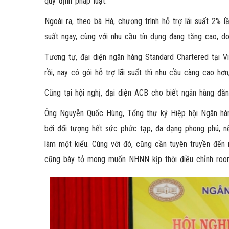
quy định pháp luật.
Ngoài ra, theo bà Hà, chương trình hỗ trợ lãi suất 2% l
suất ngay, cùng với nhu cầu tín dụng đang tăng cao,
Tương tự, đại diện ngân hàng Standard Chartered tại Vi
rồi, nay có gói hỗ trợ lãi suất thì nhu cầu càng cao hơ
Cũng tại hội nghị, đại diện ACB cho biết ngân hàng đ
Ông Nguyễn Quốc Hùng, Tổng thư ký Hiệp hội Ngân hàng
bởi đối tượng hết sức phức tạp, đa dạng phong phú, n
làm một kiểu. Cùng với đó, cũng cần tuyên truyền đến 
cũng bày tỏ mong muốn NHNN kịp thời điều chỉnh room