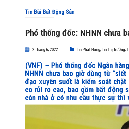
Tin Bài Bất Động Sản
Phó thống đốc: NHNN chưa bao
2 Tháng 6, 2022
Tin Phát Hưng
,
Tin Thị Trường
,
T
(VNF) – Phó thống đốc Ngân hàn
NHNN chưa bao giờ dùng từ “siết c
đạo xuyên suốt là kiểm soát chặt 
cơ rủi ro cao, bao gồm bất động 
còn nhà ở có nhu cầu thực sự thì 