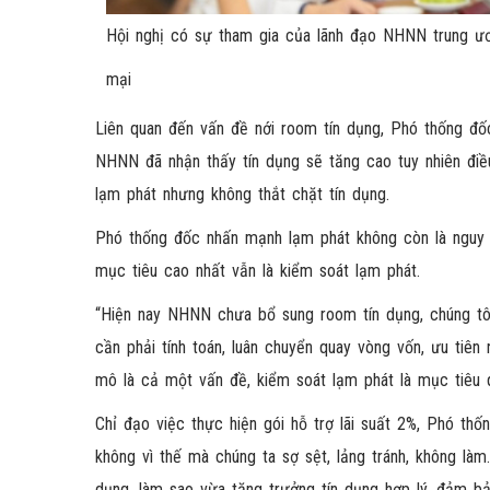
Hội nghị có sự tham gia của lãnh đạo NHNN trung ươ
mại
Liên quan đến vấn đề nới room tín dụng, Phó thống đốc
NHNN đã nhận thấy tín dụng sẽ tăng cao tuy nhiên điề
lạm phát nhưng không thắt chặt tín dụng.
Phó thống đốc nhấn mạnh lạm phát không còn là nguy cơ
mục tiêu cao nhất vẫn là kiểm soát lạm phát.
“Hiện nay NHNN chưa bổ sung room tín dụng, chúng tôi 
cần phải tính toán, luân chuyển quay vòng vốn, ưu tiê
mô là cả một vấn đề, kiểm soát lạm phát là mục tiêu q
Chỉ đạo việc thực hiện gói hỗ trợ lãi suất 2%, Phó th
không vì thế mà chúng ta sợ sệt, lảng tránh, không làm
dụng, làm sao vừa tăng trưởng tín dụng hợp lý, đảm bả