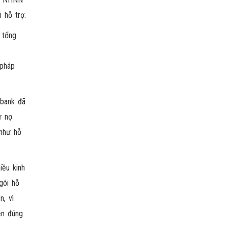
 hỗ trợ.
 tổng
 pháp
mbank đã
ư nợ
 như hỗ
ều kinh
gói hỗ
n, vì
ện đúng