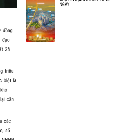
NGÀY
tỷ đồng
h đạo
uất 2%
g triệu
 biệt là
 khó
lại cần
ủa các
m, số
ốn NHNN