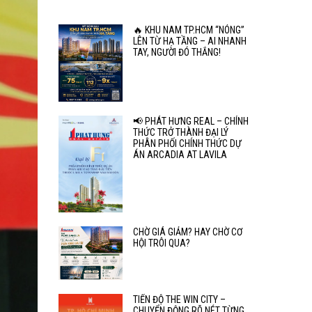
🔥 KHU NAM TP.HCM “NÓNG”
LÊN TỪ HẠ TẦNG – AI NHANH
TAY, NGƯỜI ĐÓ THẮNG!
📢 PHÁT HƯNG REAL – CHÍNH
THỨC TRỞ THÀNH ĐẠI LÝ
PHÂN PHỐI CHÍNH THỨC DỰ
ÁN ARCADIA AT LAVILA
CHỜ GIÁ GIẢM? HAY CHỜ CƠ
HỘI TRÔI QUA?
TIẾN ĐỘ THE WIN CITY –
CHUYỂN ĐỘNG RÕ NÉT TỪNG