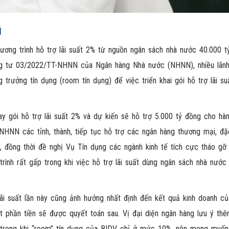
ú
chương trình hỗ trợ lãi suất 2% từ nguồn ngân sách nhà nước 40.000 
ng tư 03/2022/TT-NHNN của Ngân hàng Nhà nước (NHNN), nhiều lãn
ưởng tín dụng (room tín dụng) để việc triển khai gói hỗ trợ lãi s
ay gói hỗ trợ lãi suất 2% và dự kiến sẽ hỗ trợ 5.000 tỷ đồng cho hàn
NHNN các tỉnh, thành, tiếp tục hỗ trợ các ngân hàng thương mại, đặc
g, đồng thời đề nghị Vụ Tín dụng các ngành kinh tế tích cực tháo gỡ
 trình rất gấp trong khi việc hỗ trợ lãi suất dùng ngân sách nhà nước 
lãi suất lần này cũng ảnh hưởng nhất định đến kết quả kinh doanh c
t phần tiền sẽ được quyết toán sau. Vị đại diện ngân hàng lưu ý thê
n trong khi “room” tín dụng của BIDV chỉ ở mức 10%, nên mong mu