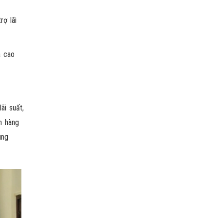
rợ lãi
ã cao
ãi suất,
n hàng
ùng