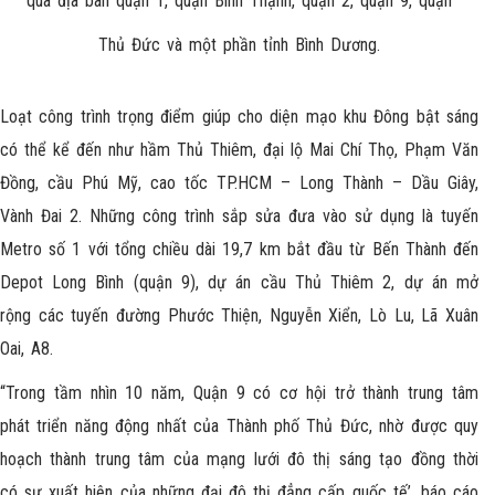
qua địa bàn quận 1, quận Bình Thạnh, quận 2, quận 9, quận
Thủ Đức và một phần tỉnh Bình Dương.
Loạt công trình trọng điểm giúp cho diện mạo khu Đông bật sáng
có thể kể đến như hầm Thủ Thiêm, đại lộ Mai Chí Thọ, Phạm Văn
Đồng, cầu Phú Mỹ, cao tốc TP.HCM – Long Thành – Dầu Giây,
Vành Đai 2. Những công trình sắp sửa đưa vào sử dụng là tuyến
Metro số 1 với tổng chiều dài 19,7 km bắt đầu từ Bến Thành đến
Depot Long Bình (quận 9), dự án cầu Thủ Thiêm 2, dự án mở
rộng các tuyến đường Phước Thiện, Nguyễn Xiển, Lò Lu, Lã Xuân
Oai, A8.
“Trong tầm nhìn 10 năm, Quận 9 có cơ hội trở thành trung tâm
phát triển năng động nhất của
Thành phố Thủ Đức
, nhờ được quy
hoạch thành trung tâm của mạng lưới đô thị sáng tạo đồng thời
có sự xuất hiện của những đại đô thị đẳng cấp quốc tế’, báo cáo