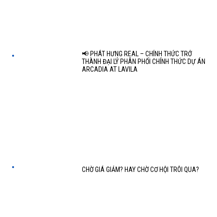
📢 PHÁT HƯNG REAL – CHÍNH THỨC TRỞ
THÀNH ĐẠI LÝ PHÂN PHỐI CHÍNH THỨC DỰ ÁN
ARCADIA AT LAVILA
CHỜ GIÁ GIẢM? HAY CHỜ CƠ HỘI TRÔI QUA?