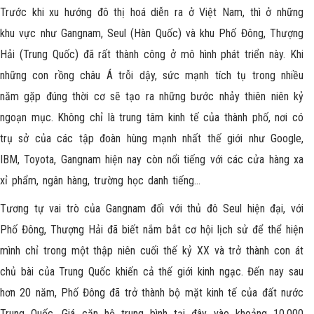
Trước khi xu hướng đô thị hoá diễn ra ở Việt Nam, thì ở những
khu vực như Gangnam, Seul (Hàn Quốc) và khu Phố Đông, Thượng
Hải (Trung Quốc) đã rất thành công ở mô hình phát triển này. Khi
những con rồng châu Á trỗi dậy, sức mạnh tích tụ trong nhiều
năm gặp đúng thời cơ sẽ tạo ra những bước nhảy thiên niên kỷ
ngoạn mục. Không chỉ là trung tâm kinh tế của thành phố, nơi có
trụ sở của các tập đoàn hùng mạnh nhất thế giới như Google,
IBM, Toyota, Gangnam hiện nay còn nổi tiếng với các cửa hàng xa
xỉ phẩm, ngân hàng, trường học danh tiếng…
Tương tự vai trò của Gangnam đối với thủ đô Seul hiện đại, với
Phố Đông, Thượng Hải đã biết nắm bắt cơ hội lịch sử để thể hiện
mình chỉ trong một thập niên cuối thế kỷ XX và trở thành con át
chủ bài của Trung Quốc khiến cả thế giới kinh ngạc. Đến nay sau
hơn 20 năm, Phố Đông đã trở thành bộ mặt kinh tế của đất nước
Trung Quốc. Giá căn hộ trung bình tại đây vào khoảng 10.000