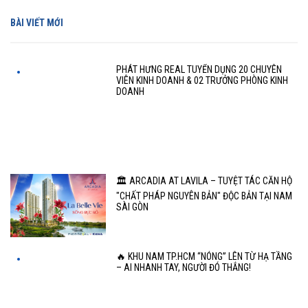
BÀI VIẾT MỚI
PHÁT HƯNG REAL TUYỂN DỤNG 20 CHUYÊN
VIÊN KINH DOANH & 02 TRƯỞNG PHÒNG KINH
DOANH
🏛️ ARCADIA AT LAVILA – TUYỆT TÁC CĂN HỘ
"CHẤT PHÁP NGUYÊN BẢN" ĐỘC BẢN TẠI NAM
SÀI GÒN
🔥 KHU NAM TP.HCM “NÓNG” LÊN TỪ HẠ TẦNG
– AI NHANH TAY, NGƯỜI ĐÓ THẮNG!