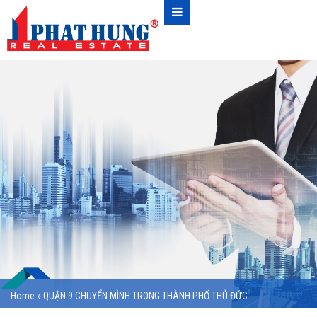
Home
»
QUẬN 9 CHUYỂN MÌNH TRONG THÀNH PHỐ THỦ ĐỨC