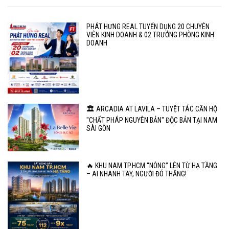
PHÁT HƯNG REAL TUYỂN DỤNG 20 CHUYÊN
VIÊN KINH DOANH & 02 TRƯỞNG PHÒNG KINH
DOANH
🏛️ ARCADIA AT LAVILA – TUYỆT TÁC CĂN HỘ
"CHẤT PHÁP NGUYÊN BẢN" ĐỘC BẢN TẠI NAM
SÀI GÒN
🔥 KHU NAM TP.HCM “NÓNG” LÊN TỪ HẠ TẦNG
– AI NHANH TAY, NGƯỜI ĐÓ THẮNG!