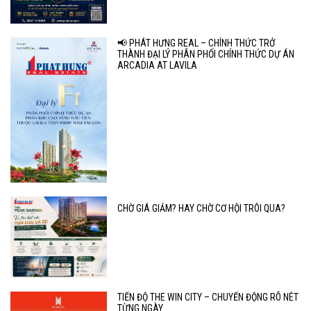
📢 PHÁT HƯNG REAL – CHÍNH THỨC TRỞ
THÀNH ĐẠI LÝ PHÂN PHỐI CHÍNH THỨC DỰ ÁN
ARCADIA AT LAVILA
CHỜ GIÁ GIẢM? HAY CHỜ CƠ HỘI TRÔI QUA?
TIẾN ĐỘ THE WIN CITY – CHUYỂN ĐỘNG RÕ NÉT
TỪNG NGÀY