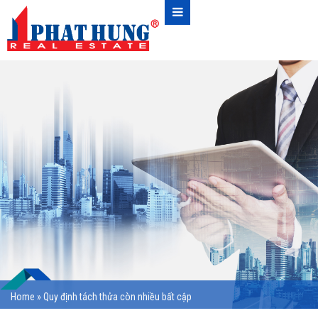
Home
»
Quy định tách thửa còn nhiều bất cập