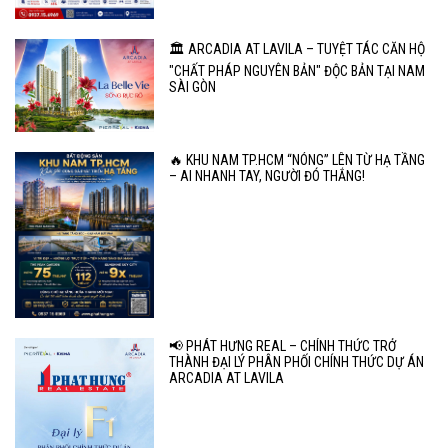
🏛️ ARCADIA AT LAVILA – TUYỆT TÁC CĂN HỘ
"CHẤT PHÁP NGUYÊN BẢN" ĐỘC BẢN TẠI NAM
SÀI GÒN
🔥 KHU NAM TP.HCM “NÓNG” LÊN TỪ HẠ TẦNG
– AI NHANH TAY, NGƯỜI ĐÓ THẮNG!
📢 PHÁT HƯNG REAL – CHÍNH THỨC TRỞ
THÀNH ĐẠI LÝ PHÂN PHỐI CHÍNH THỨC DỰ ÁN
ARCADIA AT LAVILA