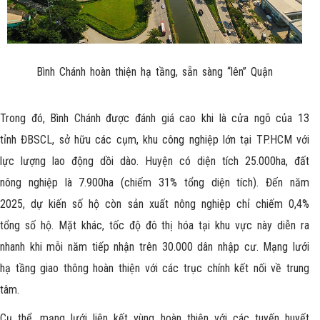
Bình Chánh hoàn thiện hạ tầng, sẵn sàng “lên” Quận
Trong đó, Bình Chánh được đánh giá cao khi là cửa ngõ của 13
tỉnh ĐBSCL, sở hữu các cụm, khu công nghiệp lớn tại TP.HCM với
lực lượng lao động dồi dào. Huyện có diện tích 25.000ha, đất
nông nghiệp là 7.900ha (chiếm 31% tổng diện tích). Đến năm
2025, dự kiến số hộ còn sản xuất nông nghiệp chỉ chiếm 0,4%
tổng số hộ. Mặt khác, tốc độ đô thị hóa tại khu vực này diễn ra
nhanh khi mỗi năm tiếp nhận trên 30.000 dân nhập cư. Mạng lưới
hạ tầng giao thông hoàn thiện với các trục chính kết nối về trung
tâm.
Cụ thể, mạng lưới liên kết vùng hoàn thiện với các tuyến huyết