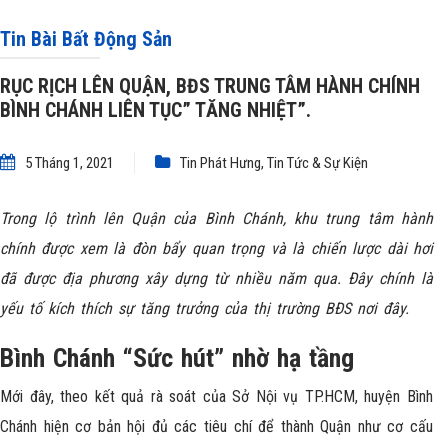
TỤC” TĂNG NHIỆT”.
Tin Bài Bất Động Sản
RỤC RỊCH LÊN QUẬN, BĐS TRUNG TÂM HÀNH CHÍNH
BÌNH CHÁNH LIÊN TỤC” TĂNG NHIỆT”.
5 Tháng 1, 2021
Tin Phát Hưng
,
Tin Tức & Sự Kiện
Trong lộ trình lên Quận của
Bình Chánh
, khu trung tâm hành
chính được xem là đòn bẩy quan trọng và là chiến lược dài hơi
đã được địa phương xây dựng từ nhiều năm qua. Đây chính là
yếu tố kích thích sự tăng trưởng của thị trường BĐS nơi đây.
Bình Chánh “Sức hút” nhờ hạ tầng
Mới đây, theo kết quả rà soát của Sở Nội vụ TP.HCM, huyện Bình
Chánh hiện cơ bản hội đủ các tiêu chí để thành Quận như cơ cấu