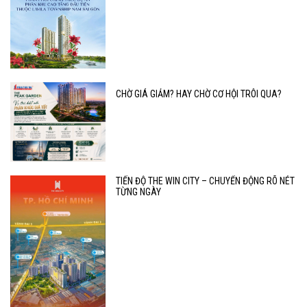
CHỜ GIÁ GIẢM? HAY CHỜ CƠ HỘI TRÔI QUA?
TIẾN ĐỘ THE WIN CITY – CHUYỂN ĐỘNG RÕ NÉT
TỪNG NGÀY