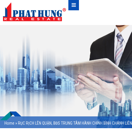
Home
»
RỤC RỊCH LÊN QUẬN, BĐS TRUNG TÂM HÀNH CHÍNH BÌNH CHÁNH LIÊN