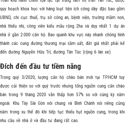
Toàn khu hành chính tọa lạc tại trung tâm thị trấn Tân Túc, được
quy hoạch khoa học với hàng loạt tiện ích công dày đặc bao gồm
UBND, chi cục thuế, trụ sở công an, bệnh viện, trường mầm non,
nhà thiếu nhi, công viên kiểu mẫu rộng 2ha và duy nhất 1 dự án
nhà ở gần 2.000 căn hộ. Bao quanh khu vực này nhanh chóng hình
thành các cung đường thương mại sầm uất, đắt giá nhất phải kể
đến đường Nguyễn Hữu Trí, đường Tân Túc (rộng 6 làn xe).
Đích đến đầu tư tiềm năng
Trong quý 3/2020, lượng căn hộ chào bán mới tại TP.HCM tuy
được cải thiện so với quý trước nhưng tổng nguồn cung căn chào
bán trong 9 tháng 2020 vẫn thấp hơn 57% so với cùng kỳ năm
ngoái. Khu Tây Sài Gòn nói chung và Bình Chánh nói riêng cũng
nằm trong xu thế đó khi tiếp tục thiếu hụt nguồn cung, trong khi
nhu cầu về nhà ở và đầu tư đang rất cao.