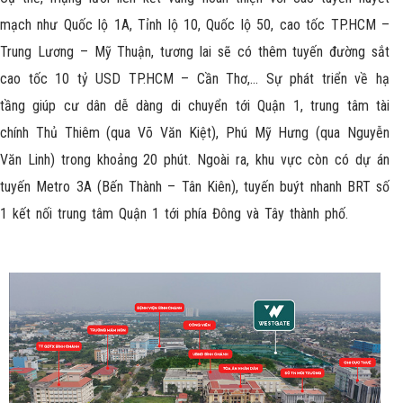
mạch như Quốc lộ 1A, Tỉnh lộ 10, Quốc lộ 50, cao tốc TP.HCM –
Trung Lương – Mỹ Thuận, tương lai sẽ có thêm tuyến đường sắt
cao tốc 10 tỷ USD TP.HCM – Cần Thơ,… Sự phát triển về hạ
tầng giúp cư dân dễ dàng di chuyển tới Quận 1, trung tâm tài
chính Thủ Thiêm (qua Võ Văn Kiệt), Phú Mỹ Hưng (qua Nguyễn
Văn Linh) trong khoảng 20 phút. Ngoài ra, khu vực còn có dự án
tuyến Metro 3A (Bến Thành – Tân Kiên), tuyến buýt nhanh BRT số
1 kết nối trung tâm Quận 1 tới phía Đông và Tây thành phố.