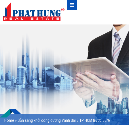
Home
»
Sẵn sàng khởi công đường Vành đai 3 TP HCM trước 30/6