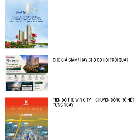
CHỜ GIÁ GIẢM? HAY CHỜ CƠ HỘI TRÔI QUA?
TIẾN ĐỘ THE WIN CITY – CHUYỂN ĐỘNG RÕ NÉT
TỪNG NGÀY