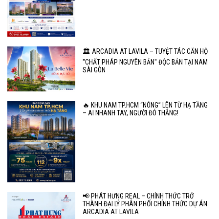
🏛️ ARCADIA AT LAVILA – TUYỆT TÁC CĂN HỘ
"CHẤT PHÁP NGUYÊN BẢN" ĐỘC BẢN TẠI NAM
SÀI GÒN
🔥 KHU NAM TP.HCM “NÓNG” LÊN TỪ HẠ TẦNG
– AI NHANH TAY, NGƯỜI ĐÓ THẮNG!
📢 PHÁT HƯNG REAL – CHÍNH THỨC TRỞ
THÀNH ĐẠI LÝ PHÂN PHỐI CHÍNH THỨC DỰ ÁN
ARCADIA AT LAVILA