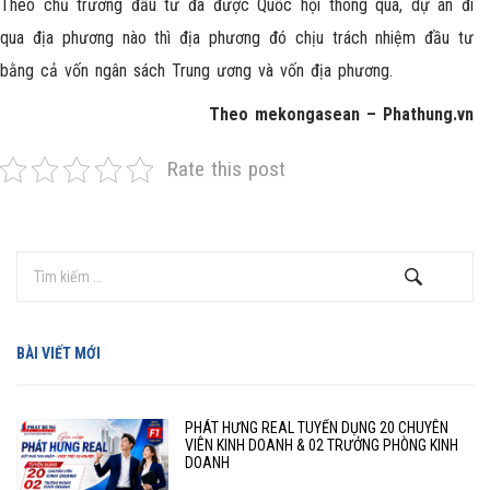
Theo chủ trương đầu tư đã được Quốc hội thông qua, dự án đi
qua địa phương nào thì địa phương đó chịu trách nhiệm đầu tư
bằng cả vốn ngân sách Trung ương và vốn địa phương.
Theo mekongasean – Phathung.vn
Rate this post
BÀI VIẾT MỚI
PHÁT HƯNG REAL TUYỂN DỤNG 20 CHUYÊN
VIÊN KINH DOANH & 02 TRƯỞNG PHÒNG KINH
DOANH