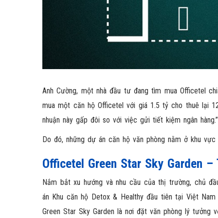
Anh Cường, một nhà đầu tư đang tìm mua Officetel chi
mua một căn hộ Officetel với giá 1.5 tỷ cho thuê lại 1
nhuận này gấp đôi so với việc gửi tiết kiệm ngân hàng.”
Do đó, những dự án căn hộ văn phòng nằm ở khu vực đ
Officetel Green Star Sky Garden 
Nắm bắt xu hướng và nhu cầu của thị trường, chủ đầu
án Khu căn hộ Detox & Healthy đầu tiên tại Việt Nam 
Green Star Sky Garden là nơi đặt văn phòng lý tưởng vớ