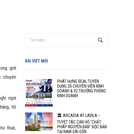
BÀI VIẾT MỚI
ong giới
c chuyên
PHÁT HƯNG REAL TUYỂN
DỤNG 20 CHUYÊN VIÊN KINH
DOANH & 02 TRƯỞNG PHÒNG
KINH DOANH
ghỉ ngơi
 hàng, hồ
🏛️ ARCADIA AT LAVILA –
TUYỆT TÁC CĂN HỘ "CHẤT
PHÁP NGUYÊN BẢN" ĐỘC BẢN
ho thuê,
TẠI NAM SÀI GÒN