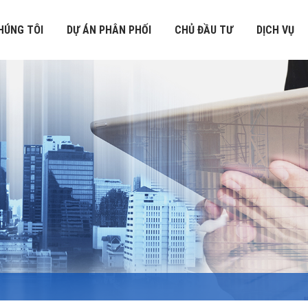
HÚNG TÔI
DỰ ÁN PHÂN PHỐI
CHỦ ĐẦU TƯ
DỊCH VỤ