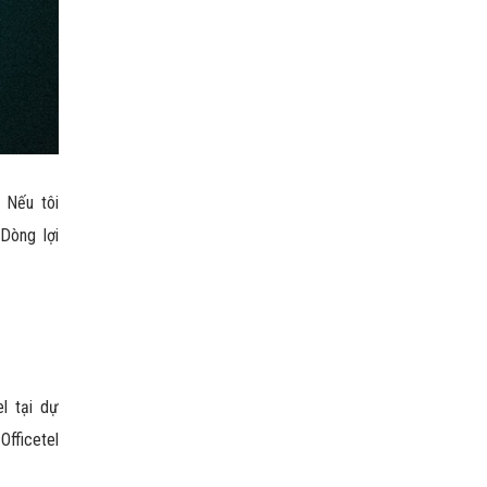
 Nếu tôi
 Dòng lợi
l tại dự
fficetel