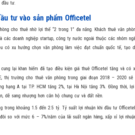
 đầu tư.
 đầu tư vào sản phẩm Officetel
phòng cho thuê nhờ lợi thế “2 trong 1” đa năng. Khách thuê văn phò
là các doanh nghiệp startup, công ty nước ngoài thuộc các nhóm ng
, đều có xu hướng chọn văn phòng làm việc đạt chuẩn quốc tế, tạo 
 cung lại khan hiếm đã tạo điều kiện giá thuê Officetel tăng và có 
RE, thị trường cho thuê văn phòng trong giai đoạn 2018 – 2020 sẽ 
òng hạng A tại TP. HCM tăng 2%, tại Hà Nội tăng 3%. Đồng thời, lợi
bán, dễ sang nhượng hơn căn hộ chung cư và đất nền.
g trong khoảng 1.5 đến 2.5 tỷ. Tỷ suất lợi nhuận khi đầu tư Officete
đôi so với mức 6 – 7%/năm của lãi suất ngân hàng, xấp xỉ lợi nhuậ