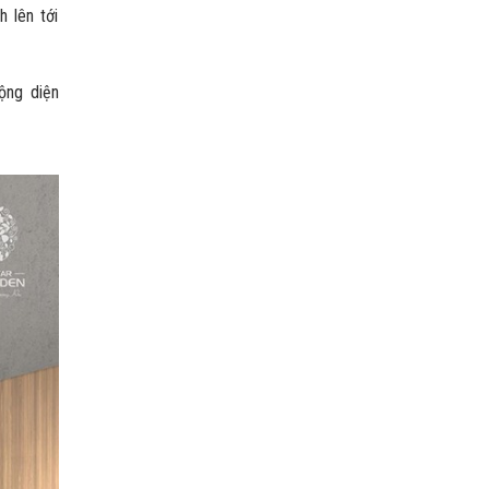
 lên tới
ộng diện