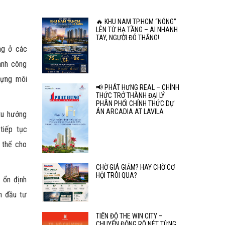
🔥 KHU NAM TP.HCM “NÓNG”
LÊN TỪ HẠ TẦNG – AI NHANH
TAY, NGƯỜI ĐÓ THẮNG!
ng ở các
ành công
dựng môi
📢 PHÁT HƯNG REAL – CHÍNH
THỨC TRỞ THÀNH ĐẠI LÝ
PHÂN PHỐI CHÍNH THỨC DỰ
ÁN ARCADIA AT LAVILA
xu hướng
tiếp tục
 thế cho
CHỜ GIÁ GIẢM? HAY CHỜ CƠ
HỘI TRÔI QUA?
l ổn định
n đầu tư
TIẾN ĐỘ THE WIN CITY –
CHUYỂN ĐỘNG RÕ NÉT TỪNG