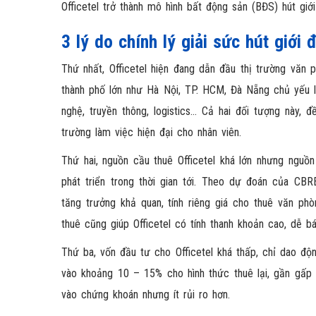
Officetel trở thành mô hình bất động sản (BĐS) hút giới
3 lý do chính lý giải sức hút giới
Thứ nhất, Officetel hiện đang dẫn đầu thị trường văn 
thành phố lớn như Hà Nội, TP. HCM, Đà Nẵng chủ yếu 
nghệ, truyền thông, logistics… Cả hai đối tượng này
trường làm việc hiện đại cho nhân viên.
Thứ hai, nguồn cầu thuê Officetel khá lớn nhưng nguồn
phát triển trong thời gian tới. Theo dự đoán của CB
tăng trưởng khả quan, tính riêng giá cho thuê văn ph
thuê cũng giúp Officetel có tính thanh khoản cao, dễ 
Thứ ba, vốn đầu tư cho Officetel khá thấp, chỉ dao độn
vào khoảng 10 – 15% cho hình thức thuê lại, gần gấp 
vào chứng khoán nhưng ít rủi ro hơn.