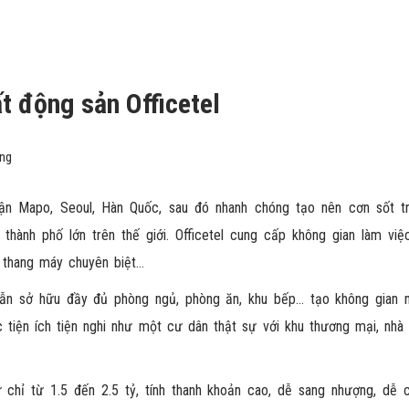
t động sản Officetel
ờng
quận Mapo, Seoul, Hàn Quốc, sau đó nhanh chóng tạo nên cơn sốt tr
thành phố lớn trên thế giới. Officetel cung cấp không gian làm việ
ng thang máy chuyên biệt…
ẫn sở hữu đầy đủ phòng ngủ, phòng ăn, khu bếp… tạo không gian n
c tiện ích tiện nghi như một cư dân thật sự với khu thương mại, nhà
chỉ từ 1.5 đến 2.5 tỷ, tính thanh khoản cao, dễ sang nhượng, dễ c