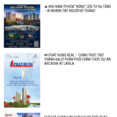
🔥 KHU NAM TP.HCM “NÓNG” LÊN TỪ HẠ TẦNG
– AI NHANH TAY, NGƯỜI ĐÓ THẮNG!
📢 PHÁT HƯNG REAL – CHÍNH THỨC TRỞ
THÀNH ĐẠI LÝ PHÂN PHỐI CHÍNH THỨC DỰ ÁN
ARCADIA AT LAVILA