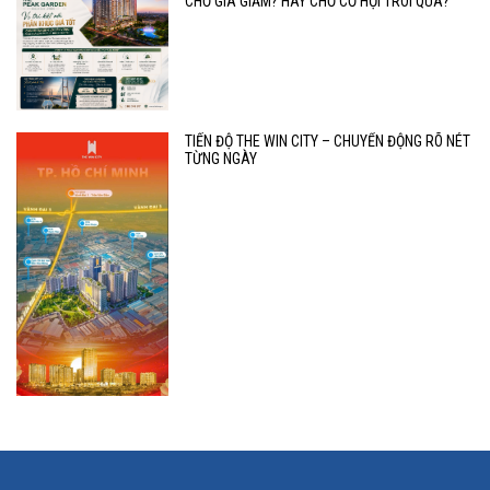
CHỜ GIÁ GIẢM? HAY CHỜ CƠ HỘI TRÔI QUA?
TIẾN ĐỘ THE WIN CITY – CHUYỂN ĐỘNG RÕ NÉT
TỪNG NGÀY