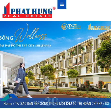
Home
»
TẠI SAO BẠN NÊN SỐNG TRONG MỘT KHU ĐÔ THỊ HOÀN CHỈNH?
»
t&t-