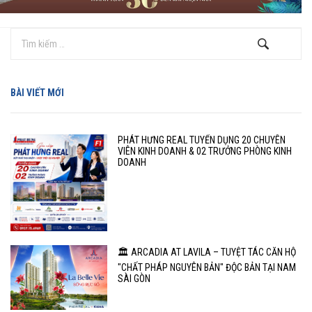
BÀI VIẾT MỚI
PHÁT HƯNG REAL TUYỂN DỤNG 20 CHUYÊN
VIÊN KINH DOANH & 02 TRƯỞNG PHÒNG KINH
DOANH
🏛️ ARCADIA AT LAVILA – TUYỆT TÁC CĂN HỘ
"CHẤT PHÁP NGUYÊN BẢN" ĐỘC BẢN TẠI NAM
SÀI GÒN