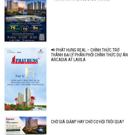
📢 PHÁT HƯNG REAL – CHÍNH THỨC TRỞ
THÀNH ĐẠI LÝ PHÂN PHỐI CHÍNH THỨC DỰ ÁN
ARCADIA AT LAVILA
CHỜ GIÁ GIẢM? HAY CHỜ CƠ HỘI TRÔI QUA?