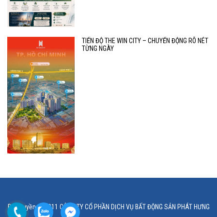
TIẾN ĐỘ THE WIN CITY – CHUYỂN ĐỘNG RÕ NÉT
TỪNG NGÀY
Bản quyền © 2011 CÔNG TY CỔ PHẦN DỊCH VỤ BẤT ĐỘNG SẢN PHÁT HƯNG