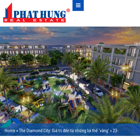
Home
»
The Diamond City: Giá trị đến từ những lợi thế ‘vàng’
»
23-