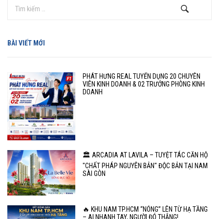
BÀI VIẾT MỚI
PHÁT HƯNG REAL TUYỂN DỤNG 20 CHUYÊN
VIÊN KINH DOANH & 02 TRƯỞNG PHÒNG KINH
DOANH
🏛️ ARCADIA AT LAVILA – TUYỆT TÁC CĂN HỘ
"CHẤT PHÁP NGUYÊN BẢN" ĐỘC BẢN TẠI NAM
SÀI GÒN
🔥 KHU NAM TP.HCM “NÓNG” LÊN TỪ HẠ TẦNG
– AI NHANH TAY, NGƯỜI ĐÓ THẮNG!