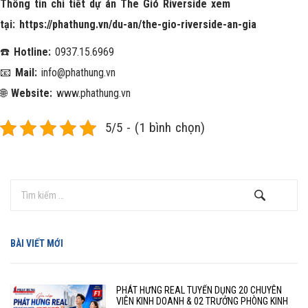
Thông tin chi tiết dự án The Gió Riverside xem
tại:
https://phathung.vn/du-an/the-gio-riverside-an-gia
☎️
Hotline:
0937.15.6969
📧
Mail:
info@phathung.vn
🌐
Website:
www.phathung.vn
5/5 - (1 bình chọn)
BÀI VIẾT MỚI
PHÁT HƯNG REAL TUYỂN DỤNG 20 CHUYÊN
VIÊN KINH DOANH & 02 TRƯỞNG PHÒNG KINH