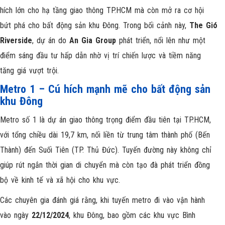
hích lớn cho hạ tầng giao thông TP.HCM mà còn mở ra cơ hội
bứt phá cho bất động sản khu Đông. Trong bối cảnh này,
The Gió
Riverside
, dự án do
An Gia Group
phát triển, nổi lên như một
điểm sáng đầu tư hấp dẫn nhờ vị trí chiến lược và tiềm năng
tăng giá vượt trội.
Metro 1 – Cú hích mạnh mẽ cho bất động sản
khu Đông
Metro số 1 là dự án giao thông trọng điểm đầu tiên tại TP.HCM,
với tổng chiều dài 19,7 km, nối liền từ trung tâm thành phố (Bến
Thành) đến Suối Tiên (TP. Thủ Đức). Tuyến đường này không chỉ
giúp rút ngắn thời gian di chuyển mà còn tạo đà phát triển đồng
bộ về kinh tế và xã hội cho khu vực.
Các chuyên gia đánh giá rằng, khi tuyến metro đi vào vận hành
vào ngày
22/12/2024
, khu Đông, bao gồm các khu vực Bình