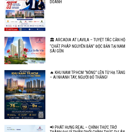
DOANH
🏛️ ARCADIA AT LAVILA – TUYỆT TÁC CĂN HỘ
"CHẤT PHÁP NGUYÊN BẢN" ĐỘC BẢN TẠI NAM
SÀI GÒN
🔥 KHU NAM TP.HCM “NÓNG” LÊN TỪ HẠ TẦNG
– AI NHANH TAY, NGƯỜI ĐÓ THẮNG!
📢 PHÁT HƯNG REAL – CHÍNH THỨC TRỞ