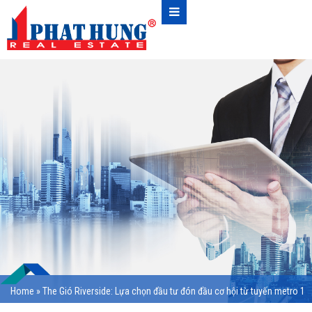
Home
»
The Gió Riverside: Lựa chọn đầu tư đón đầu cơ hội từ tuyến metro 1