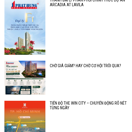
THÀNH ĐẠI LÝ PHÂN PHỐI CHÍNH THỨC DỰ ÁN
ARCADIA AT LAVILA
CHỜ GIÁ GIẢM? HAY CHỜ CƠ HỘI TRÔI QUA?
TIẾN ĐỘ THE WIN CITY – CHUYỂN ĐỘNG RÕ NÉT
TỪNG NGÀY