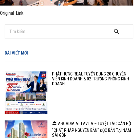
Original Link
BÀI VIẾT MỚI
PHÁT HƯNG REAL TUYỂN DỤNG 20 CHUYÊN
VIÊN KINH DOANH & 02 TRƯỞNG PHÒNG KINH
DOANH
🏛️ ARCADIA AT LAVILA – TUYỆT TÁC CĂN HỘ
"CHẤT PHÁP NGUYÊN BẢN" ĐỘC BẢN TẠI NAM
SÀI GÒN