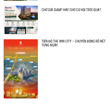
CHỜ GIÁ GIẢM? HAY CHỜ CƠ HỘI TRÔI QUA?
TIẾN ĐỘ THE WIN CITY – CHUYỂN ĐỘNG RÕ NÉT
TỪNG NGÀY