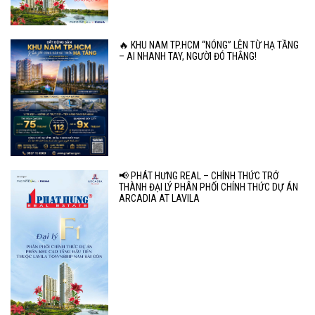
🔥 KHU NAM TP.HCM “NÓNG” LÊN TỪ HẠ TẦNG
– AI NHANH TAY, NGƯỜI ĐÓ THẮNG!
📢 PHÁT HƯNG REAL – CHÍNH THỨC TRỞ
THÀNH ĐẠI LÝ PHÂN PHỐI CHÍNH THỨC DỰ ÁN
ARCADIA AT LAVILA