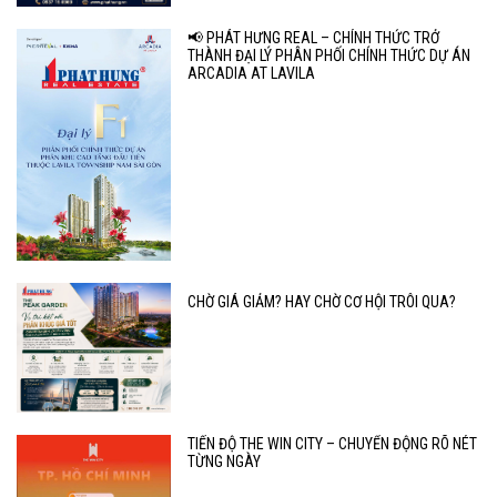
📢 PHÁT HƯNG REAL – CHÍNH THỨC TRỞ
THÀNH ĐẠI LÝ PHÂN PHỐI CHÍNH THỨC DỰ ÁN
ARCADIA AT LAVILA
CHỜ GIÁ GIẢM? HAY CHỜ CƠ HỘI TRÔI QUA?
TIẾN ĐỘ THE WIN CITY – CHUYỂN ĐỘNG RÕ NÉT
TỪNG NGÀY