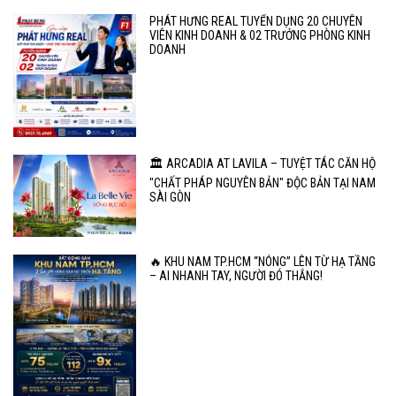
PHÁT HƯNG REAL TUYỂN DỤNG 20 CHUYÊN
VIÊN KINH DOANH & 02 TRƯỞNG PHÒNG KINH
DOANH
🏛️ ARCADIA AT LAVILA – TUYỆT TÁC CĂN HỘ
"CHẤT PHÁP NGUYÊN BẢN" ĐỘC BẢN TẠI NAM
SÀI GÒN
🔥 KHU NAM TP.HCM “NÓNG” LÊN TỪ HẠ TẦNG
– AI NHANH TAY, NGƯỜI ĐÓ THẮNG!