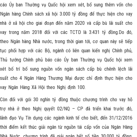
cáo Ủy ban Thường vụ Quốc hội xem xét, bổ sung thêm vốn cho
Ngân hàng Chính sách xã hội 3.000 tỷ đồng để thực hiện cho vay
nhà ở xã hội cho giai đoạn đến năm 2020 và cấp bù lãi suất cho
vay trong năm 2018 đối với các TCTD là 3.431 tỷ đồng.Do đó,
theo Ngân hàng Nhà nước, trong thời gian tới, cơ quan này sẽ tiếp
tục phối hợp với các Bộ, ngành có liên quan kiến nghị Chính phủ,
Thủ tướng Chính phủ báo cáo Ủy ban Thường vụ Quốc hội xem
xét bố trí bổ sung nguồn vốn ngân sách cấp bù chênh lệch lãi
suất cho 4 Ngân Hàng Thương Mại được chỉ định thực hiện cho
vay Ngân Hàng Xã Hội theo Nghị định 100.
Còn đối với gói 30 nghìn tỷ đồng thuộc chương trình cho vay hỗ
trợ nhà ở theo Nghị quyết 02/NQ – CP đã triển khai trước đó,
lãnh đạo Vụ Tín dụng các ngành kinh tế cho biết, đến 31/12/2016
thời điểm kết thúc giải ngân từ nguồn tái cấp vốn của Ngân Hàng
Nhà Nước, chương trình đã giải ngân hết số tiền 30.000 tỷ đồng,