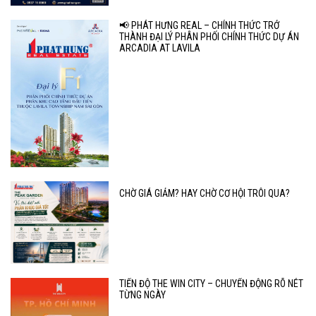
📢 PHÁT HƯNG REAL – CHÍNH THỨC TRỞ
THÀNH ĐẠI LÝ PHÂN PHỐI CHÍNH THỨC DỰ ÁN
ARCADIA AT LAVILA
CHỜ GIÁ GIẢM? HAY CHỜ CƠ HỘI TRÔI QUA?
TIẾN ĐỘ THE WIN CITY – CHUYỂN ĐỘNG RÕ NÉT
TỪNG NGÀY