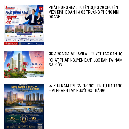
PHÁT HƯNG REAL TUYỂN DỤNG 20 CHUYÊN
VIÊN KINH DOANH & 02 TRƯỞNG PHÒNG KINH
DOANH
🏛️ ARCADIA AT LAVILA – TUYỆT TÁC CĂN HỘ
"CHẤT PHÁP NGUYÊN BẢN" ĐỘC BẢN TẠI NAM
SÀI GÒN
🔥 KHU NAM TP.HCM “NÓNG” LÊN TỪ HẠ TẦNG
– AI NHANH TAY, NGƯỜI ĐÓ THẮNG!